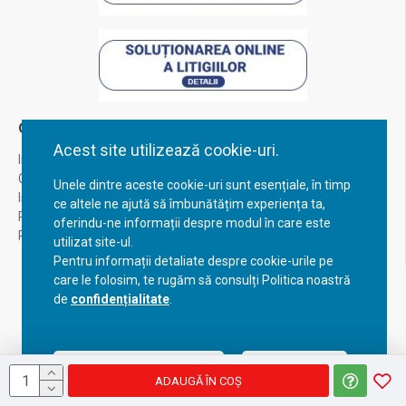
Contul Meu
Acest site utilizează cookie-uri.
Inregistrare
Contul meu
Unele dintre aceste cookie-uri sunt esențiale, în timp
Istoric comenzi
ce altele ne ajută să îmbunătățim experiența ta,
Recuperare parola
oferindu-ne informații despre modul în care este
Returnare produs
utilizat site-ul.
Pentru informații detaliate despre cookie-urile pe
care le folosim, te rugăm să consulți Politica noastră
de
confidențialitate
.
Acceptă setările curente
Configurează
ADAUGĂ ÎN COŞ
Copyright © 2023, BravoShop, toate drepturile rezervate!