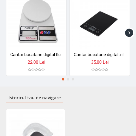
Cantar bucatarie digital floria zln9075 - capacitate 10kg, precizie 2g, display lcd
Cantar bucatarie digital zilan zln-1686 - 5kg, precizie 1g, display led, sticla securizata
22,00 Lei
35,00 Lei
Istoricul tau de navigare