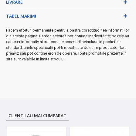
LIVRARE
•
Capacitate bol:
1000 ml din plastic rezistent
•
Ecran digital
cu afișaj clar și intuitiv
•
Funcții inteligente:
indicator baterie scăzută și
TABEL MARIMI
suprasarcină
•
Alimentare:
2 baterii AAA (incluse)
Facem eforturi permanente pentru a pastra corectitudinea informatiilor
•
Dimensiuni bol:
19×17×6 cm
din acesta pagina. Rareori acestea pot contine inadvertente: pozele au
caracter informativ si pot contine accesorii neincluse in pachetele
De ce să alegi Zilan ZLN7880?
standard, unele specificatii pot fi modificate de catre producator fara
preaviz sau pot contine erori de operare. Toate promotiile prezente in
Construcția robustă din materiale premium garantează
site sunt valabile in limita stocului.
durabilitate pe termen lung
, iar butoanele tactile oferă o
experiență de utilizare simplă și plăcută. ⚡ Comutarea între
funcții se face cu doar câteva atingeri!
➤
Perfect pentru:
bucătari pasionați, prăjituri de casă, diete
echilibrate și porții controlate
✓
Garanție
și suport tehnic incluse pentru liniștea ta
CLIENTII AU MAI CUMPARAT