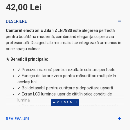
42,00 Lei
DESCRIERE
Cântarul electronic Zilan ZLN7880
este alegerea perfectă
pentru bucătăria modernă, combinând eleganța cu precizia
profesională. Designul alb minimalist se integrează armonios în
orice spațiu culinar.
★ Beneficii principale:
✓ Precizie maximă pentru rezultate culinare perfecte
✓ Funcția de tarare zero pentru măsurători multiple în
același bol
✓ Bol detașabil pentru curățare și depozitare ușoară
✓ Ecran LCD luminos, ușor de citit în orice condiții de
lumină
✓ Design compact și elegant care economisește spațiu
Caracteristici tehnice:
REVIEW-URI
•
Capacitate maximă:
5 kg - ideal pentru toate rețetele