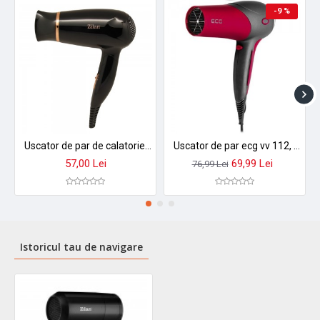
-9 %
Uscator de par de calatorie zilan zln2953 - maner pliabil, 1200w, 2 viteze si temperaturi + concentrator
Uscator de par ecg vv 112, 2200 w, 3 trepte de temperatura, 2 viteze RVV112
57,00 Lei
69,99 Lei
76,99 Lei
Istoricul tau de navigare