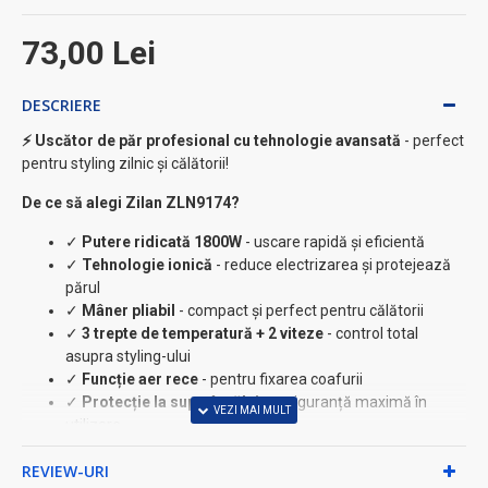
73,00 Lei
DESCRIERE
⚡ Uscător de păr profesional cu tehnologie avansată
- perfect
pentru styling zilnic și călătorii!
De ce să alegi Zilan ZLN9174?
✓
Putere ridicată 1800W
- uscare rapidă și eficientă
✓
Tehnologie ionică
- reduce electrizarea și protejează
părul
✓
Mâner pliabil
- compact și perfect pentru călătorii
✓
3 trepte de temperatură + 2 viteze
- control total
asupra styling-ului
✓
Funcție aer rece
- pentru fixarea coafurii
✓
Protecție la supraîncălzire
- siguranță maximă în
utilizare
★ Caracteristici premium incluse:
REVIEW-URI