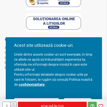
Contul Meu
Acest site utilizează cookie-uri.
Inregistrare
Contul meu
Unele dintre aceste cookie-uri sunt esențiale, în timp
Istoric comenzi
ce altele ne ajută să îmbunătățim experiența ta,
Recuperare parola
oferindu-ne informații despre modul în care este
Returnare produs
utilizat site-ul.
Pentru informații detaliate despre cookie-urile pe
care le folosim, te rugăm să consulți Politica noastră
de
confidențialitate
.
Acceptă setările curente
Configurează
ADAUGĂ ÎN COŞ