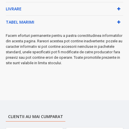
• Difuzor profesional pentru păr creț
LIVRARE
• Concentrator detașabil pentru styling precis
• Buclă de agățare pentru depozitare ușoară
• Design ergonomic și greutate redusă
TABEL MARIMI
• Manual de utilizare și certificat de garanție
Beneficiile tehnologiei ionice:
Facem eforturi permanente pentru a pastra corectitudinea informatiilor
din acesta pagina. Rareori acestea pot contine inadvertente: pozele au
→ Închiderea cuticulei părului pentru strălucire naturală
caracter informativ si pot contine accesorii neincluse in pachetele
→ Reducerea timpului de uscare cu până la 30%
standard, unele specificatii pot fi modificate de catre producator fara
→ Prevenirea deteriorării și deshidratării părului
preaviz sau pot contine erori de operare. Toate promotiile prezente in
→ Rezultate de salon acasă
site sunt valabile in limita stocului.
★ Perfect pentru acasă și călătorii
- designul compact și
mânerul pliabil îl fac idealul companionul de călătorie!
➤
Comandă acum și beneficiază de livrare rapidă!
CLIENTII AU MAI CUMPARAT