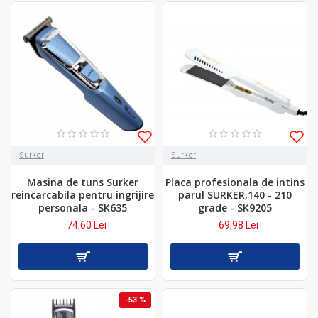
Surker
Surker
Masina de tuns Surker
Placa profesionala de intins
reincarcabila pentru ingrijire
parul SURKER,140 - 210
personala - SK635
grade - SK9205
74,60 Lei
69,98 Lei
-53 %