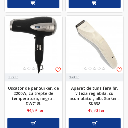
Surker
Surker
Uscator de par Surker, de
Aparat de tuns fara fir,
2200W, cu trepte de
viteza reglabila, cu
temperatura, negru -
acumulator, alb, Surker -
DW718L
SK638
94,99 Lei
49,90 Lei