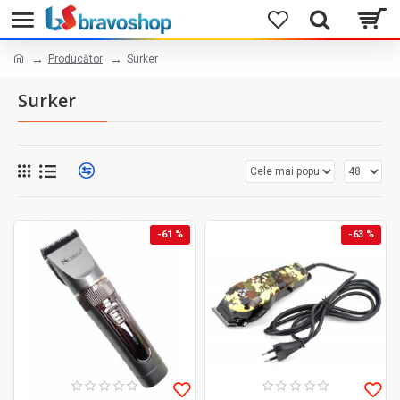
Producător
Surker
Surker
-61 %
-63 %