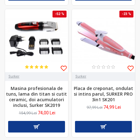
-52 %
-23 %
Surker
Surker
Masina profesionala de
Placa de creponat, ondulat
tuns, lama din titan si cutit
si intins parul, SURKER PRO
ceramic, doi acumulatori
3in1 SK201
inclusi, Surker SK2019
74,99 Lei
97,99 Lei
74,00 Lei
154,99 Lei