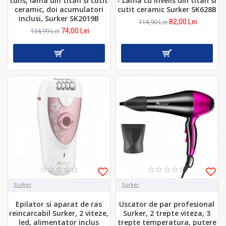
tuns, lama din titan si cutit
- Lama cu invelis din titan si
ceramic, doi acumulatori
cutit ceramic Surker SK628B
inclusi, Surker SK2019B
82,00 Lei
114,90 Lei
74,00 Lei
154,99 Lei
Surker
Surker
Epilator si aparat de ras
Uscator de par profesional
reincarcabil Surker, 2 viteze,
Surker, 2 trepte viteza, 3
led, alimentator inclus
trepte temperatura, putere