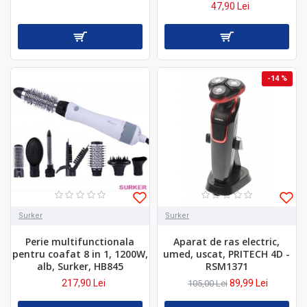
47,90 Lei
-14 %
Surker
Surker
Perie multifunctionala
Aparat de ras electric,
pentru coafat 8 in 1, 1200W,
umed, uscat, PRITECH 4D -
alb, Surker, HB845
RSM1371
217,90 Lei
89,99 Lei
105,00 Lei