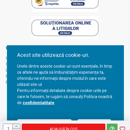
Contul Meu
Acest site utilizează cookie-uri.
Inregistrare
Contul meu
Unele dintre aceste cookie-uri sunt esențiale, în timp
Istoric comenzi
ce altele ne ajută să îmbunătățim experiența ta,
Recuperare parola
oferindu-ne informații despre modul în care este
Returnare produs
utilizat site-ul.
Pentru informații detaliate despre cookie-urile pe
care le folosim, te rugăm să consulți Politica noastră
de
confidențialitate
.
Acceptă setările curente
Configurează
ADAUGĂ ÎN COŞ