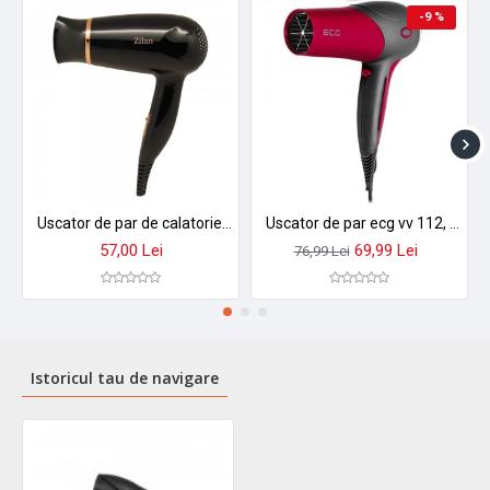
-9 %
Uscator de par de calatorie zilan zln2953 - maner pliabil, 1200w, 2 viteze si temperaturi + concentrator
Uscator de par ecg vv 112, 2200 w, 3 trepte de temperatura, 2 viteze RVV112
57,00 Lei
69,99 Lei
76,99 Lei
Istoricul tau de navigare