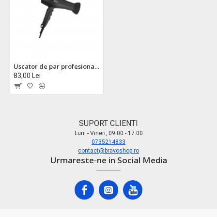
Uscator de par profesional zilan zln4872, 2000w, 2 viteze + aer rece, protectie supraincalzire
83,00 Lei
SUPORT CLIENTI
Luni - Vineri, 09:00 - 17:00
0735214833
contact@bravoshop.ro
Urmareste-ne in Social Media