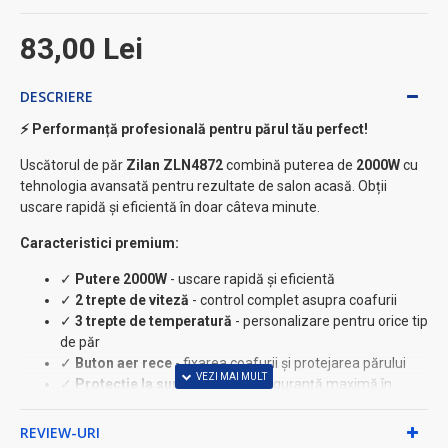
83,00 Lei
DESCRIERE
⚡ Performanță profesională pentru părul tău perfect!
Uscătorul de păr
Zilan ZLN4872
combină puterea de
2000W
cu
tehnologia avansată pentru rezultate de salon acasă. Obții
uscare rapidă și eficientă în doar câteva minute.
Caracteristici premium:
✓
Putere 2000W
- uscare rapidă și eficientă
✓
2 trepte de viteză
- control complet asupra coafurii
✓
3 trepte de temperatură
- personalizare pentru orice tip
de păr
✓
Buton aer rece
- fixarea coafurii și protejarea părului
✓
Protecție la supraîncălzire
- siguranță maximă în
utilizare
✓
Design ergonomic
- doar 540g, ușor de manevrat
REVIEW-URI