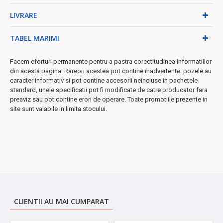
★ De ce să alegi acest uscător?
LIVRARE
Tehnologia avansată îți permite să îți coafezi părul exact cum îți
dorești, de la uscare rapidă la finisaje profesionale. Sistemul de
TABEL MARIMI
protecție automată îți garantează siguranța, în timp ce
dimensiunile compacte (27×21 cm) îl fac perfect pentru acasă
Facem eforturi permanente pentru a pastra corectitudinea informatiilor
sau călătorii.
din acesta pagina. Rareori acestea pot contine inadvertente: pozele au
caracter informativ si pot contine accesorii neincluse in pachetele
•
Perfect pentru toate tipurile de păr
standard, unele specificatii pot fi modificate de catre producator fara
•
Rezultate de salon în confortul casei tale
preaviz sau pot contine erori de operare. Toate promotiile prezente in
site sunt valabile in limita stocului.
CLIENTII AU MAI CUMPARAT