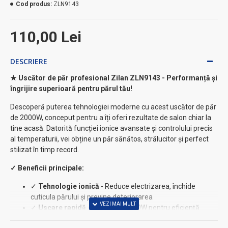
Cod produs:
ZLN9143
110,00 Lei
DESCRIERE
★ Uscător de păr profesional Zilan ZLN9143 - Performanță și
îngrijire superioară pentru părul tău!
Descoperă puterea tehnologiei moderne cu acest uscător de păr
de 2000W, conceput pentru a îți oferi rezultate de salon chiar la
tine acasă. Datorită funcției ionice avansate și controlului precis
al temperaturii, vei obține un păr sănătos, strălucitor și perfect
stilizat în timp record.
✓ Beneficii principale:
✓
Tehnologie ionică
- Reduce electrizarea, închide
cuticula părului și previne deteriorarea
✓
Uscare rapidă
- Putere de 2000W pentru eficiență
maximă ⚡