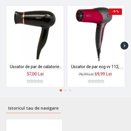
➤
Investește în sănătatea părului tău cu tehnologie
-9 %
profesională la un preț accesibil!
Uscator de par de calatorie zilan zln2953 - maner pliabil, 1200w, 2 viteze si temperaturi + concentrator
Uscator de par ecg vv 112, 2200 w, 3 trepte de temperatura, 2 viteze RVV112
57,00 Lei
69,99 Lei
76,99 Lei
Istoricul tau de navigare