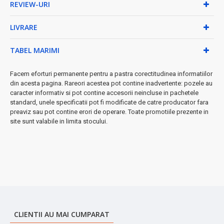
✓
Control total
- 3 trepte de temperatură și 2 trepte de
REVIEW-URI
viteză pentru orice tip de păr
✓
Suflare aer rece
- Pentru fixarea coafurii și strălucire
LIVRARE
suplimentară
✓
Design portabil
- Greutate redusă, perfect pentru
TABEL MARIMI
călătorii
✓
Siguranță garantată
- Protecție automată la
Facem eforturi permanente pentru a pastra corectitudinea informatiilor
supraîncălzire
din acesta pagina. Rareori acestea pot contine inadvertente: pozele au
● Specificații tehnice:
caracter informativ si pot contine accesorii neincluse in pachetele
standard, unele specificatii pot fi modificate de catre producator fara
• Putere: 2000W pentru performanță profesională
preaviz sau pot contine erori de operare. Toate promotiile prezente in
• Cablu retractabil de 1.5m pentru flexibilitate maximă
site sunt valabile in limita stocului.
• Buclă de agățare pentru depozitare ușoară
• Include concentrator și difuzor detașabile
• Manual de utilizare și certificat de garanție incluse
◆ De ce să alegi Zilan ZLN9143?
Acest uscător combină tehnologia avansată cu designul practic,
fiind alegerea perfectă pentru utilizarea zilnică sau în deplasare.
Funcția de ionizare asigură protecția părului, în timp ce opțiunile
multiple de temperatură și viteză se adaptează oricărui tip de
CLIENTII AU MAI CUMPARAT
păr.