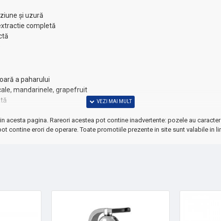
oziune și uzură
extractie completă
ctă
e
șoară a paharului
cale, mandarinele, grapefruit
ată
in acesta pagina. Rareori acestea pot contine inadvertente: pozele au caracter 
un investiție inteligentă pentru bucătăria ta. Simplu de folosit, ușor de 
ot contine erori de operare. Toate promotiile prezente in site sunt valabile in li
zi!