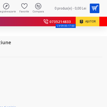
0 produs(e) - 0,00 Lei
registreaza-te
Favorite
Compara
0735214833
AJUTOR
L-V:09:00-17:00
ziune