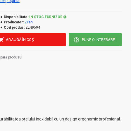
e-ţi opinia
Disponibilitate:
IN STOC FURNIZOR
Producator:
Zilan
Cod produs:
ZLN9594
ADAUGĂ ÎN COŞ
PUNE O INTREBARE
pară produsul
rabilitatea oțelului inoxidabil cu un design ergonomic profesional.