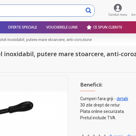
Contul meu
In
OFERTE SPECIALE
VOUCHERELE LUNII
CE SPUN CLIENTII
 otel inoxidabil, putere mare stoarcere, anti-coroziune
el inoxidabil, putere mare stoarcere, anti-coro
Beneficii:
Cumperi fara griji -
detalii
30 zile drept de retur.
Plata online securizata.
Pretul include TVA.