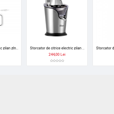
Storcator citrice electric zilan zln1146 - motor ac 30w, rotatie 2 directii, recipient 1,4l
Storcator de citrice electric zilan zln1765 - inox 500w, 2 conuri, antiderapant, anti-picurare
244,00 Lei