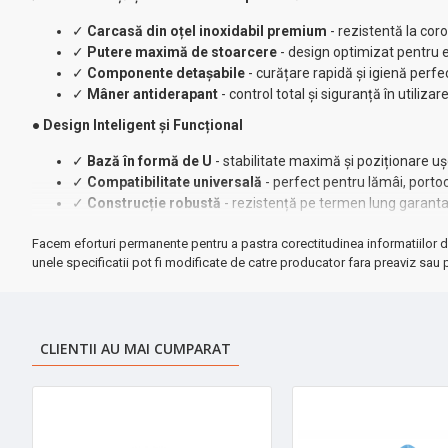
✓
Carcasă din oțel inoxidabil premium
- rezistentă la cor
✓
Putere maximă de stoarcere
- design optimizat pentru 
✓
Componente detașabile
- curățare rapidă și igienă perfe
✓
Mâner antiderapant
- control total și siguranță în utilizar
● Design Inteligent și Funcțional
✓
Bază în formă de U
- stabilitate maximă și poziționare u
✓
Compatibilitate universală
- perfect pentru lămâi, porto
✓
Construcție robustă
- rezistență pe termen lung garant
➤ De ce să alegi Zilan ZLN9594?
Facem eforturi permanente pentru a pastra corectitudinea informatiilor d
Materialele premium și designul bine gândit fac din acest storcător 
unele specificatii pot fi modificate de catre producator fara preaviz sau p
Perfecte pentru un stil de viață sănătos - sucuri proaspete în fiecare 
CLIENTII AU MAI CUMPARAT