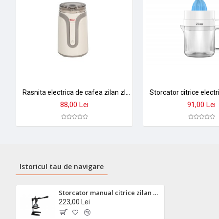
Rasnita electrica de cafea zilan zln-7992, 150w, cuva inox 50g, design crem elegant
88,00 Lei
91,00 Lei
Istoricul tau de navigare
Storcator manual citrice zilan zln9594 - otel inoxidabil, putere mare stoarcere, anti-coroziune
223,00 Lei