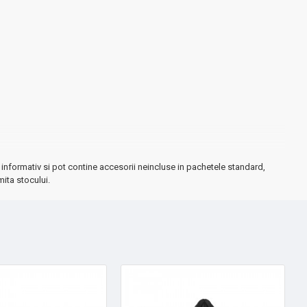
informativ si pot contine accesorii neincluse in pachetele standard,
curățat și extrem de eficient.
mita stocului.