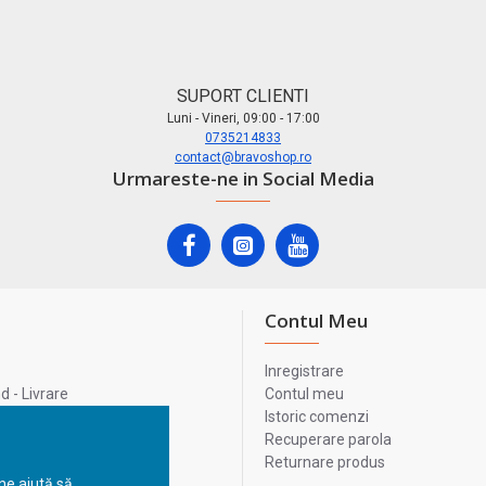
SUPORT CLIENTI
Luni - Vineri, 09:00 - 17:00
0735214833
contact@bravoshop.ro
Urmareste-ne in Social Media
Contul Meu
Inregistrare
 - Livrare
Contul meu
lata
Istoric comenzi
lui
Recuperare parola
Returnare produs
 ne ajută să