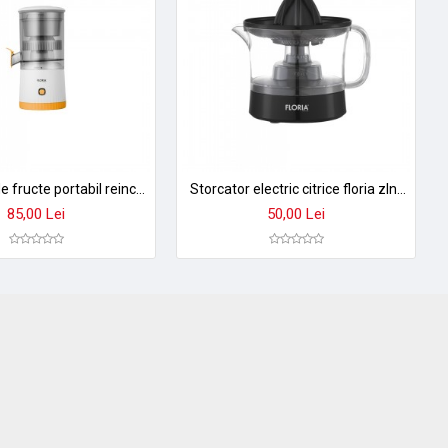
Storcator de fructe portabil reincarcabil floria zln4079 - usb, wireless, pentru smoothie si sucuri fresh
Storcator electric citrice floria zln2129 - 0,5l, rotire bidirectionala, 25w, anti-picurare
85,00 Lei
50,00 Lei