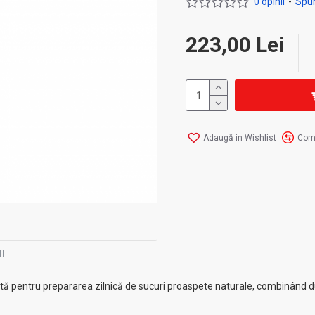
0 opinii
-
Spun
223,00 Lei
Adaugă in Wishlist
Com
I
tă pentru prepararea zilnică de sucuri proaspete naturale, combinând du