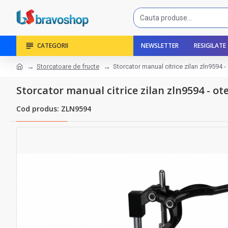
CATEGORII
NEWSLETTER
RESIGILATE
Storcatoare de fructe
Storcator manual citrice zilan zln9594 -
Storcator manual citrice zilan zln9594 - ot
Cod produs: ZLN9594