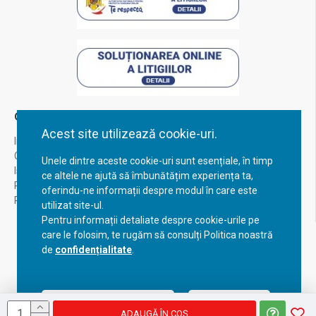
Contul Meu
Acest site utilizează cookie-uri.
Inregistrare
Contul meu
Unele dintre aceste cookie-uri sunt esențiale, în timp
Istoric comenzi
ce altele ne ajută să îmbunătățim experiența ta,
Recuperare parola
oferindu-ne informații despre modul în care este
Returnare produs
utilizat site-ul.
Pentru informații detaliate despre cookie-urile pe
care le folosim, te rugăm să consulți Politica noastră
de
confidențialitate
.
Acceptă setările curente
Configurează
ADAUGĂ ÎN COŞ