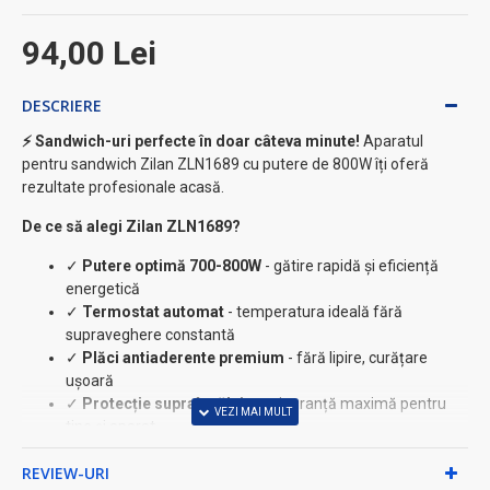
94,00 Lei
DESCRIERE
⚡ Sandwich-uri perfecte în doar câteva minute!
Aparatul
pentru sandwich Zilan ZLN1689 cu putere de 800W îți oferă
rezultate profesionale acasă.
De ce să alegi Zilan ZLN1689?
✓
Putere optimă 700-800W
- gătire rapidă și eficiență
energetică
✓
Termostat automat
- temperatura ideală fără
supraveghere constantă
✓
Plăci antiaderente premium
- fără lipire, curățare
ușoară
✓
Protecție supraîncălzire
- siguranță maximă pentru
tine și aparat
✓
Indicator luminos
- știi exact când este gata să
REVIEW-URI
folosești