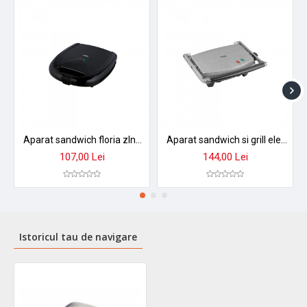
Aparat sandwich floria zln3874 - gratar electric profesional pentru sandwichuri perfecte
Aparat sandwich si grill electric floria zln3881 - placi antiaderente, design compact
107,00 Lei
144,00 Lei
Istoricul tau de navigare