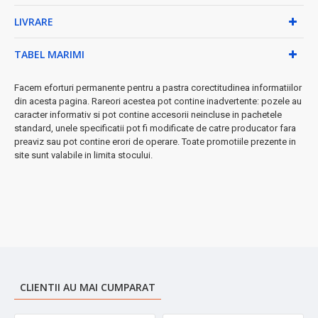
Caracteristici practice:
LIVRARE
• Mâner ergonomic care nu se încălzește
• Picioare antiderapante pentru stabilitate maximă
TABEL MARIMI
• Sistem de blocare securizat
• Depozitare verticală - economisește spațiu
Facem eforturi permanente pentru a pastra corectitudinea informatiilor
• Sistem integrat de depozitare cablu
din acesta pagina. Rareori acestea pot contine inadvertente: pozele au
caracter informativ si pot contine accesorii neincluse in pachetele
★ Perfect pentru:
micul dejun rapid, gustări sănătoase,
standard, unele specificatii pot fi modificate de catre producator fara
sandwich-uri calde pentru toată familia
preaviz sau pot contine erori de operare. Toate promotiile prezente in
site sunt valabile in limita stocului.
➤
Investiție inteligentă
în confortul și eficiența bucătăriei tale!
CLIENTII AU MAI CUMPARAT