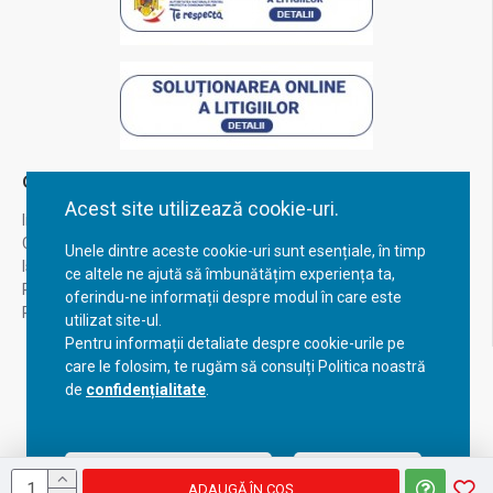
Contul Meu
Acest site utilizează cookie-uri.
Inregistrare
Contul meu
Unele dintre aceste cookie-uri sunt esențiale, în timp
Istoric comenzi
ce altele ne ajută să îmbunătățim experiența ta,
Recuperare parola
oferindu-ne informații despre modul în care este
Returnare produs
utilizat site-ul.
Pentru informații detaliate despre cookie-urile pe
care le folosim, te rugăm să consulți Politica noastră
de
confidențialitate
.
Acceptă setările curente
Configurează
ADAUGĂ ÎN COŞ