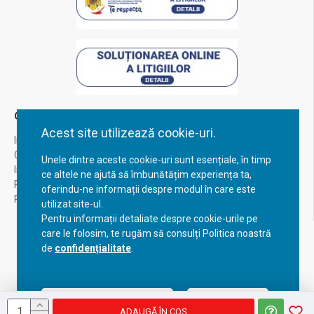
Contul Meu
Acest site utilizează cookie-uri.
Inregistrare
Contul meu
Unele dintre aceste cookie-uri sunt esențiale, în timp
Istoric comenzi
ce altele ne ajută să îmbunătățim experiența ta,
Recuperare parola
oferindu-ne informații despre modul în care este
Returnare produs
utilizat site-ul.
Pentru informații detaliate despre cookie-urile pe
care le folosim, te rugăm să consulți Politica noastră
de
confidențialitate
.
Acceptă setările curente
Configurează
ADAUGĂ ÎN COŞ