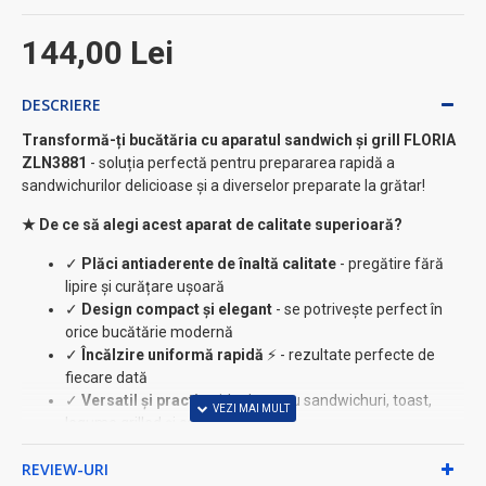
144,00 Lei
DESCRIERE
Transformă-ți bucătăria cu aparatul sandwich și grill FLORIA
ZLN3881
- soluția perfectă pentru prepararea rapidă a
sandwichurilor delicioase și a diverselor preparate la grătar!
★ De ce să alegi acest aparat de calitate superioară?
✓
Plăci antiaderente de înaltă calitate
- pregătire fără
lipire și curățare ușoară
✓
Design compact și elegant
- se potrivește perfect în
orice bucătărie modernă
✓
Încălzire uniformă rapidă
⚡ - rezultate perfecte de
fiecare dată
✓
Versatil și practic
- ideal pentru sandwichuri, toast,
legume grilled și carne
Beneficii principale:
REVIEW-URI