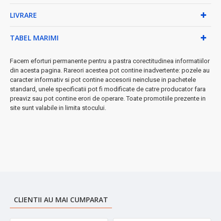
• Economisește timp prețios în bucătărie
LIVRARE
• Preparate sănătoase cu consum redus de ulei
• Construcție robustă pentru utilizare îndelungată
• Mânere ergonomice cu protecție termică
TABEL MARIMI
◆ Perfect pentru:
micul dejun rapid, gustări delicioase, cine în
familie sau întâlniri cu prietenii.
Facem eforturi permanente pentru a pastra corectitudinea informatiilor
din acesta pagina. Rareori acestea pot contine inadvertente: pozele au
➤
Investește în calitate și savurează preparate delicioase
caracter informativ si pot contine accesorii neincluse in pachetele
zilnic!
standard, unele specificatii pot fi modificate de catre producator fara
preaviz sau pot contine erori de operare. Toate promotiile prezente in
site sunt valabile in limita stocului.
CLIENTII AU MAI CUMPARAT