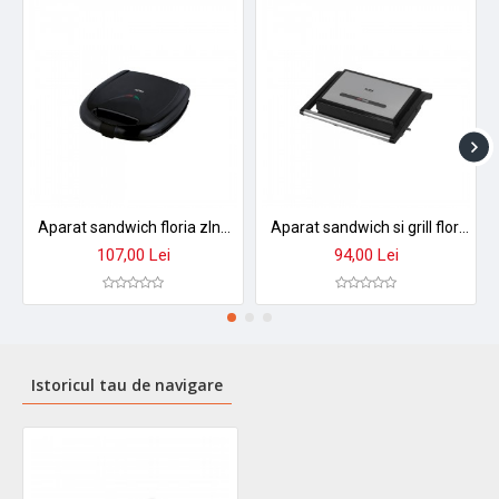
Aparat sandwich floria zln3874 - gratar electric profesional pentru sandwichuri perfecte
Aparat sandwich si grill floria zln3867 - sandwich maker multifunctional cu placi detasabile
107,00 Lei
94,00 Lei
Istoricul tau de navigare