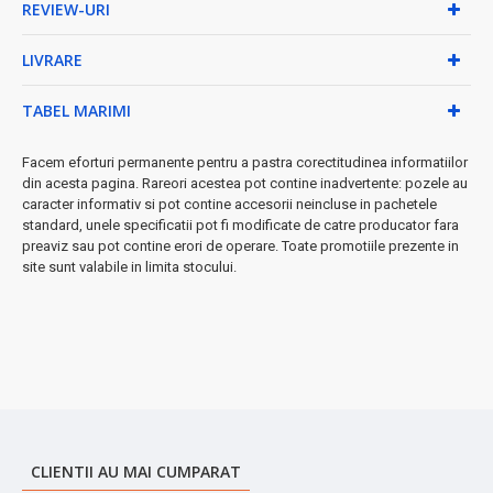
reglabilă
REVIEW-URI
✓
Curățare simplă
- Plăci antiaderente detașabile,
compatibile mașina de spălat vase
LIVRARE
✓
Siguranță garantată
- Protecție la supraincălzire și
picioare antiderapante
TABEL MARIMI
✓
Design practic
- Deschidere 180° pentru funcție grill
completă
Facem eforturi permanente pentru a pastra corectitudinea informatiilor
★ Specificații tehnice premium:
din acesta pagina. Rareori acestea pot contine inadvertente: pozele au
caracter informativ si pot contine accesorii neincluse in pachetele
• Dimensiune plăci: 290 × 230 mm - suprafață generoasă
standard, unele specificatii pot fi modificate de catre producator fara
de gătit
preaviz sau pot contine erori de operare. Toate promotiile prezente in
• Material capac: Oțel inoxidabil rezistent
site sunt valabile in limita stocului.
• Putere: 2000W pentru performanță superioară
• Alimentare: 220-240V ~ 50-60Hz
• Tavă colectare grăsime inclusă
• Depozitare verticală pentru economie de spațiu
◆ De ce să alegi Zilan ZLN3942?
Acest sandwich maker nu este doar un aparat de bucătărie -
este investiția ta în preparate delicioase și timp economisit.
Plăcile din aluminiu de înaltă calitate asigură distribuția uniformă
CLIENTII AU MAI CUMPARAT
a căldurii, iar sistemul digital îți oferă control total asupra