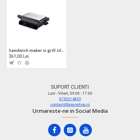
Sandwich maker si grill zilan zln3942, digital 2000w - placi detasabile antiaderente, timer si control temperatura
361,00 Lei
SUPORT CLIENTI
Luni - Vineri, 09:00 - 17:00
0735214833
contact@bravoshop.ro
Urmareste-ne in Social Media