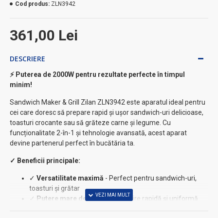
Cod produs:
ZLN3942
361,00 Lei
DESCRIERE
⚡ Puterea de 2000W pentru rezultate perfecte în timpul
minim!
Sandwich Maker & Grill Zilan ZLN3942 este aparatul ideal pentru
cei care doresc să prepare rapid și ușor sandwich-uri delicioase,
toasturi crocante sau să grăteze carne și legume. Cu
funcționalitate 2-în-1 și tehnologie avansată, acest aparat
devine partenerul perfect în bucătăria ta.
✓ Beneficii principale:
✓
Versatilitate maximă
- Perfect pentru sandwich-uri,
toasturi și grătar
✓
Putere mare de 2000W
- Încălzire rapidă și uniformă
✓
Control digital precis
- Timer ajustabil și temperatură