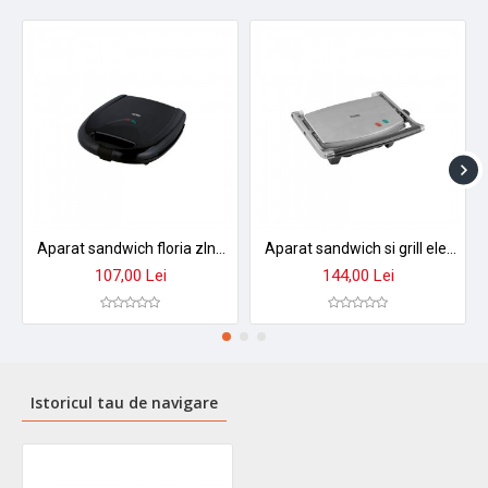
procesului de gătit.
➤
Perfect pentru familii active
care apreciază preparatele
rapide și sănătoase!
Aparat sandwich floria zln3874 - gratar electric profesional pentru sandwichuri perfecte
Aparat sandwich si grill electric floria zln3881 - placi antiaderente, design compact
107,00 Lei
144,00 Lei
Istoricul tau de navigare