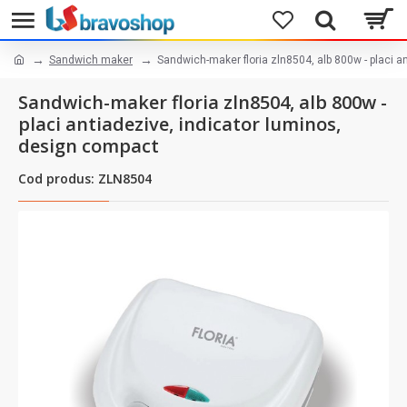
Sandwich maker
Sandwich-maker floria zln8504, alb 800w - placi a
Sandwich-maker floria zln8504, alb 800w -
placi antiadezive, indicator luminos,
design compact
Cod produs: ZLN8504