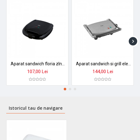
Aparat sandwich floria zln3874 - gratar electric profesional pentru sandwichuri perfecte
Aparat sandwich si grill electric floria zln3881 - placi antiaderente, design compact
107,00 Lei
144,00 Lei
Istoricul tau de navigare