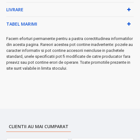
✓
Înveliș exterior termorezistent
- mânuire sigură chiar
LIVRARE
în timpul funcționării
✓
Depozitare verticală
- economisește spațiul în
TABEL MARIMI
bucătărie
◆ Beneficii practice pentru tine:
Facem eforturi permanente pentru a pastra corectitudinea informatiilor
din acesta pagina. Rareori acestea pot contine inadvertente: pozele au
• Pregătire rapidă - sandwich-uri gata în doar 3-4 minute
caracter informativ si pot contine accesorii neincluse in pachetele
• Curățare facilă - plăcile antiadezive se curăță cu o cârpă
standard, unele specificatii pot fi modificate de catre producator fara
umedă
preaviz sau pot contine erori de operare. Toate promotiile prezente in
• Design compact - potrivit pentru orice bucătărie
site sunt valabile in limita stocului.
• Utilizare intuitivă - ideal pentru toată familia
➤ Perfect pentru:
mic dejun rapid, gustări pentru copii,
sandwich-uri pentru birou sau cină ușoară.
Transformă ingredientele simple în delicii crocante și aromate!
CLIENTII AU MAI CUMPARAT