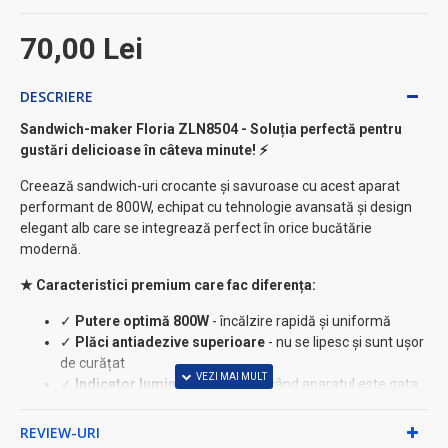
70,00 Lei
DESCRIERE
Sandwich-maker Floria ZLN8504 - Soluția perfectă pentru
gustări delicioase în câteva minute! ⚡
Creează sandwich-uri crocante și savuroase cu acest aparat
performant de 800W, echipat cu tehnologie avansată și design
elegant alb care se integrează perfect în orice bucătărie
modernă.
★ Caracteristici premium care fac diferența:
✓
Putere optimă 800W
- încălzire rapidă și uniformă
✓
Plăci antiadezive superioare
- nu se lipesc și sunt ușor
de curățat
✓
Indicator luminos
- te anunță când aparatul este gata
de folosit
✓
Protecție împotriva supraîncălzirii
- siguranță
REVIEW-URI
maximă în utilizare