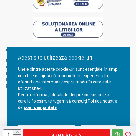
Contul Meu
Acest site utilizează cookie-uri.
Inregistrare
Contul meu
Unele dintre aceste cookie-uri sunt esențiale, în timp
Istoric comenzi
ce altele ne ajută să îmbunătățim experiența ta,
Recuperare parola
oferindu-ne informații despre modul în care este
Returnare produs
utilizat site-ul.
Pentru informații detaliate despre cookie-urile pe
care le folosim, te rugăm să consulți Politica noastră
de
confidențialitate
.
Acceptă setările curente
Configurează
ADAUGĂ ÎN COŞ