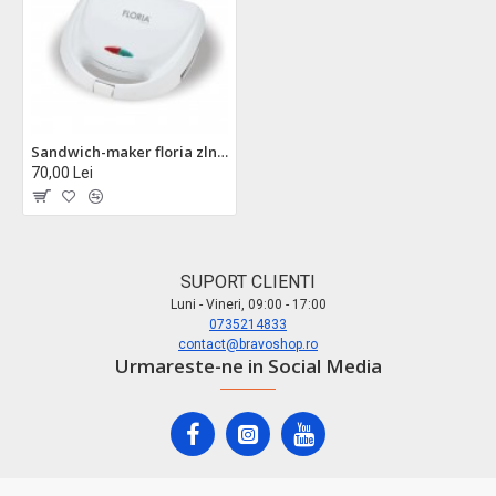
Sandwich-maker floria zln8504, alb 800w - placi antiadezive, indicator luminos, design compact
70,00 Lei
SUPORT CLIENTI
Luni - Vineri, 09:00 - 17:00
0735214833
contact@bravoshop.ro
Urmareste-ne in Social Media