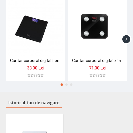
Cantar corporal digital floria zln1971 - sticla securizata, display lcd, capacitate 3-180kg, precizie 50g
Cantar corporal digital zilan zln9007 - sticla securizata, 180kg, aplicatie smart okok, display led
33,00 Lei
71,00 Lei
Istoricul tau de navigare