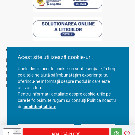
Contul Meu
Acest site utilizează cookie-uri.
Inregistrare
Contul meu
Unele dintre aceste cookie-uri sunt esențiale, în timp
Istoric comenzi
ce altele ne ajută să îmbunătățim experiența ta,
Recuperare parola
oferindu-ne informații despre modul în care este
Returnare produs
utilizat site-ul.
Pentru informații detaliate despre cookie-urile pe
care le folosim, te rugăm să consulți Politica noastră
de
confidențialitate
.
Acceptă setările curente
Configurează
ADAUGĂ ÎN COŞ