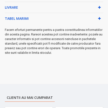
•
Unități de măsură multiple:
Kg/Lb/St
LIVRARE
•
Design elegant alb
– se integrează perfect în orice baie
•
Alimentare:
2 baterii AAA incluse în pachet ⚡
•
Tehnologie smart:
conectivitate aplicație pentru analiză
TABEL MARIMI
detaliată
➤ Beneficii exclusive:
Facem eforturi permanente pentru a pastra corectitudinea informatiilor
Monitorizare continuă a progresului,
din acesta pagina. Rareori acestea pot contine inadvertente: pozele au
sincronizare automată cu smartphone-ul, rapoarte detaliate
caracter informativ si pot contine accesorii neincluse in pachetele
pentru un stil de viață sănătos.
standard, unele specificatii pot fi modificate de catre producator fara
preaviz sau pot contine erori de operare. Toate promotiile prezente in
◆ Perfect pentru:
programele de fitness, monitorizarea
site sunt valabile in limita stocului.
medicală, controlul greutății, utilizarea familială.
CLIENTII AU MAI CUMPARAT