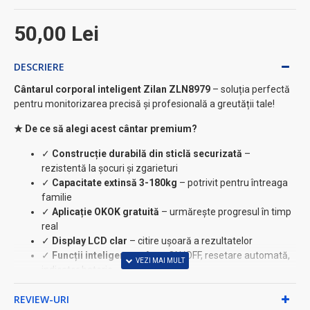
50,00 Lei
DESCRIERE
Cântarul corporal inteligent Zilan ZLN8979
– soluția perfectă
pentru monitorizarea precisă și profesională a greutății tale!
★ De ce să alegi acest cântar premium?
✓
Construcție durabilă din sticlă securizată
–
rezistentă la șocuri și zgarieturi
✓
Capacitate extinsă 3-180kg
– potrivit pentru întreaga
familie
✓
Aplicație OKOK gratuită
– urmărește progresul în timp
real
✓
Display LCD clar
– citire ușoară a rezultatelor
✓
Funcții inteligente
– Auto ON/OFF, resetare automată,
indicator baterie
Caracteristici tehnice avansate:
REVIEW-URI