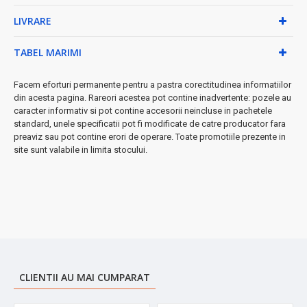
✓
Afișaj digital modern
- monitorizare ușoară a
LIVRARE
funcționării
✓
Funcționare silențioasă 79dB
- confort acustic
TABEL MARIMI
garantat
• Mobilitate și flexibilitate excepționale:
Facem eforturi permanente pentru a pastra corectitudinea informatiilor
din acesta pagina. Rareori acestea pot contine inadvertente: pozele au
•
Furtun pivotant 360°
- manevrabilitate perfectă în spații
caracter informativ si pot contine accesorii neincluse in pachetele
înguste
standard, unele specificatii pot fi modificate de catre producator fara
•
Tub extensibil și rotile omnidirecționale
- deplasare
preaviz sau pot contine erori de operare. Toate promotiile prezente in
fluidă
site sunt valabile in limita stocului.
•
Cablu de 7m cu strângere automată
- rază largă de
acțiune
•
Comutator la pedală
- pornire/oprire fără efort
•
Mânere ergonomice
- transport confortabil
◆ Include în pachet:
Telecomandă integrată, perie metalică cu 2
roți pentru covoare și podele, protecție termostatică pentru
longevitate maximă.
CLIENTII AU MAI CUMPARAT
➤
Investiție inteligentă pentru un cămin curat și sănătos!