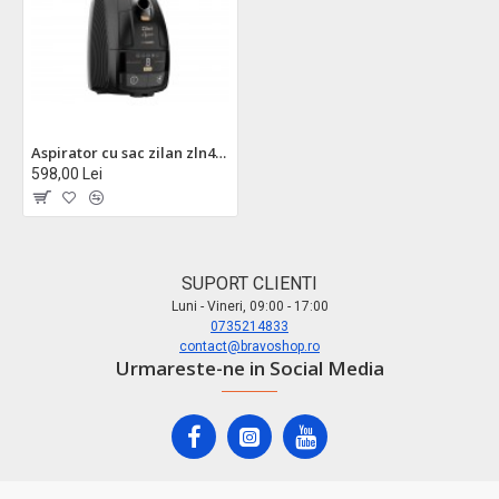
Aspirator cu sac zilan zln4500 aurum 2400w - motor cupru, telecomanda, filtru hepa, functionare silentioasa 79db
598,00 Lei
SUPORT CLIENTI
Luni - Vineri, 09:00 - 17:00
0735214833
contact@bravoshop.ro
Urmareste-ne in Social Media