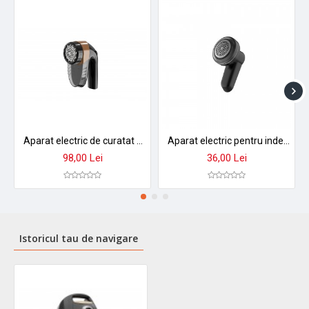
Aparat electric de curatat scame zilan zln4265, aurum - afisaj led, baterie 1800mah, autonomie 3 ore
Aparat electric pentru indepartarea scamelor zilan zln0201 - 8800 rotatii/ min, lama larga, 3 dimensiuni sita
98,00 Lei
36,00 Lei
Istoricul tau de navigare