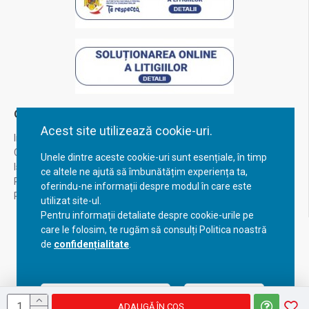
Contul Meu
Acest site utilizează cookie-uri.
Inregistrare
Contul meu
Unele dintre aceste cookie-uri sunt esențiale, în timp
Istoric comenzi
ce altele ne ajută să îmbunătățim experiența ta,
Recuperare parola
oferindu-ne informații despre modul în care este
Returnare produs
utilizat site-ul.
Pentru informații detaliate despre cookie-urile pe
care le folosim, te rugăm să consulți Politica noastră
de
confidențialitate
.
Acceptă setările curente
Configurează
ADAUGĂ ÎN COŞ