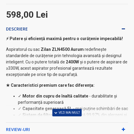
598,00 Lei
DESCRIERE
⚡ Putere și eficiență maximă pentru o curățenie impecabilă!
Aspiratorul cu sac
Zilan ZLN4500 Aurum
redefinește
standardele de curățenie prin tehnologia avansată și designul
inteligent. Cu o putere totală de
2400W
și o putere de aspirare de
≥330W, acest aspirator profesional garantează rezultate
excepționale pe orice tip de suprafață.
★ Caracteristici premium care fac diferența:
✓
Motor din cupru de înaltă calitate
- durabilitate și
performanță superioară
✓
Capacitate generoasă 5L
- mai puține schimbări de sac
✓
Sistem de filtrare HEPA
- elimină 99,97% din alergeni și
particule fine
✓
Telecomandă integrată în mâner
- control intuitiv al
REVIEW-URI
vitezei