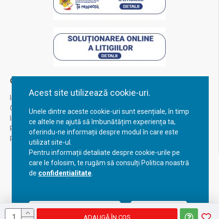
Contul Meu
Acest site utilizează cookie-uri.
Inregistrare
Contul meu
Unele dintre aceste cookie-uri sunt esențiale, în timp
Istoric comenzi
ce altele ne ajută să îmbunătățim experiența ta,
Recuperare parola
oferindu-ne informații despre modul în care este
Returnare produs
utilizat site-ul.
Pentru informații detaliate despre cookie-urile pe
care le folosim, te rugăm să consulți Politica noastră
de
confidențialitate
.
Acceptă setările curente
Configurează
ADAUGĂ ÎN COŞ