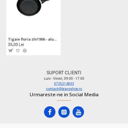
Tigaie floria zln1906 - aluminiu 22cm cu dublu strat non-stick, maner ergonomic, compatibil masina de spalat
35,00 Lei
SUPORT CLIENTI
Luni - Vineri, 09:00 - 17:00
0735214833
contact@bravoshop.ro
Urmareste-ne in Social Media