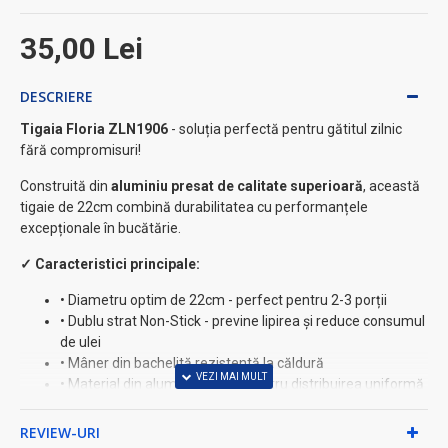
35,00 Lei
DESCRIERE
Tigaia Floria ZLN1906
- soluția perfectă pentru gătitul zilnic
fără compromisuri!
Construită din
aluminiu presat de calitate superioară
, această
tigaie de 22cm combină durabilitatea cu performanțele
excepționale în bucătărie.
✓ Caracteristici principale:
• Diametru optim de 22cm - perfect pentru 2-3 porții
• Dublu strat Non-Stick - previne lipirea și reduce consumul
de ulei
• Mâner din bachelită rezistentă la căldură
• Material din aluminiu presat pentru distribuirea uniformă
a căldurii
• Compatibilă cu mașina de spălat vase ⚡
REVIEW-URI