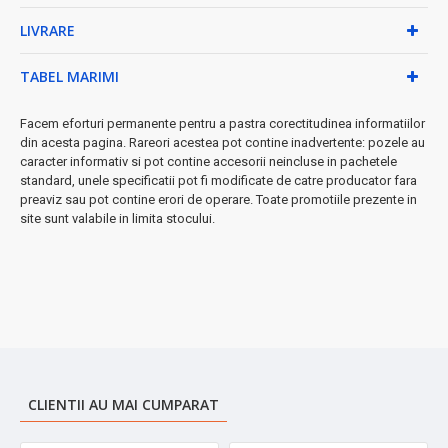
★ Beneficii garantate:
LIVRARE
✓ Gătire sănătoasă cu mai puțin ulei
✓ Curățare rapidă și ușoară
TABEL MARIMI
✓ Mânuire confortabilă și sigură
✓ Rezultate profesionale în bucătăria ta
Facem eforturi permanente pentru a pastra corectitudinea informatiilor
Ideală pentru:
prăjit, călire, gătit la foc mic și mediu
din acesta pagina. Rareori acestea pot contine inadvertente: pozele au
caracter informativ si pot contine accesorii neincluse in pachetele
➤
Investiția inteligentă pentru o bucătărie modernă și eficientă!
standard, unele specificatii pot fi modificate de catre producator fara
preaviz sau pot contine erori de operare. Toate promotiile prezente in
site sunt valabile in limita stocului.
CLIENTII AU MAI CUMPARAT