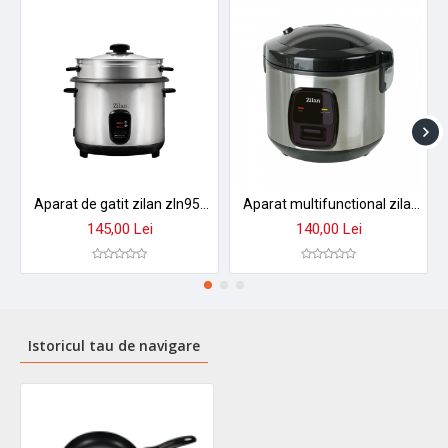
Aparat de gatit zilan zln9570 2 in 1 - orez aburi, 1,5 l, 500w, antiaderent cu functie mentinere caldura
Aparat multifunctional zilan zln2793 pentru orez si gatit la abur - 1.5l, 500w, design premium
145,00 Lei
140,00 Lei
Istoricul tau de navigare