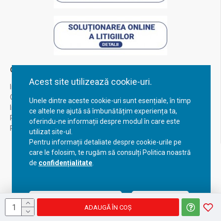
Contul Meu
Acest site utilizează cookie-uri.
Inregistrare
Contul meu
Unele dintre aceste cookie-uri sunt esențiale, în timp
Istoric comenzi
ce altele ne ajută să îmbunătățim experiența ta,
Recuperare parola
oferindu-ne informații despre modul în care este
Returnare produs
utilizat site-ul.
Pentru informații detaliate despre cookie-urile pe
care le folosim, te rugăm să consulți Politica noastră
de
confidențialitate
.
Acceptă setările curente
Configurează
ADAUGĂ ÎN COŞ
Copyright © 2023, BravoShop, toate drepturile rezervate!