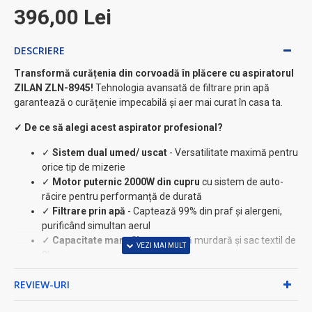
396,00 Lei
DESCRIERE
Transformă curățenia din corvoadă în plăcere cu aspiratorul
ZILAN ZLN-8945!
Tehnologia avansată de filtrare prin apă
garantează o curățenie impecabilă și aer mai curat în casa ta.
✓ De ce să alegi acest aspirator profesional?
✓
Sistem dual umed/ uscat
- Versatilitate maximă pentru
orice tip de mizerie
✓
Motor puternic 2000W din cupru
cu sistem de auto-
răcire pentru performanță de durată
✓
Filtrare prin apă
- Captează 99% din praf și alergeni,
purificând simultan aerul
✓
Capacitate mare 8L
pentru apă murdară și sac textil de
8L
✓
Design practic
cu roți pentru manevrare ușoară și
REVIEW-URI
cablu lung de 5.3m
⚡ Specificații tehnice premium: