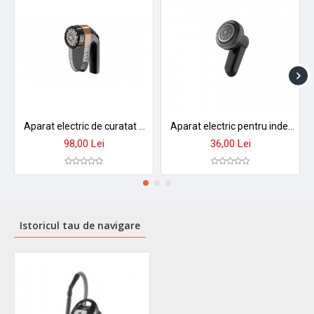
Aparat electric de curatat scame zilan zln4265, aurum - afisaj led, baterie 1800mah, autonomie 3 ore
Aparat electric pentru indepartarea scamelor zilan zln0201 - 8800 rotatii/ min, lama larga, 3 dimensiuni sita
98,00 Lei
36,00 Lei
Istoricul tau de navigare