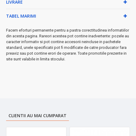
LIVRARE
• Putere motor: 2000W pentru aspirație superioară
• Alimentare: 220-240V, compatibil în toată Europa
TABEL MARIMI
• Nivel zgomot: doar 80dB pentru confort sporit
• Greutate: 6kg - echilibru perfect între stabilitate și
Facem eforturi permanente pentru a pastra corectitudinea informatiilor
mobilitate
din acesta pagina. Rareori acestea pot contine inadvertente: pozele au
• Indicator recipient plin pentru utilizare optimă
caracter informativ si pot contine accesorii neincluse in pachetele
standard, unele specificatii pot fi modificate de catre producator fara
★ Accesorii incluse pentru curățenie completă:
preaviz sau pot contine erori de operare. Toate promotiile prezente in
site sunt valabile in limita stocului.
• Perie standard pentru suprafețe mari
• Accesoriu pentru spații înguste și colțuri
Ideal pentru:
covoare, mochete, pardoseli dure, scări, mașină,
tapițerii și orice suprafață din casă. Perfect pentru familiile cu
alergii datorită filtrării prin apă care elimină acarieni și alergeni.
➤
Investește în curățenie profesională și sănătatea familiei
tale!
CLIENTII AU MAI CUMPARAT