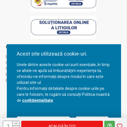
Contul Meu
Acest site utilizează cookie-uri.
Inregistrare
Contul meu
Unele dintre aceste cookie-uri sunt esențiale, în timp
Istoric comenzi
ce altele ne ajută să îmbunătățim experiența ta,
Recuperare parola
oferindu-ne informații despre modul în care este
Returnare produs
utilizat site-ul.
Pentru informații detaliate despre cookie-urile pe
care le folosim, te rugăm să consulți Politica noastră
de
confidențialitate
.
Acceptă setările curente
Configurează
ADAUGĂ ÎN COŞ