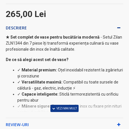
265,00 Lei
DESCRIERE
★ Set complet de vase pentru bucătăria modernă
- Setul Zilan
ZLN1344 din 7 piese îți transformă experiența culinară cu vase
profesionale din inox de înaltă calitate.
De ce să alegi acest set de vase?
✓
Material premium:
Oțel inoxidabil rezistent la zgârieturi
și coroziune
✓
Versatilitate maximă:
Compatibil cu toate sursele de
căldură - gaz, electric, inducție ⚡
✓
Capace inteligente:
Sticlă termorezistentă cu orificiu
pentru abur
✓
Mânere sigure:
Construcție din inox cu fixare prin nituri
pentru durabilitate
✓
Întreținere ușoară:
Compatibil mașină de spălat vase
REVIEW-URI
Conținut set complet: