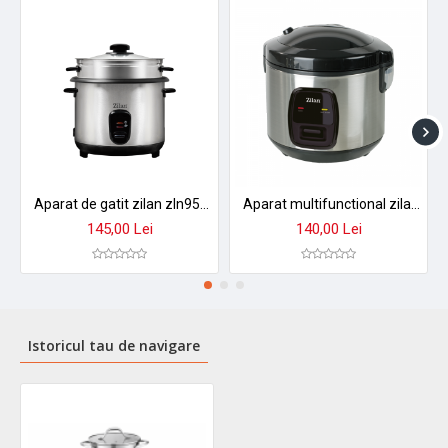
Aparat de gatit zilan zln9570 2 in 1 - orez aburi, 1,5 l, 500w, antiaderent cu functie mentinere caldura
Aparat multifunctional zilan zln2793 pentru orez si gatit la abur - 1.5l, 500w, design premium
145,00 Lei
140,00 Lei
Istoricul tau de navigare