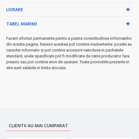
LIVRARE
• Cratiță 16cm (1,5L) fără capac - perfectă pentru sosuri
• Cratiță 16cm (1,5L) cu capac - ideală pentru garnituri
• Cratiță 20cm (3L) cu capac - pentru preparate medii
TABEL MARIMI
• Cratiță 24cm (5,5L) cu capac - pentru familii mari
Caracteristici premium:
Facem eforturi permanente pentru a pastra corectitudinea informatiilor
din acesta pagina. Rareori acestea pot contine inadvertente: pozele au
• Gradații interioare pentru măsurare precisă
caracter informativ si pot contine accesorii neincluse in pachetele
standard, unele specificatii pot fi modificate de catre producator fara
• Distribuție uniformă a căldurii
preaviz sau pot contine erori de operare. Toate promotiile prezente in
• Design elegant care se potrivește oricărei bucătării
site sunt valabile in limita stocului.
• Rezistență superioară la temperaturi înalte
➤
Investiție pe termen lung
- Calitate profesională la un preț
accesibil pentru bucătăria ta!
CLIENTII AU MAI CUMPARAT