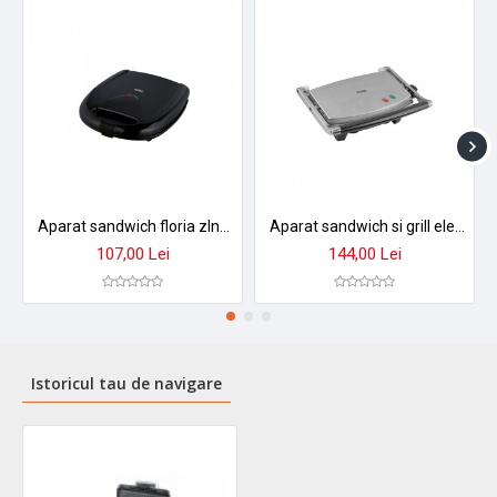
Aparat sandwich floria zln3874 - gratar electric profesional pentru sandwichuri perfecte
Aparat sandwich si grill electric floria zln3881 - placi antiaderente, design compact
107,00 Lei
144,00 Lei
Istoricul tau de navigare