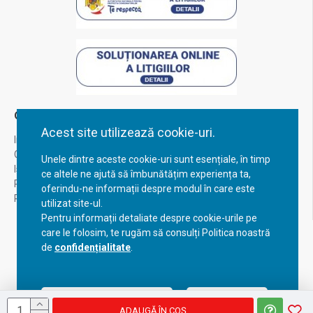
Contul Meu
Acest site utilizează cookie-uri.
Inregistrare
Contul meu
Unele dintre aceste cookie-uri sunt esențiale, în timp
Istoric comenzi
ce altele ne ajută să îmbunătățim experiența ta,
Recuperare parola
oferindu-ne informații despre modul în care este
Returnare produs
utilizat site-ul.
Pentru informații detaliate despre cookie-urile pe
care le folosim, te rugăm să consulți Politica noastră
de
confidențialitate
.
Acceptă setările curente
Configurează
ADAUGĂ ÎN COŞ