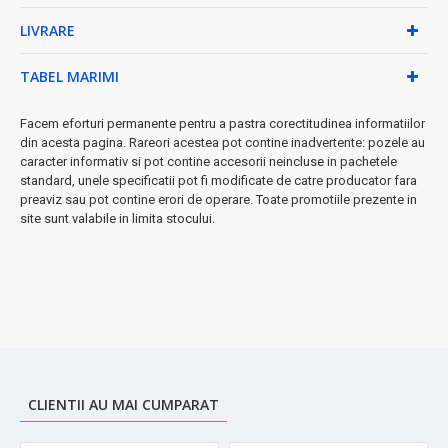
• Sandwichuri calde presate de diferite grosimi
LIVRARE
• Burgeri, fripturi și piept de pui la grătar
• Legume și fructe grillate pentru o alimentație sănătoasă
• Panini și brânzeturi la grătar
TABEL MARIMI
✓ Caracteristici practice și sigure:
Facem eforturi permanente pentru a pastra corectitudinea informatiilor
✓
Indicator luminos
pentru monitorizarea temperaturii
din acesta pagina. Rareori acestea pot contine inadvertente: pozele au
✓
Sistem de închidere sigur
pentru stabilitate maximă
caracter informativ si pot contine accesorii neincluse in pachetele
standard, unele specificatii pot fi modificate de catre producator fara
✓
Design compact argintiu
- se integrează perfect în
preaviz sau pot contine erori de operare. Toate promotiile prezente in
orice bucătărie
site sunt valabile in limita stocului.
✓
Curățare simplă
- doar cu o cârpă umedă după răcire
★ Specificații tehnice:
• Dimensiuni: 27 x 29 x 11 cm
• Greutate: 2.5 kg
• Putere: 1200W
• Dimensiune plăci: 24 x 20 cm
➤ Investiție inteligentă pentru familia ta
- economisești timp,
energie și bani preparând acasă mese delicioase și sănătoase în
CLIENTII AU MAI CUMPARAT
timp record!