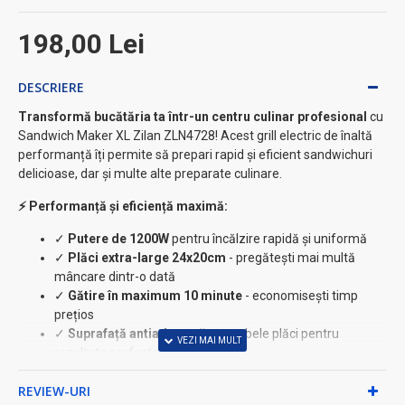
198,00 Lei
DESCRIERE
Transformă bucătăria ta într-un centru culinar profesional
cu
Sandwich Maker XL Zilan ZLN4728! Acest grill electric de înaltă
performanță îți permite să prepari rapid și eficient sandwichuri
delicioase, dar și multe alte preparate culinare.
⚡ Performanță și eficiență maximă:
✓
Putere de 1200W
pentru încălzire rapidă și uniformă
✓
Plăci extra-large 24x20cm
- pregătești mai multă
mâncare dintr-o dată
✓
Gătire în maximum 10 minute
- economisești timp
prețios
✓
Suprafață antiaderentă
pe ambele plăci pentru
rezultate perfecte
● Versatilitate culinară impresionantă:
REVIEW-URI