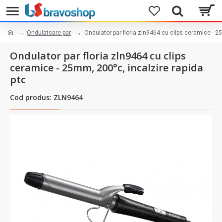
Ondulatoare par
Ondulator par floria zln9464 cu clips ceramice - 2
Ondulator par floria zln9464 cu clips
ceramice - 25mm, 200°c, incalzire rapida
ptc
Cod produs: ZLN9464