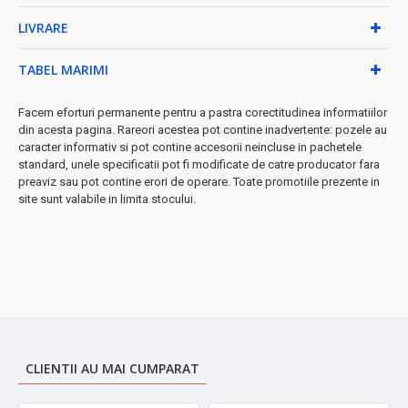
De ce să alegi Floria ZLN9464?
LIVRARE
•
Design ergonomic
- confortabil pentru utilizare
îndelungată
TABEL MARIMI
•
Indicator luminos
- știi exact când este gata de folosire
•
Putere optimă 40W
- consum eficient, rezultate
Facem eforturi permanente pentru a pastra corectitudinea informatiilor
profesionale
din acesta pagina. Rareori acestea pot contine inadvertente: pozele au
•
Tensiune universală 110-240V
- perfect pentru călătorii
caracter informativ si pot contine accesorii neincluse in pachetele
standard, unele specificatii pot fi modificate de catre producator fara
➤ Conținutul pachetului:
preaviz sau pot contine erori de operare. Toate promotiile prezente in
Ondulator cu clips, manual în română și certificat de garanție.
site sunt valabile in limita stocului.
Transformă-ți părul în câteva minute și bucură-te de bucle
spectaculoase care durează toată ziua!
CLIENTII AU MAI CUMPARAT