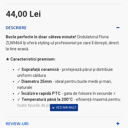
44,00 Lei
DESCRIERE
Bucle perfecte în doar câteva minute!
Ondulatorul Floria
ZLN9464 îți oferă styling-ul profesionist pe care îl dorești, direct
la tine acasă.
★ Caracteristici premium:
✓
Suprafață ceramică
- protejează părul și distribuie
uniform căldura
✓
Diametru 25mm
- ideal pentru bucle medii și mari,
naturale
✓
Încălzire rapidă PTC
- gata de folosire în secunde ⚡
✓
Temperatură până la 200°C
- eficiență maximă pentru
toate tipurile de păr
✓
Clips ceramic
- fixare perfectă și rezultate durabile
✓
Cablu rotativ 360°
- manevrabilitate maximă, fără
REVIEW-URI
încurcături