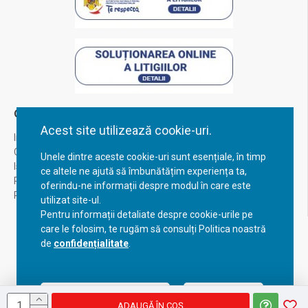
Contul Meu
Acest site utilizează cookie-uri.
Inregistrare
Contul meu
Unele dintre aceste cookie-uri sunt esențiale, în timp
Istoric comenzi
ce altele ne ajută să îmbunătățim experiența ta,
Recuperare parola
oferindu-ne informații despre modul în care este
Returnare produs
utilizat site-ul.
Pentru informații detaliate despre cookie-urile pe
care le folosim, te rugăm să consulți Politica noastră
de
confidențialitate
.
Acceptă setările curente
Configurează
ADAUGĂ ÎN COŞ