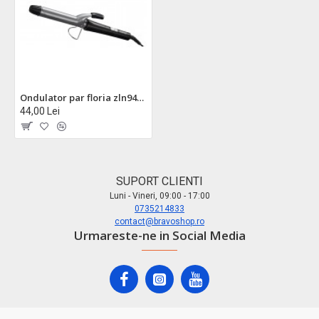
Ondulator par floria zln9464 cu clips ceramice - 25mm, 200°c, incalzire rapida ptc
44,00 Lei
SUPORT CLIENTI
Luni - Vineri, 09:00 - 17:00
0735214833
contact@bravoshop.ro
Urmareste-ne in Social Media