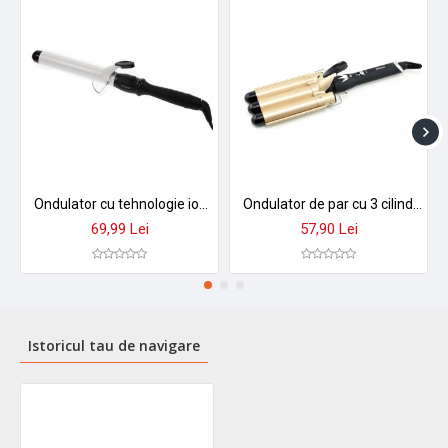
Ondulator cu tehnologie ionica, 32 mm, Sonar, alb - SN292
Ondulator de par cu 3 cilindri 25 mm ProMozer MZ6618-3
69,99 Lei
57,90 Lei
Istoricul tau de navigare