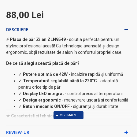
88,00 Lei
DESCRIERE
⚡ Placa de păr Zilan ZLN9549
- soluția perfectă pentru un
styling profesional acasă! Cu tehnologie avansată și design
ergonomic, obții rezultate de salon în confortul propriei case.
De ce să alegi această placă de păr?
✓
Putere optimă de 42W
- încălzire rapidă și uniformă
✓
Temperatură reglabilă până la 220°C
- adaptată
pentru orice tip de păr
✓
Display LED integrat
- control precis al temperaturii
✓
Design ergonomic
- manevrare ușoară și confortabilă
✓
Buton mecanic ON/OFF
- siguranță și durabilitate
★ Caracteristici tehnice:
• Putere: 42W pentru performanță constantă
REVIEW-URI
• Temperatură maximă: 220°C