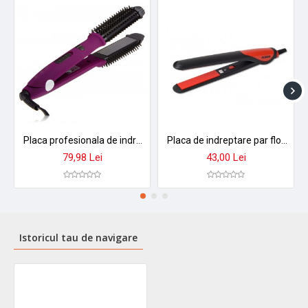
Placa profesionala de indreptat si ondulat parul din ceramica - 30347
Placa de indreptare par floria zln-8991 cu invelis ceramic, 25w, rosu-negru, protectie antistatica
79,98 Lei
43,00 Lei
Istoricul tau de navigare