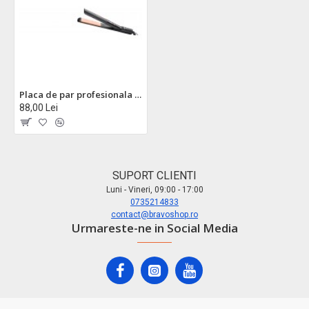
Placa de par profesionala zilan zln9549 - 42w, temperatura reglabila pana la 220°c, display led
88,00 Lei
SUPORT CLIENTI
Luni - Vineri, 09:00 - 17:00
0735214833
contact@bravoshop.ro
Urmareste-ne in Social Media