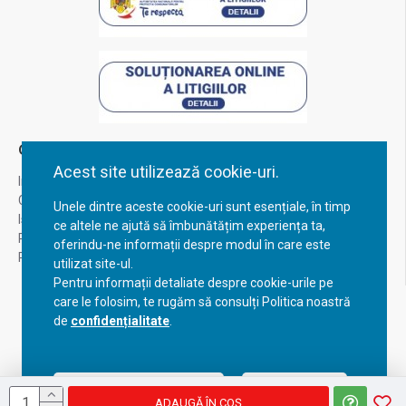
Contul Meu
Acest site utilizează cookie-uri.
Inregistrare
Contul meu
Unele dintre aceste cookie-uri sunt esențiale, în timp
Istoric comenzi
ce altele ne ajută să îmbunătățim experiența ta,
Recuperare parola
oferindu-ne informații despre modul în care este
Returnare produs
utilizat site-ul.
Pentru informații detaliate despre cookie-urile pe
care le folosim, te rugăm să consulți Politica noastră
de
confidențialitate
.
Acceptă setările curente
Configurează
ADAUGĂ ÎN COŞ