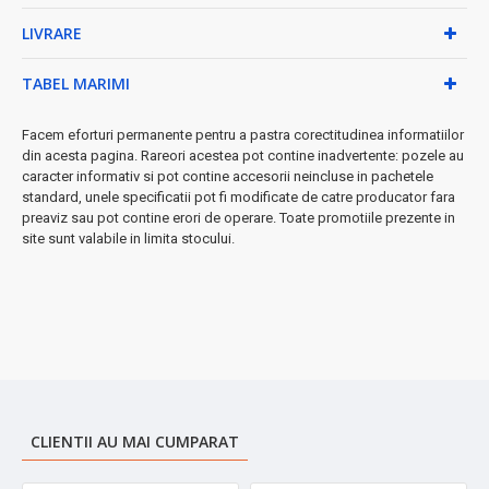
• Control temperatura cu display LED
LIVRARE
• Buton mecanic de pornire/ oprire
• Design compact și elegant
TABEL MARIMI
Beneficii garantate:
→ Părul devine neted și strălucitor
Facem eforturi permanente pentru a pastra corectitudinea informatiilor
→ Styling rapid și eficient
din acesta pagina. Rareori acestea pot contine inadvertente: pozele au
→ Rezultate de lungă durată
caracter informativ si pot contine accesorii neincluse in pachetele
standard, unele specificatii pot fi modificate de catre producator fara
→ Potrivit pentru uz zilnic
preaviz sau pot contine erori de operare. Toate promotiile prezente in
➤
Perfect pentru femeia modernă
care dorește să arate
site sunt valabile in limita stocului.
impecabil în fiecare zi!
CLIENTII AU MAI CUMPARAT