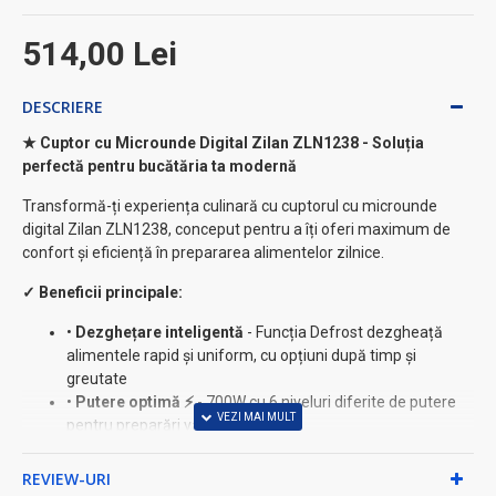
514,00 Lei
DESCRIERE
★ Cuptor cu Microunde Digital Zilan ZLN1238 - Soluția
perfectă pentru bucătăria ta modernă
Transformă-ți experiența culinară cu cuptorul cu microunde
digital Zilan ZLN1238, conceput pentru a îți oferi maximum de
confort și eficiență în prepararea alimentelor zilnice.
✓ Beneficii principale:
•
Dezghețare inteligentă
- Funcția Defrost dezgheață
alimentele rapid și uniform, cu opțiuni după timp și
greutate
•
Putere optimă ⚡
- 700W cu 6 niveluri diferite de putere
pentru preparări variate
•
Capacitate generoasă
- 20L perfectă pentru familii de
până la 4 persoane
REVIEW-URI
•
8 programe automate
- Pentru o gătire perfectă la