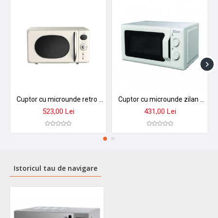
★ De ce să alegi Zilan ZLN1238?
Combină designul modern cu
funcționalitatea avansată, oferind o experiență de gătire
superioară. Ideal pentru prepararea rapidă a mesei, dezghețarea
alimentelor și încălzirea preparatelor preferate.
➤
Investiție inteligentă pentru bucătăria ta
- raport calitate-
preț excepțional cu garanție inclusă.
Cuptor cu microunde retro zilan zln1245 - 700w, 20l, digital, dezghetare automata
Cuptor cu microunde zilan zln-1174, alb, 20l, 700w - dezghetare automata, 6 niveluri de putere
523,00 Lei
431,00 Lei
Istoricul tau de navigare