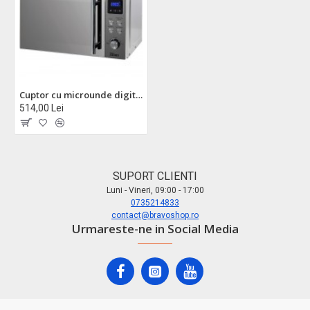
Cuptor cu microunde digital zilan zln1238 - 700w, 20l, dezghetare automata, afisaj led, panou inox
514,00 Lei
SUPORT CLIENTI
Luni - Vineri, 09:00 - 17:00
0735214833
contact@bravoshop.ro
Urmareste-ne in Social Media