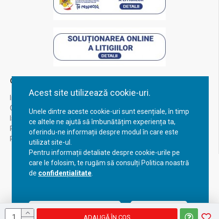
Contul Meu
Acest site utilizează cookie-uri.
Inregistrare
Contul meu
Unele dintre aceste cookie-uri sunt esențiale, în timp
Istoric comenzi
ce altele ne ajută să îmbunătățim experiența ta,
Recuperare parola
oferindu-ne informații despre modul în care este
Returnare produs
utilizat site-ul.
Pentru informații detaliate despre cookie-urile pe
care le folosim, te rugăm să consulți Politica noastră
de
confidențialitate
.
Acceptă setările curente
Configurează
ADAUGĂ ÎN COŞ