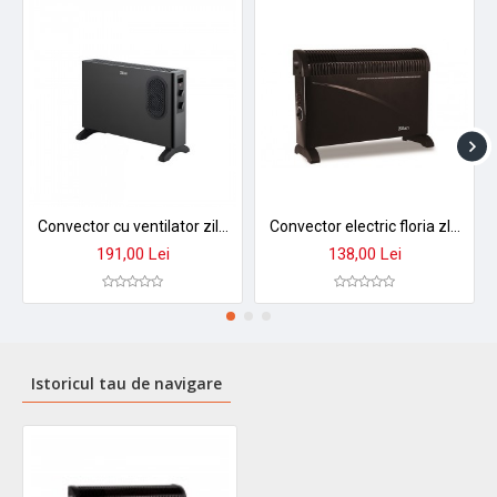
Convector cu ventilator zilan zln2055 - 2000w, termostat reglabil, protectii siguranta
Convector electric floria zln-6843 - 2000w, 3 trepte putere, termostat reglabil, pentru incaperi 10.9m²
191,00 Lei
138,00 Lei
Istoricul tau de navigare