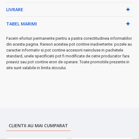
LIVRARE
• Tensiune de alimentare: 230V
• Material carcasă: Metal rezistent
• Design modern negru - se integrează perfect în orice
TABEL MARIMI
decor
• Dimensiuni compacte: 53cm x 33.5cm x 10.5cm
Facem eforturi permanente pentru a pastra corectitudinea informatiilor
• Montare pe podea - instalare simplă, fără modificări
din acesta pagina. Rareori acestea pot contine inadvertente: pozele au
caracter informativ si pot contine accesorii neincluse in pachetele
Funcții inteligente incluse:
standard, unele specificatii pot fi modificate de catre producator fara
preaviz sau pot contine erori de operare. Toate promotiile prezente in
• Buton On/ Off cu indicare vizuală
site sunt valabile in limita stocului.
• Mod aerotermă pentru încălzire instantanee
• Protecție completă împotriva supraîncălzirii
★ Ideal pentru:
dormitoare, living-uri, birouri până la 14m²
★ Utilizare rezidențială
garantată pentru confort zilnic
➤ Comandă acum și bucură-te de căldura perfectă în casa ta!
CLIENTII AU MAI CUMPARAT