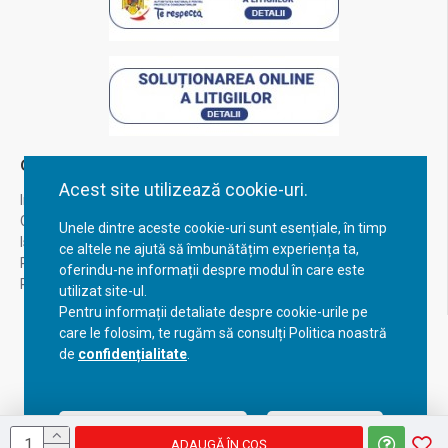
Contul Meu
Acest site utilizează cookie-uri.
Inregistrare
Contul meu
Unele dintre aceste cookie-uri sunt esențiale, în timp
Istoric comenzi
ce altele ne ajută să îmbunătățim experiența ta,
Recuperare parola
oferindu-ne informații despre modul în care este
Returnare produs
utilizat site-ul.
Pentru informații detaliate despre cookie-urile pe
care le folosim, te rugăm să consulți Politica noastră
de
confidențialitate
.
Acceptă setările curente
Configurează
ADAUGĂ ÎN COŞ