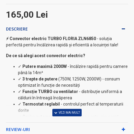
165,00 Lei
DESCRIERE
⚡ Convector electric TURBO FLORIA ZLN6850
- soluția
perfectă pentru încălzirea rapidă și eficientă a locuinței tale!
De ce să alegi acest convector electric?
✓
Putere maximă 2000W
- încălzire rapidă pentru camere
până la 14m²
✓
3 trepte de putere
(750W, 1250W, 2000W) - consum
optimizat în funcție de necesități
✓
Funcție TURBO cu ventilator
- distribuție uniformă a
căldurii în întreagă încăperea
✓
Termostat reglabil
- controlul perfect al temperaturii
dorite
✓
Oprire automată
la supraîncălzire pentru siguranță
maximă
REVIEW-URI
Specificații tehnice avansate: