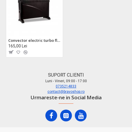
Convector electric turbo floria zln6850 - 2000w, 3 trepte putere, termostat reglabil pentru incaperi 14m²
165,00 Lei
SUPORT CLIENTI
Luni - Vineri, 09:00 - 17:00
0735214833
contact@bravoshop.ro
Urmareste-ne in Social Media