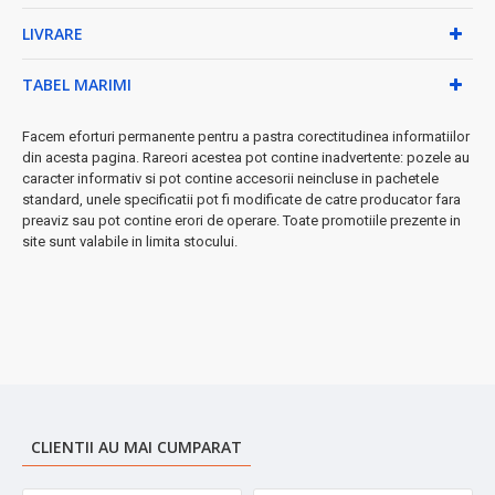
gătitului
LIVRARE
✓ Ușor de curățat - compatibilă cu mașina de spălat vase
✓ Poate fi folosită cu ustensile metalice fără risc
TABEL MARIMI
◆ Specificații tehnice:
Facem eforturi permanente pentru a pastra corectitudinea informatiilor
• Diametru: 26 cm, Capacitate: 3.2L
din acesta pagina. Rareori acestea pot contine inadvertente: pozele au
• Material: Inox premium cu miez de aluminiu
caracter informativ si pot contine accesorii neincluse in pachetele
• Design modern și funcțional
standard, unele specificatii pot fi modificate de catre producator fara
• Reținere maximă de temperatură
preaviz sau pot contine erori de operare. Toate promotiile prezente in
site sunt valabile in limita stocului.
★ Calitate superioară
pentru bucătarii exigente! Investește în
echipamentul care îți va transforma experiența culinară ➤
CLIENTII AU MAI CUMPARAT