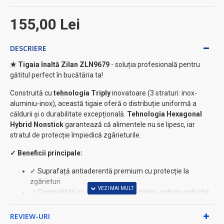
155,00 Lei
DESCRIERE
★ Tigaia înaltă Zilan ZLN9679
- soluția profesională pentru
gătitul perfect în bucătăria ta!
Construită cu
tehnologia Triply
inovatoare (3 straturi: inox-
aluminiu-inox), această tigaie oferă o distribuție uniformă a
căldurii și o durabilitate excepțională.
Tehnologia Hexagonal
Hybrid Nonstick
garantează că alimentele nu se lipesc, iar
stratul de protecție împiedică zgârieturile.
✓ Beneficii principale:
✓ Suprafață antiaderentă premium cu protecție la
zgârieturi
✓ Compatibilă cu toate sursele de gătire, inclusiv inductie
⚡
✓ Mânere nituite ergonomice pentru siguranță maximă
REVIEW-URI
✓ Capacul din geam securizat pentru monitorizarea