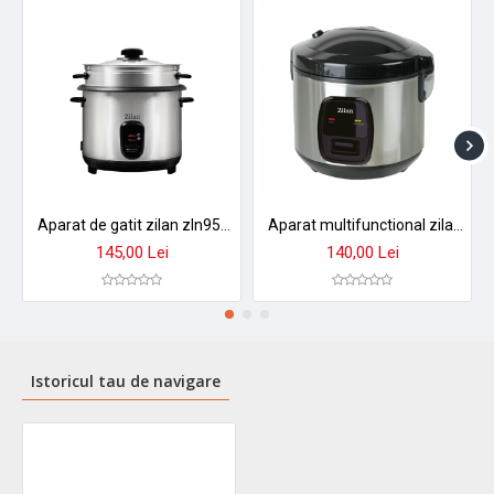
Aparat de gatit zilan zln9570 2 in 1 - orez aburi, 1,5 l, 500w, antiaderent cu functie mentinere caldura
Aparat multifunctional zilan zln2793 pentru orez si gatit la abur - 1.5l, 500w, design premium
145,00 Lei
140,00 Lei
Istoricul tau de navigare