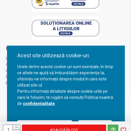
Contul Meu
Acest site utilizează cookie-uri.
Inregistrare
Contul meu
Unele dintre aceste cookie-uri sunt esențiale, în timp
Istoric comenzi
ce altele ne ajută să îmbunătățim experiența ta,
Recuperare parola
oferindu-ne informații despre modul în care este
Returnare produs
utilizat site-ul.
Pentru informații detaliate despre cookie-urile pe
care le folosim, te rugăm să consulți Politica noastră
de
confidențialitate
.
Acceptă setările curente
Configurează
ADAUGĂ ÎN COŞ