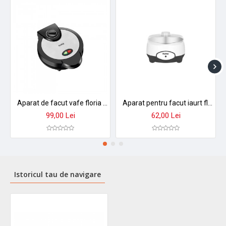
Aparat de facut vafe floria zln3787 - vafe perfecte acasa in 3-5 min
Aparat pentru facut iaurt floria zln4086 - capacitate 1000ml, recipient inox, functionare automata, 15w
99,00 Lei
62,00 Lei
Istoricul tau de navigare