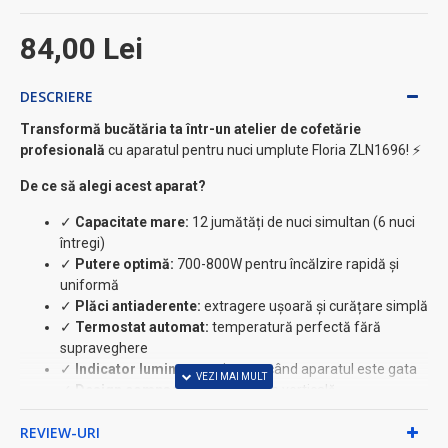
84,00 Lei
DESCRIERE
Transformă bucătăria ta într-un atelier de cofetărie
profesională
cu aparatul pentru nuci umplute Floria ZLN1696! ⚡
De ce să alegi acest aparat?
✓
Capacitate mare:
12 jumătăți de nuci simultan (6 nuci
întregi)
✓
Putere optimă:
700-800W pentru încălzire rapidă și
uniformă
✓
Plăci antiaderente:
extragere ușoară și curățare simplă
✓
Termostat automat:
temperatură perfectă fără
supraveghere
✓
Indicator luminos:
vezi exact când aparatul este gata
✓
Design compact:
depozitare pe verticală,
economisește spațiu
REVIEW-URI
Caracteristici premium pentru utilizare zilnică: