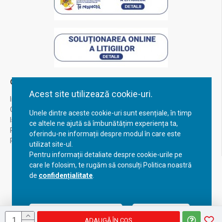
Contul Meu
Acest site utilizează cookie-uri.
Inregistrare
Contul meu
Unele dintre aceste cookie-uri sunt esențiale, în timp
Istoric comenzi
ce altele ne ajută să îmbunătățim experiența ta,
Recuperare parola
oferindu-ne informații despre modul în care este
Returnare produs
utilizat site-ul.
Pentru informații detaliate despre cookie-urile pe
care le folosim, te rugăm să consulți Politica noastră
de
confidențialitate
.
Acceptă setările curente
Configurează
ADAUGĂ ÎN COŞ