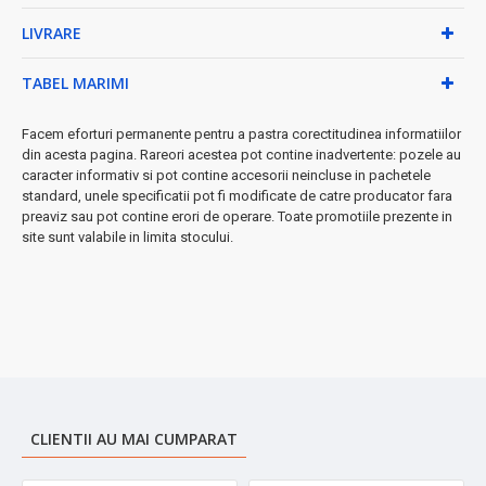
LIVRARE
• Sistem de blocare sigur pentru protecție maximă
• Picioare antiderapante pentru stabilitate perfectă
• Sistem de depozitare cablu integrat
TABEL MARIMI
• Material plastic de înaltă calitate, rezistent în timp
• Tensiune alimentare: 220-240V
Facem eforturi permanente pentru a pastra corectitudinea informatiilor
din acesta pagina. Rareori acestea pot contine inadvertente: pozele au
★ Perfect pentru:
petreceri, evenimente speciale, cadouri sau
caracter informativ si pot contine accesorii neincluse in pachetele
gustări zilnice delicioase
standard, unele specificatii pot fi modificate de catre producator fara
preaviz sau pot contine erori de operare. Toate promotiile prezente in
➤
Garanție inclusă
și
livrare rapidă
pentru experiența ta culinară
site sunt valabile in limita stocului.
perfectă!
CLIENTII AU MAI CUMPARAT