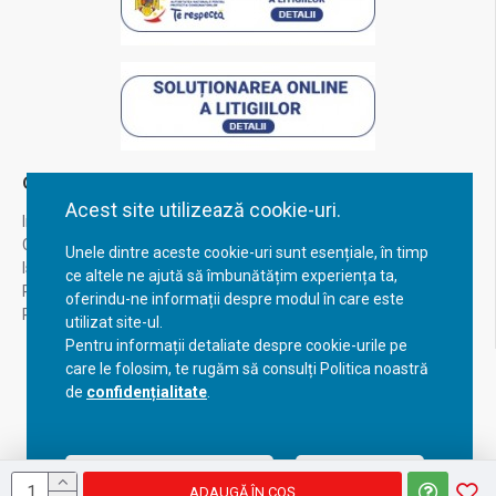
Contul Meu
Acest site utilizează cookie-uri.
Inregistrare
Contul meu
Unele dintre aceste cookie-uri sunt esențiale, în timp
Istoric comenzi
ce altele ne ajută să îmbunătățim experiența ta,
Recuperare parola
oferindu-ne informații despre modul în care este
Returnare produs
utilizat site-ul.
Pentru informații detaliate despre cookie-urile pe
care le folosim, te rugăm să consulți Politica noastră
de
confidențialitate
.
Acceptă setările curente
Configurează
ADAUGĂ ÎN COŞ