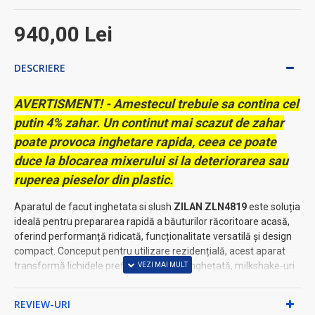
940,00 Lei
DESCRIERE
AVERTISMENT! - Amestecul trebuie sa contina cel
putin 4% zahar. Un continut mai scazut de zahar
poate provoca inghetare rapida, ceea ce poate
duce la blocarea mixerului si la deteriorarea sau
ruperea pieselor din plastic.
Aparatul de facut inghetata si slush
ZILAN ZLN4819
este soluția
ideală pentru prepararea rapidă a băuturilor răcoritoare acasă,
oferind performanță ridicată, funcționalitate versatilă și design
compact. Conceput pentru utilizare rezidențială, acest aparat
transformă lichidele preferate în slush, înghețată, milkshake-uri
sau deserturi reci fără a fi nevoie de gheață, fiind perfect pentru
zilele călduroase sau petreceri.
REVIEW-URI