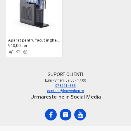
Aparat pentru facut inghetata si slush zilan zln4819, 5 moduri de preparare, capacitate 2l, silentios, putere 200w
940,00 Lei
SUPORT CLIENTI
Luni - Vineri, 09:00 - 17:00
0735214833
contact@bravoshop.ro
Urmareste-ne in Social Media