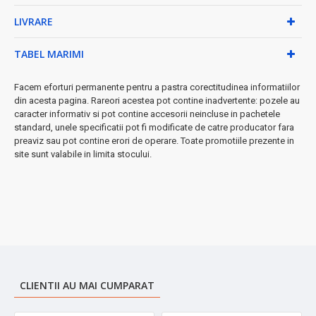
Cu o putere de
200W
și un sistem eficient de răcire, dispozitivul
poate prepara băuturi înghețate în doar
LIVRARE
15–45 de minute
,
menținându-le reci până la
12 ore
.
TABEL MARIMI
Caracteristici principale
Facem eforturi permanente pentru a pastra corectitudinea informatiilor
Capacitate generoasă de 2 litri
– ideal pentru familie
din acesta pagina. Rareori acestea pot contine inadvertente: pozele au
5 moduri de preparare
: slush, slush alcoolic, înghețată,
caracter informativ si pot contine accesorii neincluse in pachetele
milkshake, suc înghețat
standard, unele specificatii pot fi modificate de catre producator fara
Răcire rapidă fără gheață
– tehnologie eficientă pentru confort
preaviz sau pot contine erori de operare. Toate promotiile prezente in
maxim
site sunt valabile in limita stocului.
Funcție de menținere la rece până la 12 ore
Reglaj densitate băutură
pentru textură personalizată
Recipient transparent
pentru monitorizarea în timp real
Funcție de autocurățare
pentru întreținere ușoară
Componente detașabile
– curățare rapidă și igienică
Nivel redus de zgomot ≤ 60 dB
Protecție la supraîncălzire
pentru siguranță sporită
Bază anti-alunecare
pentru stabilitate
CLIENTII AU MAI CUMPARAT
Specificații tehnice