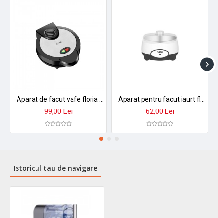
Brand: Zilan
Model: ZLN4819
Tip produs: aparat preparare slush / înghețată
Putere:
200 W
Capacitate:
2 L
Timp preparare: 15–45 minute
Funcții: 5 programe presetate
Nivel zgomot: ≤ 60 dB
Material recipient: fără BPA
Alimentare: 220–240V / 50-60Hz (standard)
Funcții suplimentare: autocurățare, control consistență,
Aparat de facut vafe floria zln3787 - vafe perfecte acasa in 3-5 min
Aparat pentru facut iaurt floria zln4086 - capacitate 1000ml, recipient inox, functionare automata, 15w
menținere rece
99,00 Lei
62,00 Lei
Inaltime
44 cm
Adancime
42 cm
Istoricul tau de navigare
Latime
15 cm
Lungime cablu
90 cm