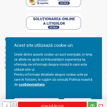
Contul Meu
Acest site utilizează cookie-uri.
Inregistrare
Contul meu
Unele dintre aceste cookie-uri sunt esențiale, în timp
Istoric comenzi
ce altele ne ajută să îmbunătățim experiența ta,
Recuperare parola
oferindu-ne informații despre modul în care este
Returnare produs
utilizat site-ul.
Pentru informații detaliate despre cookie-urile pe
care le folosim, te rugăm să consulți Politica noastră
de
confidențialitate
.
Acceptă setările curente
Configurează
ADAUGĂ ÎN COŞ