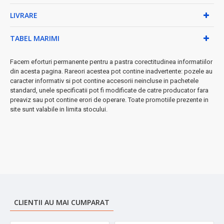
✓
Materiale fără BPA
- siguranță garantată pentru familia
LIVRARE
ta
✓
Design elegant și compact
- se integrează perfect în
TABEL MARIMI
orice bucătărie
Beneficii Exclusive:
Facem eforturi permanente pentru a pastra corectitudinea informatiilor
din acesta pagina. Rareori acestea pot contine inadvertente: pozele au
•
Economisește până la 70%
față de iaurturile din comerț
caracter informativ si pot contine accesorii neincluse in pachetele
•
Iaurt 100% natural
- doar lapte și cultură, fără E-uri
standard, unele specificatii pot fi modificate de catre producator fara
•
Versatilitate maximă
- prepară și alte produse
preaviz sau pot contine erori de operare. Toate promotiile prezente in
fermentate
site sunt valabile in limita stocului.
•
Întreținere ușoară
- curățare rapidă în doar câteva
minute
•
Temperatură constantă
- fermentare optimă pentru
textură perfectă
Specificații Tehnice:
→ Putere: 15W - eficiență energetică superioară
→ Alimentare: 220-240V / 50-60Hz
CLIENTII AU MAI CUMPARAT
→ Material: oțel inoxidabil premium
→ Timp de preparare: 6-12 ore (automat)