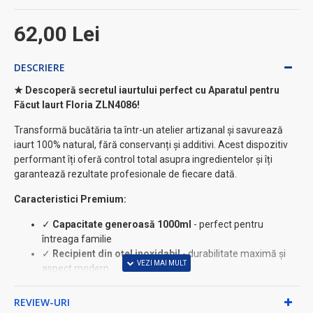
62,00 Lei
DESCRIERE
★ Descoperă secretul iaurtului perfect cu Aparatul pentru
Făcut Iaurt Floria ZLN4086!
Transformă bucătăria ta într-un atelier artizanal și savurează
iaurt 100% natural, fără conservanți și additivi. Acest dispozitiv
performant îți oferă control total asupra ingredientelor și îți
garantează rezultate profesionale de fiecare dată.
Caracteristici Premium:
✓
Capacitate generoasă 1000ml
- perfect pentru
întreaga familie
✓
Recipient din oțel inoxidabil
- durabilitate maximă și
aspect modern
✓
Funcționare complet automată
- simplu ca un click,
rezultate perfecte
REVIEW-URI
✓
Consum redus 15W ⚡
- economic și eficient energetic