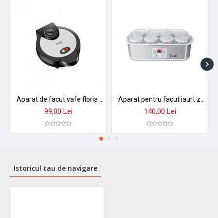
➤
Investiție în sănătatea familiei tale!
Cu Floria ZLN4086,
fiecare linguriță de iaurt este o promisiune de prospețime și
calitate superioară.
Aparat de facut vafe floria zln3787 - vafe perfecte acasa in 3-5 min
Aparat pentru facut iaurt zilan zln6104 - 8 borcane sticla, timer digital 48h, termostat reglabil
99,00 Lei
140,00 Lei
Istoricul tau de navigare