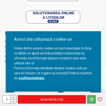
Contul Meu
Acest site utilizează cookie-uri.
Inregistrare
Contul meu
Unele dintre aceste cookie-uri sunt esențiale, în timp
Istoric comenzi
ce altele ne ajută să îmbunătățim experiența ta,
Recuperare parola
oferindu-ne informații despre modul în care este
Returnare produs
utilizat site-ul.
Pentru informații detaliate despre cookie-urile pe
care le folosim, te rugăm să consulți Politica noastră
de
confidențialitate
.
Acceptă setările curente
Configurează
ADAUGĂ ÎN COŞ
Copyright © 2023, BravoShop, toate drepturile rezervate!