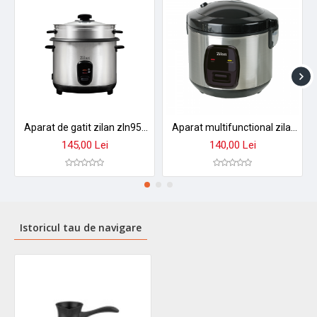
Aparat de gatit zilan zln9570 2 in 1 - orez aburi, 1,5 l, 500w, antiaderent cu functie mentinere caldura
Aparat multifunctional zilan zln2793 pentru orez si gatit la abur - 1.5l, 500w, design premium
145,00 Lei
140,00 Lei
Istoricul tau de navigare