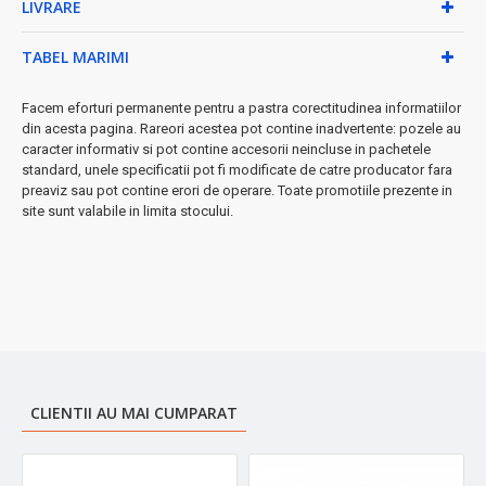
LIVRARE
• Bază fixă stabilă
• Cablu de 65cm pentru flexibilitate
• Greutate: doar 350g - ușor de manipulat
TABEL MARIMI
★
Perfect pentru acasă sau în călătorii
- dimensiuni compacte
și greutate redusă
Facem eforturi permanente pentru a pastra corectitudinea informatiilor
din acesta pagina. Rareori acestea pot contine inadvertente: pozele au
➤ Savurează cafeaua turcească tradițională cu tehnologie
caracter informativ si pot contine accesorii neincluse in pachetele
modernă!
standard, unele specificatii pot fi modificate de catre producator fara
preaviz sau pot contine erori de operare. Toate promotiile prezente in
site sunt valabile in limita stocului.
CLIENTII AU MAI CUMPARAT