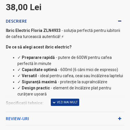
38,00 Lei
DESCRIERE
Ibric Electric Floria ZLN4933
- soluția perfectă pentru iubitorii
de cafea turcească autentică! ⚡
De ce să alegi acest ibric electric?
✓
Preparare rapidă
- putere de 600W pentru cafea
perfectă în minute
✓
Capacitate optimă
- 600ml (6 căni mici de espresso)
✓
Versatil
- ideal pentru cafea, ceai sau încălzirea laptelui
✓
Siguranță maximă
- protecție la supraîncălzire
✓
Design practic
- element de încălzire plat pentru
curățare ușoară
Specificații tehnice:
• Putere: 600W
REVIEW-URI
• Capacitate: 0.6 litri
• Buton On/Off pentru control simplu