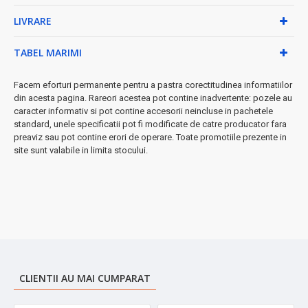
întreținere simplă
LIVRARE
✓
Oscilație stânga-dreapta
- distribuție uniformă a
aerului
✓
Unghi de înclinare reglabil
- direcționează aerul exact
TABEL MARIMI
unde ai nevoie
✓
Design elegant negru
- se integrează perfect în orice
Facem eforturi permanente pentru a pastra corectitudinea informatiilor
decor
din acesta pagina. Rareori acestea pot contine inadvertente: pozele au
caracter informativ si pot contine accesorii neincluse in pachetele
• Instalare rapidă:
Asamblare ușoară în câteva minute, fără
standard, unele specificatii pot fi modificate de catre producator fara
unelte speciale
preaviz sau pot contine erori de operare. Toate promotiile prezente in
site sunt valabile in limita stocului.
• Funcționare:
220-240V ~ 50Hz, compatibil cu orice priză
standard
• Comandă intuitivă:
Butoane ergonomice pe brațul
ventilatorului pentru control facil
➤
Perfect pentru dormitor, living, birou sau orice spațiu care
necesită răcorire eficientă!
CLIENTII AU MAI CUMPARAT