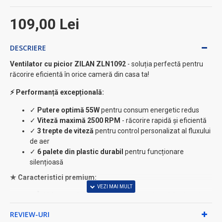
109,00 Lei
DESCRIERE
Ventilator cu picior ZILAN ZLN1092
- soluția perfectă pentru
răcorire eficientă în orice cameră din casa ta!
⚡ Performanță excepțională:
✓
Putere optimă 55W
pentru consum energetic redus
✓
Viteză maximă 2500 RPM
- răcorire rapidă și eficientă
✓
3 trepte de viteză
pentru control personalizat al fluxului
de aer
✓
6 palete din plastic durabil
pentru funcționare
silențioasă
★ Caracteristici premium:
✓
Înălțime reglabilă până la 80 cm
- adaptabil oricărui
spațiu
REVIEW-URI
✓
Grila detașabilă de 30 cm
- curățare ușoară și