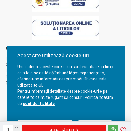
Contul Meu
Acest site utilizează cookie-uri.
Inregistrare
Contul meu
Unele dintre aceste cookie-uri sunt esențiale, în timp
Istoric comenzi
ce altele ne ajută să îmbunătățim experiența ta,
Recuperare parola
oferindu-ne informații despre modul în care este
Returnare produs
utilizat site-ul.
Pentru informații detaliate despre cookie-urile pe
care le folosim, te rugăm să consulți Politica noastră
de
confidențialitate
.
Acceptă setările curente
Configurează
ADAUGĂ ÎN COŞ