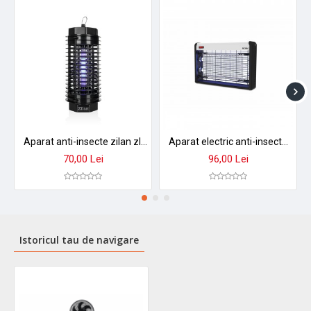
Aparat anti-insecte zilan zln2600 - 4w, 1000v, acoperire 20mp, functionare netoxica cu grilaj protectie
Aparat electric anti-insecte zilan zln7064 - 20w, 2 lampi uv, design negru profesional
70,00 Lei
96,00 Lei
Istoricul tau de navigare