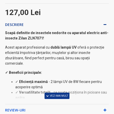
127,00 Lei
DESCRIERE
Scapă definitiv de insectele nedorite cu aparatul electric anti-
insecte Zilan ZLN7071!
Acest aparat profesional cu
dublă lampă UV
oferă o protecție
eficientă împotriva țânțarilor, muștelor și altor insecte
zburătoare, fiind perfect pentru casă, birou sau spații
comerciale.
✓ Beneficii principale:
✓
Eficiență maximă
- 2 lămpi UV de 8W fiecare pentru
acoperire optimă
✓
Versatilitate totală
- se poate poziționa în picioare sau
agăța
✓
Control simplu
- buton de pornire/ oprire pentru
utilizare ușoară
REVIEW-URI
✓
Design elegant
- culoare gri neutră, se potrivește în