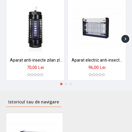
Aparat anti-insecte zilan zln2600 - 4w, 1000v, acoperire 20mp, functionare netoxica cu grilaj protectie
Aparat electric anti-insecte zilan zln7064 - 20w, 2 lampi uv, design negru profesional
70,00 Lei
96,00 Lei
Istoricul tau de navigare