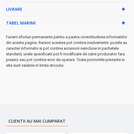
orice ambient
LIVRARE
✓
Siguranță garantată
- funcționare pe bază de
electricitate, fără substanțe chimice
TABEL MARIMI
⚡ Specificații tehnice:
Facem eforturi permanente pentru a pastra corectitudinea informatiilor
• Putere totală:
2 x 8W
din acesta pagina. Rareori acestea pot contine inadvertente: pozele au
• Dimensiuni:
41 x 28,5 x 9 cm
caracter informativ si pot contine accesorii neincluse in pachetele
• Lungime lampă UV:
32 cm
standard, unele specificatii pot fi modificate de catre producator fara
• Alimentare:
220V
preaviz sau pot contine erori de operare. Toate promotiile prezente in
• Material:
plastic rezistent
site sunt valabile in limita stocului.
★ Recomandat pentru:
case, apartamente, birouri, restaurante,
magazii, terase acoperite
➤
Instalare rapidă
în doar câteva minute - ideal pentru sezonul
cald când insectele sunt active!
CLIENTII AU MAI CUMPARAT