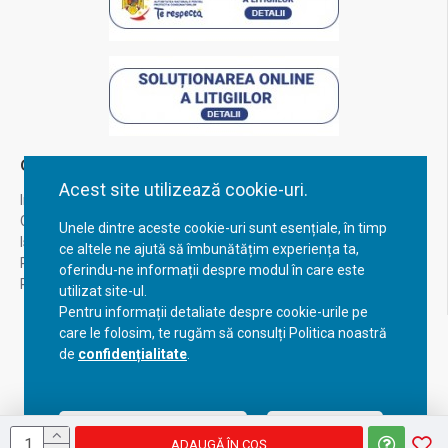
Contul Meu
Acest site utilizează cookie-uri.
Inregistrare
Contul meu
Unele dintre aceste cookie-uri sunt esențiale, în timp
Istoric comenzi
ce altele ne ajută să îmbunătățim experiența ta,
Recuperare parola
oferindu-ne informații despre modul în care este
Returnare produs
utilizat site-ul.
Pentru informații detaliate despre cookie-urile pe
care le folosim, te rugăm să consulți Politica noastră
de
confidențialitate
.
Acceptă setările curente
Configurează
ADAUGĂ ÎN COŞ