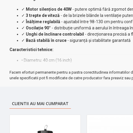
✓
Motor silențios de 40W
- putere optimă fără zgomot de
✓
3 trepte de viteză
- de la brizele blânde la ventilație pute
✓
Înălțime reglabilă
- ajustabil între 98-130 cm pentru con
✓
Oscilație 90°
- distribuție uniformă a aerului în întreaga 
✓
Unghi de înclinare controlabil
- direcționarea precisă a f
✓
Bază stabilă în cruce
- siguranță și stabilitate garantată
Caracteristici tehnice:
• Diametru: 40 cm (16 inch)
• Putere: 40W
Facem eforturi permanente pentru a pastra corectitudinea informatiilor d
• Material: Oțel rezistent
unele specificatii pot fi modificate de catre producator fara preaviz sau p
• Culoare: Alb elegant
★ Trei niveluri de răcoare personalizată:
Nivel 1:
Briză delicată pentru temperaturi moderate
CLIENTII AU MAI CUMPARAT
Nivel 2:
Flux mediu pentru confort optim
Nivel 3:
Putere maximă pentru zilele toride ⚡
➤
Perfect pentru casa, birou sau orice spațiu
care necesită ventil