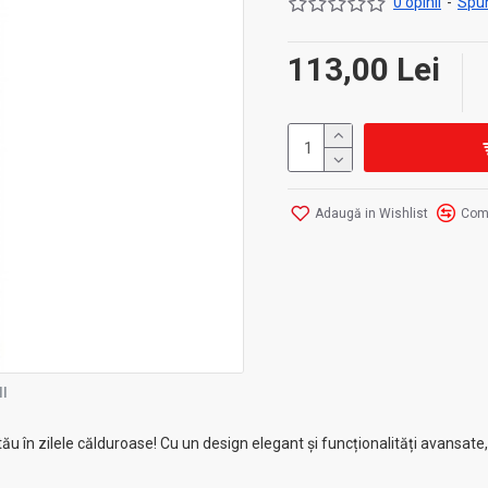
0 opinii
-
Spun
113,00 Lei
Adaugă in Wishlist
Com
I
tău în zilele călduroase! Cu un design elegant și funcționalități avansate