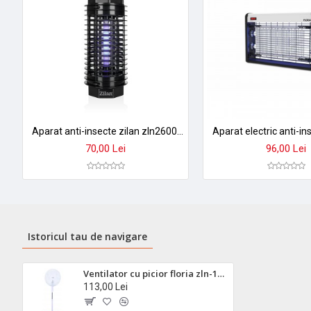
Aparat anti-insecte zilan zln2600 - 4w, 1000v, acoperire 20mp, functionare netoxica cu grilaj protectie
70,00 Lei
96,00 Lei
Istoricul tau de navigare
Ventilator cu picior floria zln-1180, 40w, motor silentios, inaltime reglabila 98-130cm, oscilatie 90°, alb
113,00 Lei