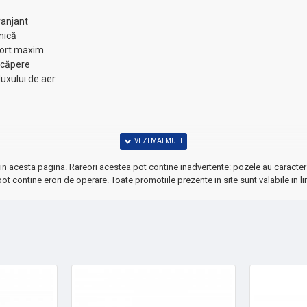
ranjant
rnică
fort maxim
încăpere
luxului de aer
in acesta pagina. Rareori acestea pot contine inadvertente: pozele au caracter 
ot contine erori de operare. Toate promotiile prezente in site sunt valabile in li
ație eficientă și silențioasă.