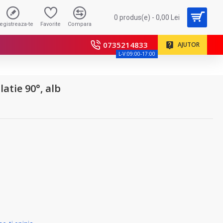
0 produs(e) - 0,00 Lei
registreaza-te
Favorite
Compara
0735214833
AJUTOR
L-V:09:00-17:00
latie 90°, alb