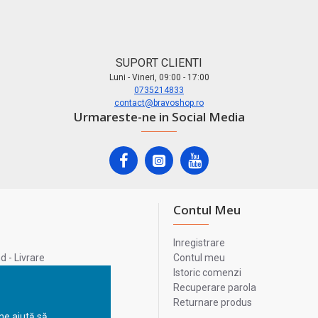
SUPORT CLIENTI
Luni - Vineri, 09:00 - 17:00
0735214833
contact@bravoshop.ro
Urmareste-ne in Social Media
Contul Meu
Inregistrare
 - Livrare
Contul meu
lata
Istoric comenzi
lui
Recuperare parola
Returnare produs
 ne ajută să