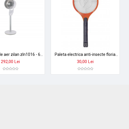
Circulator de aer zilan zln1016 - 60w, 3 viteze, oscilare 55°, timer 7h, telecomanda
Paleta electrica anti-insecte floria zln2594 - 3500v, functionare silentioasa, fara chimicale, autonomie 2-3 luni
292,00 Lei
30,00 Lei