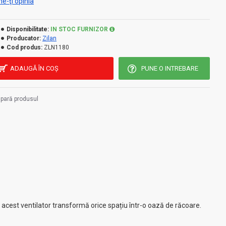
e-ţi opinia
Disponibilitate:
IN STOC FURNIZOR
Producator:
Zilan
Cod produs:
ZLN1180
ADAUGĂ ÎN COŞ
PUNE O INTREBARE
pară produsul
, acest ventilator transformă orice spațiu într-o oază de răcoare.