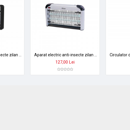
Aparat electric anti-insecte zilan zln7064 - 20w, 2 lampi uv, design negru profesional
Aparat electric anti-insecte zilan zln7071 - 2x8w, lampi uv, gri, pentru interior si exterior
127,00 Lei