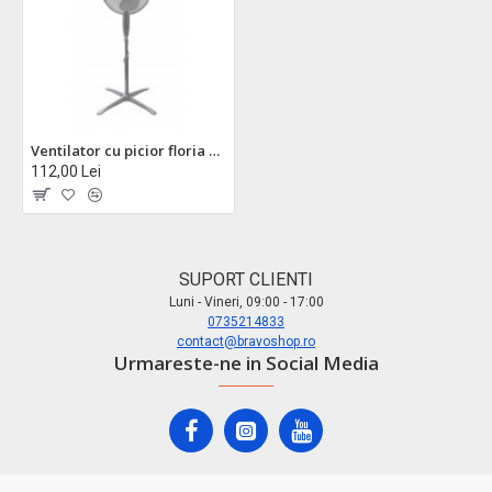
Ventilator cu picior floria zln-0996 - 3 trepte viteza, inaltime reglabila, rotire 360°, 40w
112,00 Lei
SUPORT CLIENTI
Luni - Vineri, 09:00 - 17:00
0735214833
contact@bravoshop.ro
Urmareste-ne in Social Media