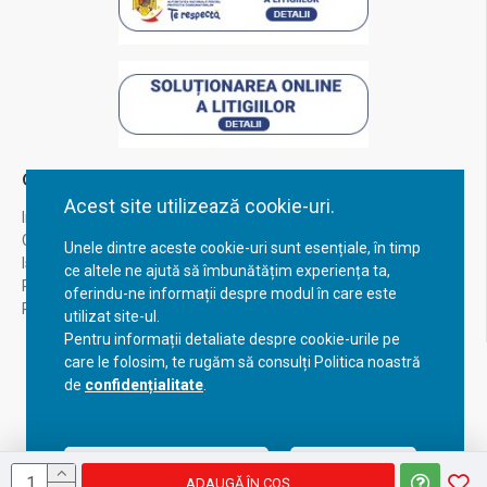
Contul Meu
Acest site utilizează cookie-uri.
Inregistrare
Contul meu
Unele dintre aceste cookie-uri sunt esențiale, în timp
Istoric comenzi
ce altele ne ajută să îmbunătățim experiența ta,
Recuperare parola
oferindu-ne informații despre modul în care este
Returnare produs
utilizat site-ul.
Pentru informații detaliate despre cookie-urile pe
care le folosim, te rugăm să consulți Politica noastră
de
confidențialitate
.
Acceptă setările curente
Configurează
ADAUGĂ ÎN COŞ