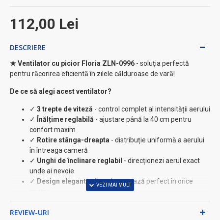
112,00 Lei
DESCRIERE
★ Ventilator cu picior Floria ZLN-0996
- soluția perfectă
pentru răcorirea eficientă în zilele călduroase de vară!
De ce să alegi acest ventilator?
✓
3 trepte de viteză
- control complet al intensității aerului
✓
Înălțime reglabilă
- ajustare până la 40 cm pentru
confort maxim
✓
Rotire stânga-dreapta
- distribuție uniformă a aerului
în întreaga cameră
✓
Unghi de înclinare reglabil
- direcționezi aerul exact
unde ai nevoie
✓
Design elegant gri
- se integrează perfect în orice
spațiu
Specificații tehnice:
REVIEW-URI