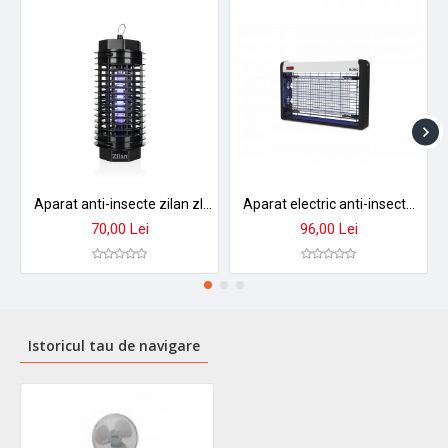
Aparat anti-insecte zilan zln2600 - 4w, 1000v, acoperire 20mp, functionare netoxica cu grilaj protectie
Aparat electric anti-insecte zilan zln7064 - 20w, 2 lampi uv, design negru profesional
70,00 Lei
96,00 Lei
Istoricul tau de navigare