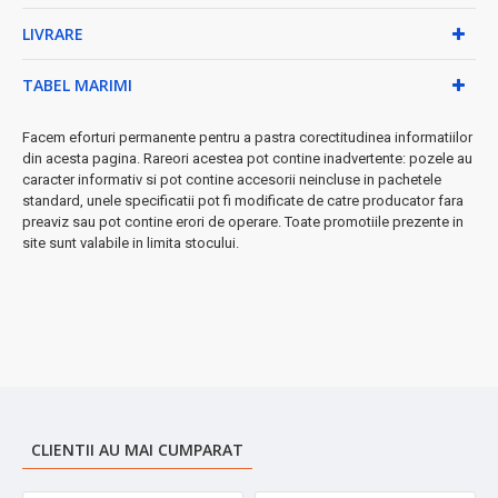
•
Putere:
40W - consum redus de energie ⚡
LIVRARE
•
Alimentare:
220-240V ~ 50Hz
•
Bază stabilă
în formă de cruce pentru siguranță maximă
•
Panou de comandă mecanic
simplu și intuitiv
TABEL MARIMI
•
Greutate:
doar 2,36 kg - ușor de mutat și poziționat
Beneficii garantate:
Facem eforturi permanente pentru a pastra corectitudinea informatiilor
din acesta pagina. Rareori acestea pot contine inadvertente: pozele au
✓ Asamblare rapidă și simplă
caracter informativ si pot contine accesorii neincluse in pachetele
standard, unele specificatii pot fi modificate de catre producator fara
✓ Funcționare silențioasă
preaviz sau pot contine erori de operare. Toate promotiile prezente in
✓ Poziție fixă sau cu rotire după preferință
site sunt valabile in limita stocului.
✓ Ideal pentru dormitor, living sau birou
➤
Perfect pentru zilele toride de vară
- răcorește eficient orice
spațiu cu un design atractiv care îmbunătățește aspectul
camerei tale!
CLIENTII AU MAI CUMPARAT