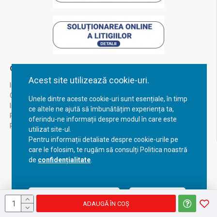
Contul Meu
Acest site utilizează cookie-uri.
Inregistrare
Contul meu
Unele dintre aceste cookie-uri sunt esențiale, în timp
Istoric comenzi
ce altele ne ajută să îmbunătățim experiența ta,
Recuperare parola
oferindu-ne informații despre modul în care este
Returnare produs
utilizat site-ul.
Pentru informații detaliate despre cookie-urile pe
care le folosim, te rugăm să consulți Politica noastră
de
confidențialitate
.
Acceptă setările curente
Configurează
ADAUGĂ ÎN COŞ
Copyright © 2023, BravoShop, toate drepturile rezervate!