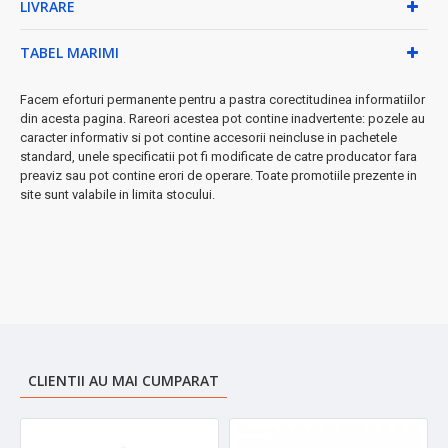
LIVRARE
✓
Baterie reîncărcabilă:
Nu mai ai nevoie de baterii -
economisești și protejezi mediul
TABEL MARIMI
✓
Kit complet:
Include cablu de încărcare și suport pentru
funcționare automată
Facem eforturi permanente pentru a pastra corectitudinea informatiilor
Specificații tehnice:
din acesta pagina. Rareori acestea pot contine inadvertente: pozele au
caracter informativ si pot contine accesorii neincluse in pachetele
• Putere: 3W
standard, unele specificatii pot fi modificate de catre producator fara
• Tensiune: 2800 volți
preaviz sau pot contine erori de operare. Toate promotiile prezente in
• Dimensiuni plasă: 26 x 22 cm
site sunt valabile in limita stocului.
• Lungime totală cu mâner: 48 cm
• Culoare: Albă
• Alimentare: Baterie reîncărcabilă
★ Conținutul pachetului:
• Paletă electrică Zilan ZLN7088
• Cablu de încărcare USB
• Suport pentru poziționare de sine stătătoare
CLIENTII AU MAI CUMPARAT
• Șuruburi de fixare
• Manual de utilizare
Atenție!
Produsul conține componente electrice. Nu lăsați