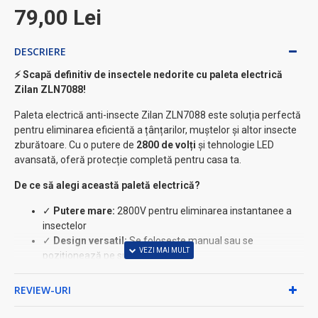
79,00 Lei
DESCRIERE
⚡ Scapă definitiv de insectele nedorite cu paleta electrică
Zilan ZLN7088!
Paleta electrică anti-insecte Zilan ZLN7088 este soluția perfectă
pentru eliminarea eficientă a țânțarilor, muștelor și altor insecte
zburătoare. Cu o putere de
2800 de volți
și tehnologie LED
avansată, oferă protecție completă pentru casa ta.
De ce să alegi această paletă electrică?
✓
Putere mare:
2800V pentru eliminarea instantanee a
insectelor
✓
Design versatil:
Se folosește manual sau se
poziționează pe suportul inclus
✓
Mâner reglabil:
Adaptabil pentru confortul maxim în
utilizare
REVIEW-URI
✓
Tehnologie LED:
Iluminare eficientă pentru atragerea
insectelor