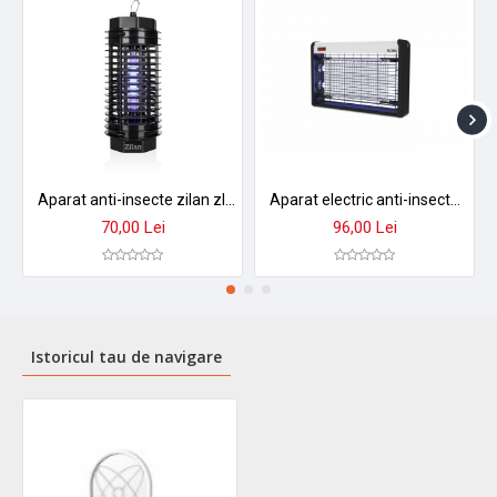
nesupravegheat și păstrați departe de copii. Plasa din spatele
protecției este sub tensiune electrică.
➤
Comandă acum
și bucură-te de verile fără insecte nedorite!
Aparat anti-insecte zilan zln2600 - 4w, 1000v, acoperire 20mp, functionare netoxica cu grilaj protectie
Aparat electric anti-insecte zilan zln7064 - 20w, 2 lampi uv, design negru profesional
70,00 Lei
96,00 Lei
Istoricul tau de navigare