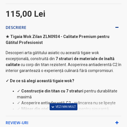
115,00 Lei
DESCRIERE
★ Tigaia Wok Zilan ZLN0934 - Calitate Premium pentru
Gătitul Profesionist
Descoperi arta gătitului asiatic cu această tigaie wok
excepțională, construită din
7 straturi de materiale de înaltă
calitate
cu corp din titan rezistent. Acoperirea antiaderentă C2 în
interior garantează o experiență culinară fără compromisuri.
✓ De ce să alegi această tigaie wok?
✓
Construcție din titan cu 7 straturi
pentru durabilitate
maximă
✓
Acoperire antiaderentă C2
- mâncarea nu se lipește
✓
Mâner din oțel inoxidabil nituit
pentru siguranță
sporită
✓
Compatibilitate universală:
gaz, electric, inducție,
REVIEW-URI
ceramică