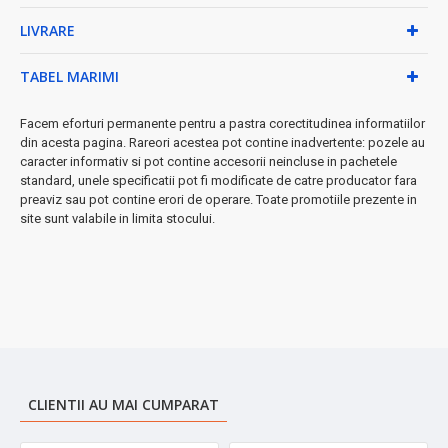
✓
Rezistentă la cuptor până la 280°C
⚡
LIVRARE
✓
Compatibilă mașina de spălat vase
pentru curățare
ușoară
TABEL MARIMI
Specificații tehnice:
Facem eforturi permanente pentru a pastra corectitudinea informatiilor
•
Diametru:
28 cm - ideal pentru 3-4 porții
din acesta pagina. Rareori acestea pot contine inadvertente: pozele au
•
Înălțime:
8 cm pentru volum generos
caracter informativ si pot contine accesorii neincluse in pachetele
•
Lungime totală:
50 cm cu manerul
standard, unele specificatii pot fi modificate de catre producator fara
•
Material:
Titan cu 7 straturi + maner oțel inoxidabil
preaviz sau pot contine erori de operare. Toate promotiile prezente in
site sunt valabile in limita stocului.
◆ Protecție împotriva ustensilelor
- poți folosi orice tip de
ustensile fără să îți faci griji pentru deteriorarea suprafeței.
➤
Perfectă pentru wok, prăjit, călire și gătit la cuptor. Investiția
ideală pentru bucătăria ta!
CLIENTII AU MAI CUMPARAT