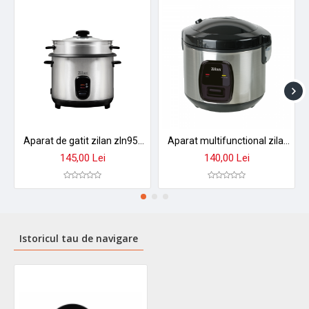
Aparat de gatit zilan zln9570 2 in 1 - orez aburi, 1,5 l, 500w, antiaderent cu functie mentinere caldura
Aparat multifunctional zilan zln2793 pentru orez si gatit la abur - 1.5l, 500w, design premium
145,00 Lei
140,00 Lei
Istoricul tau de navigare