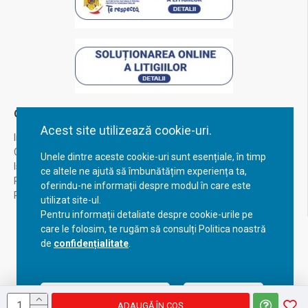
Contul Meu
Acest site utilizează cookie-uri.
Inregistrare
Contul meu
Unele dintre aceste cookie-uri sunt esențiale, în timp
Istoric comenzi
ce altele ne ajută să îmbunătățim experiența ta,
Recuperare parola
oferindu-ne informații despre modul în care este
Returnare produs
utilizat site-ul.
Pentru informații detaliate despre cookie-urile pe
care le folosim, te rugăm să consulți Politica noastră
de
confidențialitate
.
Acceptă setările curente
Configurează
ADAUGĂ ÎN COŞ