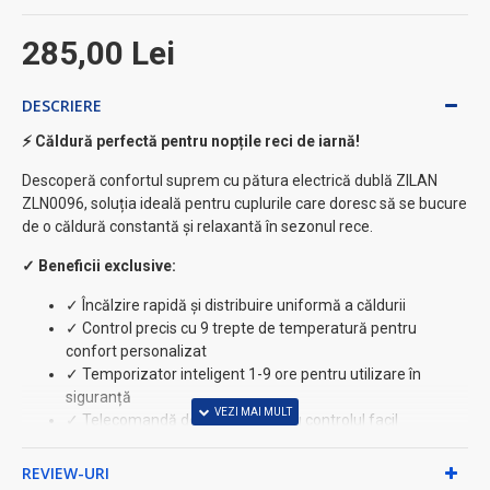
285,00 Lei
DESCRIERE
⚡ Căldură perfectă pentru nopțile reci de iarnă!
Descoperă confortul suprem cu pătura electrică dublă ZILAN
ZLN0096, soluția ideală pentru cuplurile care doresc să se bucure
de o căldură constantă și relaxantă în sezonul rece.
✓ Beneficii exclusive:
✓ Încălzire rapidă și distribuire uniformă a căldurii
✓ Control precis cu 9 trepte de temperatură pentru
confort personalizat
✓ Temporizator inteligent 1-9 ore pentru utilizare în
siguranță
✓ Telecomandă detașabilă pentru controlul facil
✓ Sistem avansat de protecție împotriva supraîncălzirii
REVIEW-URI
★ Caracteristici tehnice premium: