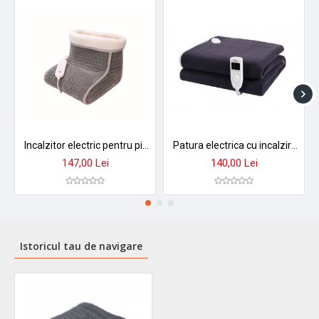
Incalzitor electric pentru picioare zilan zln6463 - 100w, 4 trepte de temperatura, captuseala din blana
Patura electrica cu incalzire zilan zln-4113 - 150x80cm, 60w, temporizator 10h, polar fleece bleumarin
147,00 Lei
140,00 Lei
Istoricul tau de navigare