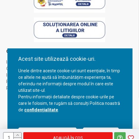
Contul Meu
Acest site utilizează cookie-uri.
Inregistrare
Contul meu
Unele dintre aceste cookie-uri sunt esențiale, în timp
Istoric comenzi
ce altele ne ajută să îmbunătățim experiența ta,
Recuperare parola
oferindu-ne informații despre modul în care este
Returnare produs
utilizat site-ul.
Pentru informații detaliate despre cookie-urile pe
care le folosim, te rugăm să consulți Politica noastră
de
confidențialitate
.
Acceptă setările curente
Configurează
ADAUGĂ ÎN COŞ