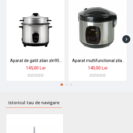
Aparat de gatit zilan zln9570 2 in 1 - orez aburi, 1,5 l, 500w, antiaderent cu functie mentinere caldura
Aparat multifunctional zilan zln2793 pentru orez si gatit la abur - 1.5l, 500w, design premium
145,00 Lei
140,00 Lei
Istoricul tau de navigare