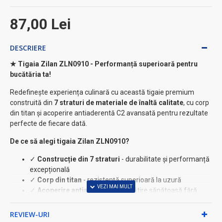
87,00 Lei
DESCRIERE
★ Tigaia Zilan ZLN0910 - Performanță superioară pentru
bucătăria ta!
Redefinește experiența culinară cu această tigaie premium
construită din
7 straturi de materiale de înaltă calitate
, cu corp
din titan și acoperire antiaderentă C2 avansată pentru rezultate
perfecte de fiecare dată.
De ce să alegi tigaia Zilan ZLN0910?
✓
Construcție din 7 straturi
- durabilitate și performanță
excepțională
✓
Corp din titan
- rezistență superioară la uzură
✓
Acoperire antiaderentă C2
- gătire sănătoasă fără
lipire
✓
Mâner din oțel inoxidabil nituit
- siguranță și
REVIEW-URI
ergonomie