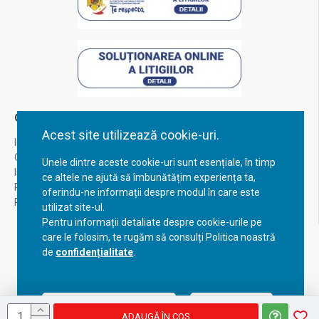
Contul Meu
Acest site utilizează cookie-uri.
Inregistrare
Contul meu
Unele dintre aceste cookie-uri sunt esențiale, în timp
Istoric comenzi
ce altele ne ajută să îmbunătățim experiența ta,
Recuperare parola
oferindu-ne informații despre modul în care este
Returnare produs
utilizat site-ul.
Pentru informații detaliate despre cookie-urile pe
care le folosim, te rugăm să consulți Politica noastră
de
confidențialitate
.
Acceptă setările curente
Configurează
ADAUGĂ ÎN COŞ