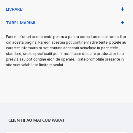
✓
Protecție anti-zgârieturi
- rezistentă la ustensile
LIVRARE
metalice
⚡ Versatilitate maximă:
TABEL MARIMI
• Compatibilă cu toate sursele de căldură:
electric, gaz,
Facem eforturi permanente pentru a pastra corectitudinea informatiilor
inducție, ceramică
din acesta pagina. Rareori acestea pot contine inadvertente: pozele au
• Rezistentă la cuptor până la
280°C
caracter informativ si pot contine accesorii neincluse in pachetele
• Compatibilă mașină de spălat vase pentru curățare
standard, unele specificatii pot fi modificate de catre producator fara
ușoară
preaviz sau pot contine erori de operare. Toate promotiile prezente in
site sunt valabile in limita stocului.
Specificații tehnice:
• Diametru: 24 cm - perfect pentru 2-3 porții
• Înălțime: 4.5 cm
• Lungime totală: 46 cm
➤ Investiție inteligentă
pentru o bucătărie modernă și eficientă.
Calitate profesională la tine acasă!
CLIENTII AU MAI CUMPARAT