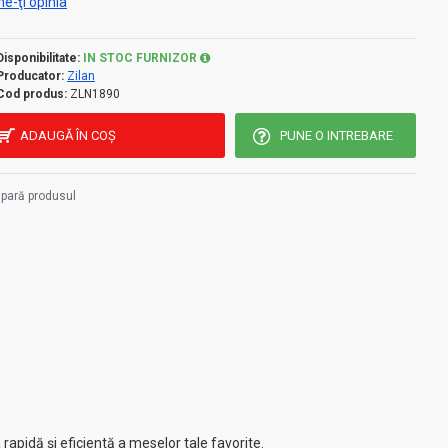
e-ţi opinia
Disponibilitate:
IN STOC FURNIZOR
Producator:
Zilan
Cod produs:
ZLN1890
ADAUGĂ ÎN COŞ
PUNE O INTREBARE
pară produsul
rapidă și eficientă a meselor tale favorite.