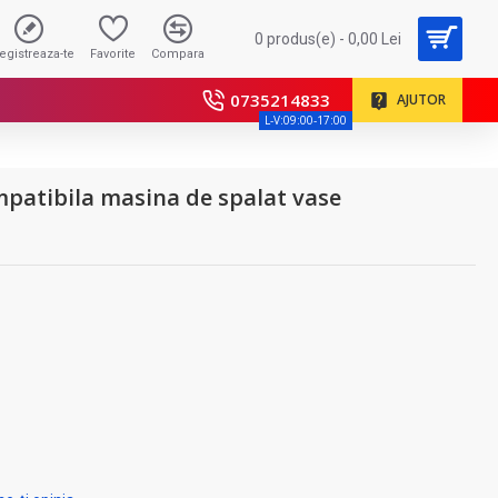
0 produs(e) - 0,00 Lei
registreaza-te
Favorite
Compara
0735214833
AJUTOR
L-V:09:00-17:00
ompatibila masina de spalat vase