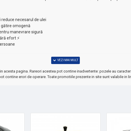
și reduce necesarul de ulei
ră gătire omogenă
pentru manevrare sigură
fără efort ⚡
persoane
in acesta pagina. Rareori acestea pot contine inadvertente: pozele au caracter 
ot contine erori de operare. Toate promotiile prezente in site sunt valabile in li
ele
zilnică!