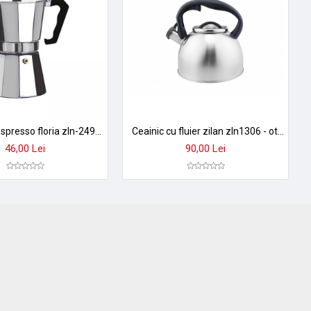
Cafetiera espresso floria zln-2492 - aluminiu, 6 cani, 300ml, argintiu - pentru aragaz
Ceainic cu fluier zilan zln1306 - otel inoxidabil 3,5l, universal gaz/ electric/ inductie
46,00 Lei
90,00 Lei