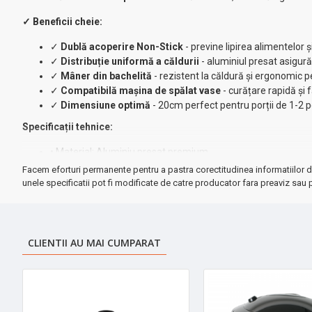
✓ Beneficii cheie:
✓
Dublă acoperire Non-Stick
- previne lipirea alimentelor 
✓
Distribuție uniformă a căldurii
- aluminiul presat asigu
✓
Mâner din bachelită
- rezistent la căldură și ergonomic 
✓
Compatibilă mașina de spălat vase
- curățare rapidă și 
✓
Dimensiune optimă
- 20cm perfect pentru porții de 1-2 
Specificații tehnice:
• Material: Aluminiu presat premium
• Diametru: 20 cm
Facem eforturi permanente pentru a pastra corectitudinea informatiilor d
• Acoperire: 2 straturi Non-Stick
unele specificatii pot fi modificate de catre producator fara preaviz sau p
• Mâner: Bachelită termorezistentă
• Întreținere: Compatibilă mașina de spălat vase
➤
Ideală pentru:
ouă, clătite, legume sote, fripturi mici și multe alt
CLIENTII AU MAI CUMPARAT
Investește în calitate și transformă experiența de gătit într-o plăcere 