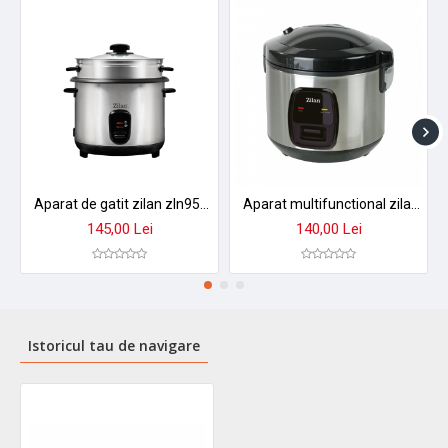
Aparat de gatit zilan zln9570 2 in 1 - orez aburi, 1,5 l, 500w, antiaderent cu functie mentinere caldura
Aparat multifunctional zilan zln2793 pentru orez si gatit la abur - 1.5l, 500w, design premium
145,00 Lei
140,00 Lei
Istoricul tau de navigare