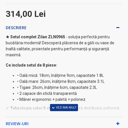
314,00 Lei
DESCRIERE
★ Setul complet Zilan ZLN0965
- soluția perfectă pentru
bucătăria modernă! Descoperă plăcerea de a găti cu vase de
înaltă calitate, proiectate pentru performanță și siguranță
maximă.
Ce include setul de 8 piese:
• Oală mică: 18cm, înălțime 9cm, capacitate 1.8L
• Oală mare: 26cm, înălțime 8cm, capacitate 3.1L
• Tigaie: 26cm, înălțime 6cm, capacitate 2.3L
• 2 capace din sticlă transparentă
• Mâner ergonomic + paletă + polonez
✓ Tehnologia celor 5 straturi
garantează distribuția uniformă
a căldurii:
REVIEW-URI
→ Ceramică premium pentru rezistență