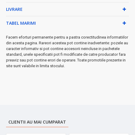
→ Miez de aluminiu pentru conductibilitate optimă
LIVRARE
→ Oțel inoxidabil pentru durabilitate
⚡ Siguranță maximă pentru familia ta:
TABEL MARIMI
✓ PFAS FREE - fără substanțe chimice nocive
✓ PFOA FREE & PFOS FREE
Facem eforturi permanente pentru a pastra corectitudinea informatiilor
✓ Fără PTFE - acoperire 100% non-toxică
din acesta pagina. Rareori acestea pot contine inadvertente: pozele au
caracter informativ si pot contine accesorii neincluse in pachetele
◆ Versatilitate completă:
standard, unele specificatii pot fi modificate de catre producator fara
preaviz sau pot contine erori de operare. Toate promotiile prezente in
✓ Compatibil cuptor până la 280°C
site sunt valabile in limita stocului.
✓ Curățare ușoară - compatibil mașina de spălat vase
✓ Potrivit pentru toate tipurile de plite
➤ Investiție inteligentă:
Calitate superioară la un preț accesibil.
Perfecte pentru prepararea tuturor tipurilor de mâncăruri, de la
aperitive delicate la fripturi savuroase.
CLIENTII AU MAI CUMPARAT