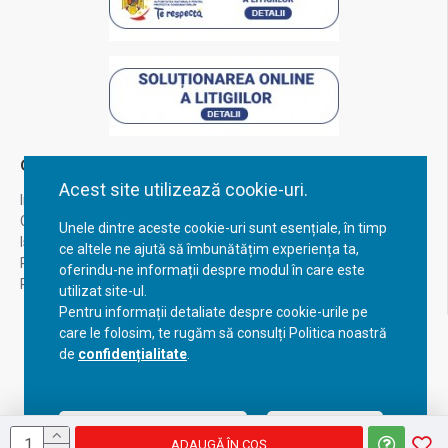
Contul Meu
Acest site utilizează cookie-uri.
Inregistrare
Contul meu
Unele dintre aceste cookie-uri sunt esențiale, în timp
Istoric comenzi
ce altele ne ajută să îmbunătățim experiența ta,
Recuperare parola
oferindu-ne informații despre modul în care este
Returnare produs
utilizat site-ul.
Pentru informații detaliate despre cookie-urile pe
care le folosim, te rugăm să consulți Politica noastră
de
confidențialitate
.
Acceptă setările curente
Configurează
ADAUGĂ ÎN COŞ