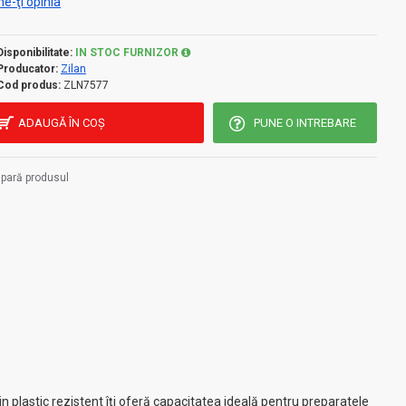
e-ţi opinia
Disponibilitate:
IN STOC FURNIZOR
Producator:
Zilan
Cod produs:
ZLN7577
ADAUGĂ ÎN COŞ
PUNE O INTREBARE
pară produsul
in plastic rezistent îți oferă capacitatea ideală pentru preparatele