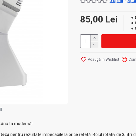
0 opinii
-
Spun
85,00 Lei
Adaugă in Wishlist
Com
I
tăria ta modernă!
iteză
pentru rezultate impecabile la orice rețetă. Bolul rotativ de
2 litri
d