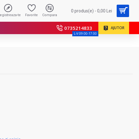
0 produs(e) - 0,00 Lei
registreaza-te
Favorite
Compara
0735214833
AJUTOR
L-V:09:00-17:00