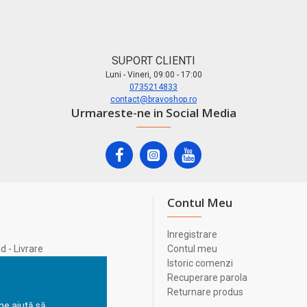
SUPORT CLIENTI
Luni - Vineri, 09:00 - 17:00
0735214833
contact@bravoshop.ro
Urmareste-ne in Social Media
Contul Meu
Inregistrare
 - Livrare
Contul meu
lata
Istoric comenzi
lui
Recuperare parola
Returnare produs
 ne ajută să