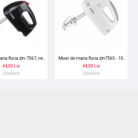
Mixer de mana floria zln-7567, negru - 150w, 7 viteze, design ergonomic + accesorii complete
Mixer de mana floria zln7565 - 100w, 7 viteze, design ergonomic, alb + accesorii incluse
44,00 Lei
44,00 Lei