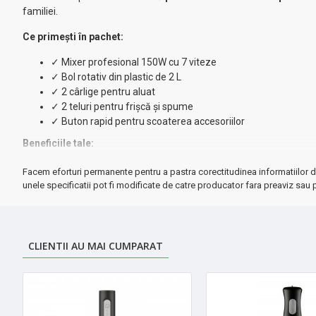
familiei.
Ce primești în pachet:
✓ Mixer profesional 150W cu 7 viteze
✓ Bol rotativ din plastic de 2 L
✓ 2 cârlige pentru aluat
✓ 2 teluri pentru frișcă și spume
✓ Buton rapid pentru scoaterea accesoriilor
Beneficiile tale:
•
Control total
– 7 trepte de viteză pentru orice tip de prep
Facem eforturi permanente pentru a pastra corectitudinea informatiilor d
•
Funcționare silențioasă
– doar 70-75 dB
unele specificatii pot fi modificate de catre producator fara preaviz sau p
•
Design ergonomic
– ușor de folosit și de curățat
•
Versatilitate maximă
– 4 accesorii pentru toate nevoile ⚡
Specificații tehnice:
CLIENTII AU MAI CUMPARAT
→ Putere: 150W
→ Alimentare: 230V / 50Hz
→ Capacitate bol: 2 litri
→ Nivel sonor: 70-75 dB