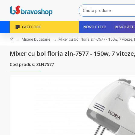
CATEGORII
NEWSLETTER
RESIGILATE
Mixere bucatarie
Mixer cu bol floria zln-7577 - 150w, 7 viteze, 
Mixer cu bol floria zln-7577 - 150w, 7 viteze,
Cod produs: ZLN7577