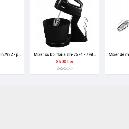
Blender vertical floria zln7982 - putere 200w, lame otel inoxidabil, design compact
Mixer cu bol floria zln-7574 - 7 viteze, 2l, 150w, include 4 accesorii
85,00 Lei