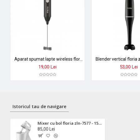
➤
Perfect pentru
: aluaturi, frișcă, spume, creme și multe altele!
Aparat spumat lapte wireless floria zln2526 - baterie 400mah, incarcare usb-c, design premium
19,00 Lei
53,00 Lei
Istoricul tau de navigare
Mixer cu bol floria zln-7577 - 150w, 7 viteze, bol 2 l + 4 accesorii incluse
85,00 Lei