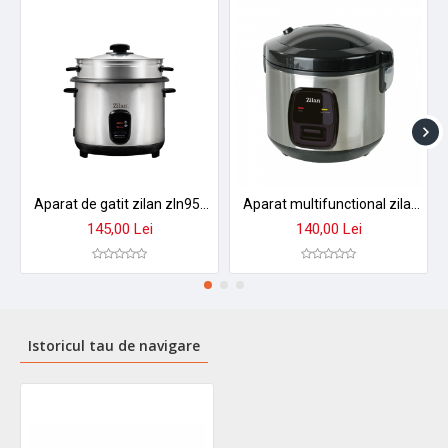
Aparat de gatit zilan zln9570 2 in 1 - orez aburi, 1,5 l, 500w, antiaderent cu functie mentinere caldura
Aparat multifunctional zilan zln2793 pentru orez si gatit la abur - 1.5l, 500w, design premium
145,00 Lei
140,00 Lei
Istoricul tau de navigare