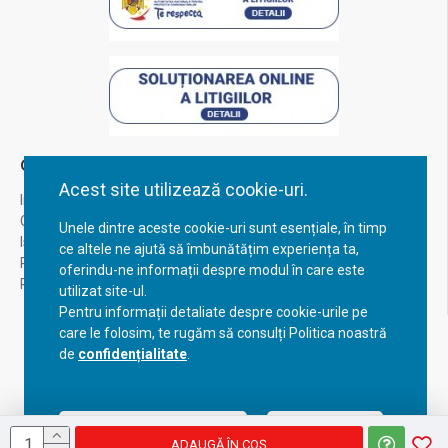
Contul Meu
Acest site utilizează cookie-uri.
Inregistrare
Contul meu
Unele dintre aceste cookie-uri sunt esențiale, în timp
Istoric comenzi
ce altele ne ajută să îmbunătățim experiența ta,
Recuperare parola
oferindu-ne informații despre modul în care este
Returnare produs
utilizat site-ul.
Pentru informații detaliate despre cookie-urile pe
care le folosim, te rugăm să consulți Politica noastră
de
confidențialitate
.
Acceptă setările curente
Configurează
ADAUGĂ ÎN COŞ