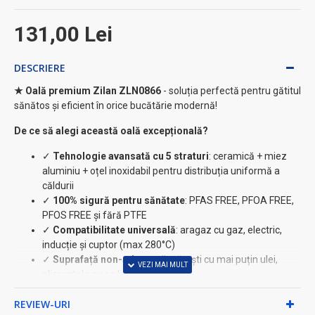
131,00 Lei
DESCRIERE
★ Oală premium Zilan ZLN0866
- soluția perfectă pentru gătitul
sănătos și eficient în orice bucătărie modernă!
De ce să alegi această oală excepțională?
✓
Tehnologie avansată cu 5 straturi
: ceramică + miez
aluminiu + oțel inoxidabil pentru distribuția uniformă a
căldurii
✓
100% sigură pentru sănătate
: PFAS FREE, PFOA FREE,
PFOS FREE și fără PTFE
✓
Compatibilitate universală
: aragaz cu gaz, electric,
inducție și cuptor (max 280°C)
✓
Suprafață non-aderентă
: gătești cu mai puțin ulei,
alimentele nu se lipesc
✓
Mânere nituite din oțel
: rezistente și sigure în utilizare
REVIEW-URI
✓
Ușor de întreținut
: compatibilă mașina de spălat vase ⚡