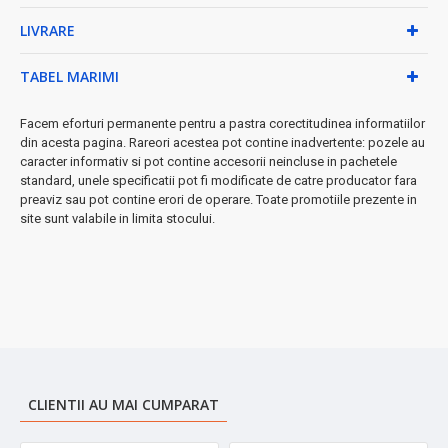
Specificații tehnice:
LIVRARE
• Diametru: 20 cm
• Înălțime: 10.5 cm
TABEL MARIMI
• Capacitate: 2.7 litri
• Material: 5 straturi premium
Facem eforturi permanente pentru a pastra corectitudinea informatiilor
• Include capac
din acesta pagina. Rareori acestea pot contine inadvertente: pozele au
caracter informativ si pot contine accesorii neincluse in pachetele
◆ Beneficii exclusive:
standard, unele specificatii pot fi modificate de catre producator fara
preaviz sau pot contine erori de operare. Toate promotiile prezente in
→ Gătire uniformă și eficientă
site sunt valabile in limita stocului.
→ Economisești energie datorită distribuției optime a
căldurii
→ Durabilitate excepțională - investiție pe termen lung
→ Design elegant care se potrivește în orice bucătărie
➤
Perfect pentru prepararea supelor, sosurilor, tocănițelor și
multe altele!
CLIENTII AU MAI CUMPARAT