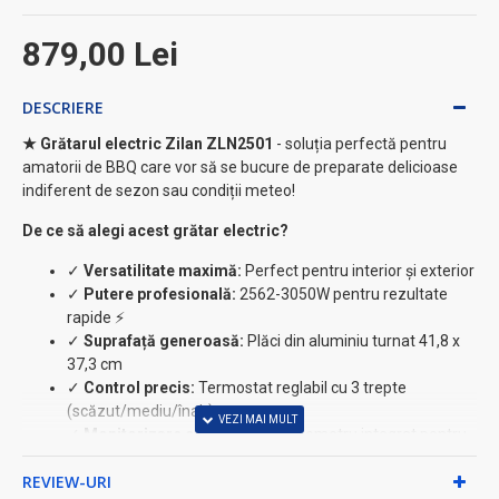
879,00 Lei
DESCRIERE
★ Grătarul electric Zilan ZLN2501
- soluția perfectă pentru
amatorii de BBQ care vor să se bucure de preparate delicioase
indiferent de sezon sau condiții meteo!
De ce să alegi acest grătar electric?
✓
Versatilitate maximă:
Perfect pentru interior și exterior
✓
Putere profesională:
2562-3050W pentru rezultate
rapide ⚡
✓
Suprafață generoasă:
Plăci din aluminiu turnat 41,8 x
37,3 cm
✓
Control precis:
Termostat reglabil cu 3 trepte
(scăzut/mediu/înalt)
✓
Monitorizare constantă:
Termometru integrat pentru
preparare optimă
REVIEW-URI
✓
Siguranță garantată:
Protecție împotriva supraîncălzirii