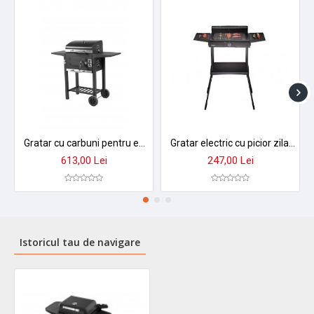
Gratar cu carbuni pentru exterior zilan zln3584, termometru incorporat, tava de crabuni reglabila, colector cenusa detasabil, mobilitate pe roti
Gratar electric cu picior zilan zln-3789, 2400w, termostat reglabil, suprafata 41x26cm
613,00 Lei
247,00 Lei
Istoricul tau de navigare