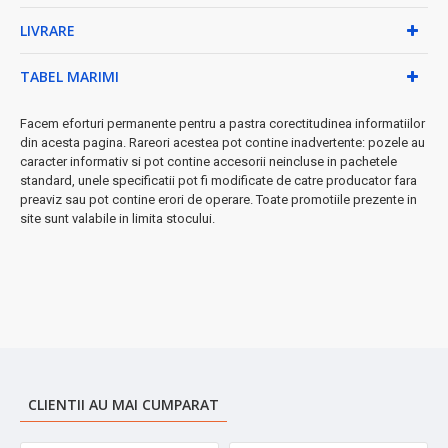
Caracteristici premium:
LIVRARE
• Capac cu balamă și protecție împotriva vântului
• Picioare din oțel inoxidabil pentru stabilitate
TABEL MARIMI
• Două aripi de suport pentru spațiu de depozitare
suplimentar
Facem eforturi permanente pentru a pastra corectitudinea informatiilor
• Cutie de colectare a uleiului pentru igienă maximă
din acesta pagina. Rareori acestea pot contine inadvertente: pozele au
• Design ergonomic și materiale de calitate superioară
caracter informativ si pot contine accesorii neincluse in pachetele
standard, unele specificatii pot fi modificate de catre producator fara
◆ Beneficii exclusive:
preaviz sau pot contine erori de operare. Toate promotiile prezente in
site sunt valabile in limita stocului.
➤
Ușor de folosit:
Pornire rapidă și control intuitiv
➤
Întreținere simplă:
Curățare facilă datorită materialelor
speciale
➤
Durabilitate:
Construcție robustă pentru utilizare intensă
Transformă-ți experiența culinară cu acest grătar electric
profesional - perfect pentru reuniuni de familie, petreceri în grădină
sau preparate rapide în bucătărie!
CLIENTII AU MAI CUMPARAT