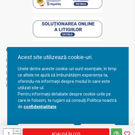
Contul Meu
Acest site utilizează cookie-uri.
Inregistrare
Contul meu
Unele dintre aceste cookie-uri sunt esențiale, în timp
Istoric comenzi
ce altele ne ajută să îmbunătățim experiența ta,
Recuperare parola
oferindu-ne informații despre modul în care este
Returnare produs
utilizat site-ul.
Pentru informații detaliate despre cookie-urile pe
care le folosim, te rugăm să consulți Politica noastră
de
confidențialitate
.
Acceptă setările curente
Configurează
ADAUGĂ ÎN COŞ