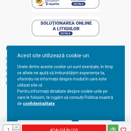
Contul Meu
Acest site utilizează cookie-uri.
Inregistrare
Contul meu
Unele dintre aceste cookie-uri sunt esențiale, în timp
Istoric comenzi
ce altele ne ajută să îmbunătățim experiența ta,
Recuperare parola
oferindu-ne informații despre modul în care este
Returnare produs
utilizat site-ul.
Pentru informații detaliate despre cookie-urile pe
care le folosim, te rugăm să consulți Politica noastră
de
confidențialitate
.
Acceptă setările curente
Configurează
ADAUGĂ ÎN COŞ