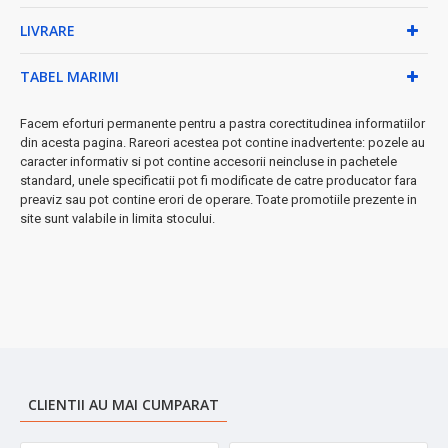
timpul gătitului
LIVRARE
★ Perfect pentru:
carne, kebab, cârnați, legume, pește și multe
altele
TABEL MARIMI
Specificații tehnice:
Facem eforturi permanente pentru a pastra corectitudinea informatiilor
• Înălțime: 37 cm
din acesta pagina. Rareori acestea pot contine inadvertente: pozele au
• Diametru: 17 cm
caracter informativ si pot contine accesorii neincluse in pachetele
• Lungime frigărui: 27 cm
standard, unele specificatii pot fi modificate de catre producator fara
• Culoare: argintiu elegant
preaviz sau pot contine erori de operare. Toate promotiile prezente in
site sunt valabile in limita stocului.
★ Avantaje exclusive:
➤ Ușor de folosit - ideal pentru începători și experți
➤ Curățare simplă - economisește timp prețios
➤ Design compact - se potrivește în orice bucătărie
➤ Gătire sănătoasă - fără uleiuri în exces
CLIENTII AU MAI CUMPARAT