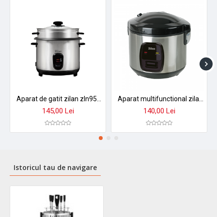
Aparat de gatit zilan zln9570 2 in 1 - orez aburi, 1,5 l, 500w, antiaderent cu functie mentinere caldura
Aparat multifunctional zilan zln2793 pentru orez si gatit la abur - 1.5l, 500w, design premium
145,00 Lei
140,00 Lei
Istoricul tau de navigare