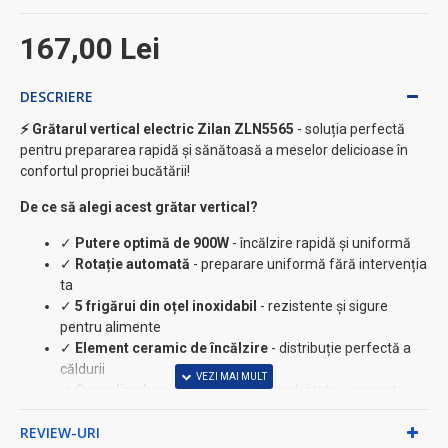
167,00 Lei
DESCRIERE
⚡ Grătarul vertical electric Zilan ZLN5565
- soluția perfectă
pentru prepararea rapidă și sănătoasă a meselor delicioase în
confortul propriei bucătării!
De ce să alegi acest grătar vertical?
✓
Putere optimă de 900W
- încălzire rapidă și uniformă
✓
Rotație automată
- preparare uniformă fără intervenția
ta
✓
5 frigărui din oțel inoxidabil
- rezistente și sigure
pentru alimente
✓
Element ceramic de încălzire
- distribuție perfectă a
căldurii
✓
Corp din aluminiu premium
- durabilitate și aspect
elegant
REVIEW-URI
✓
5 cupe metalice pentru picurare
- menține curățenia în