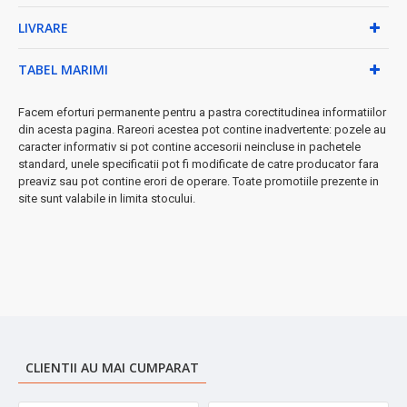
este montat corect
LIVRARE
★ Beneficii exclusive:
TABEL MARIMI
• Design mic și compact - ideal pentru călătorii, birou sau
sală
Facem eforturi permanente pentru a pastra corectitudinea informatiilor
• Indicator luminos pentru status baterie și funcționare
din acesta pagina. Rareori acestea pot contine inadvertente: pozele au
• Material plastic de calitate superioară, rezistent
caracter informativ si pot contine accesorii neincluse in pachetele
• Buton On/Off simplu și intuitiv
standard, unele specificatii pot fi modificate de catre producator fara
• Cablu USB inclus în pachet
preaviz sau pot contine erori de operare. Toate promotiile prezente in
site sunt valabile in limita stocului.
Perfect pentru:
smoothie-uri cu fructe, shake-uri proteice,
băuturi detox, supe cremă și mult mai multe!
➤
Investește în sănătatea ta cu cea mai convenabilă soluție
pentru băuturi fresh la orice oră!
CLIENTII AU MAI CUMPARAT