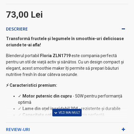
73,00 Lei
DESCRIERE
Transformă fructele și legumele în smoothie-uri delicioase
oriunde te-ai afla!
Blenderul portabil
Floria ZLN1719
este compania perfectă
pentru un stil de viață activ și sănătos. Cu un design compact și
elegant, acest smoothie maker îți permite să prepari băuturi
nutritive fresh în doar câteva secunde.
⚡ Caracteristici premium:
✓
Motor puternic din cupru
- 50W pentru performanță
optimă
✓
Lame din oțel inoxidabil 304
- rezistente și durabile
✓
Capacitate optimă
- 300ml, porția perfectă
✓
Reîncărcabil USB-C
- tehnologie modernă
✓
Autonomie extinsă
- 10 utilizări de 40 secunde
REVIEW-URI
✓
Sistem de siguranță
- nu pornește dacă recipientul nu