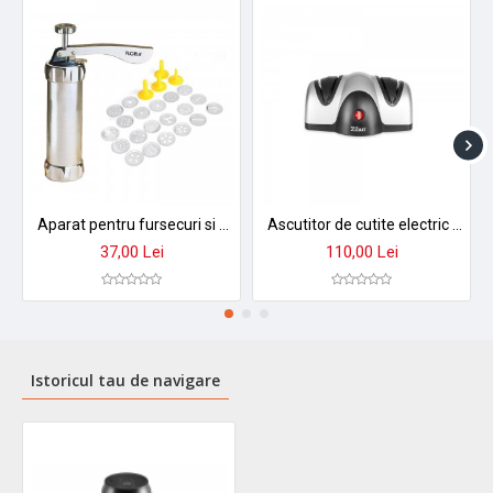
Aparat pentru fursecuri si biscuiti floria zln-2652 - set complet cu 20 forme si 4 palnii ornare
Ascutitor de cutite electric zilan zln2168 gri, cu doua nivele de ascutire, 40w, usor de curatat, ZLN-2168
37,00 Lei
110,00 Lei
Istoricul tau de navigare