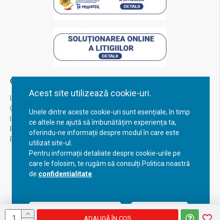
Contul Meu
Acest site utilizează cookie-uri.
Inregistrare
Contul meu
Unele dintre aceste cookie-uri sunt esențiale, în timp
Istoric comenzi
ce altele ne ajută să îmbunătățim experiența ta,
Recuperare parola
oferindu-ne informații despre modul în care este
Returnare produs
utilizat site-ul.
Pentru informații detaliate despre cookie-urile pe
care le folosim, te rugăm să consulți Politica noastră
de
confidențialitate
.
Acceptă setările curente
Configurează
ADAUGĂ ÎN COŞ