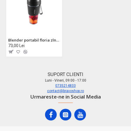
Blender portabil floria zln1719, reincarcabil usb-c - 300ml, lame inox, motor cupru 50w
73,00 Lei
SUPORT CLIENTI
Luni - Vineri, 09:00 - 17:00
0735214833
contact@bravoshop.ro
Urmareste-ne in Social Media