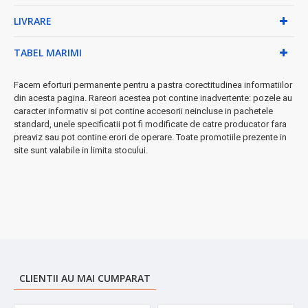
✓
Mânere robuste:
din inox cu fixare prin nituri pentru
LIVRARE
siguranță maximă
✓
Gradații interioare
pentru măsurare precisă a
TABEL MARIMI
ingredientelor
✓
Rezistență superioară:
anti-zgârieturi, ușor de curățat
Facem eforturi permanente pentru a pastra corectitudinea informatiilor
✓
Compatibilă mașina de spălat vase
pentru întreținere
din acesta pagina. Rareori acestea pot contine inadvertente: pozele au
simplă
caracter informativ si pot contine accesorii neincluse in pachetele
⚡ Performanță garantată:
Materialele premium și tehnologia
standard, unele specificatii pot fi modificate de catre producator fara
TriPly asigură gătit uniform și rezultate profesionale de fiecare
preaviz sau pot contine erori de operare. Toate promotiile prezente in
dată.
site sunt valabile in limita stocului.
➤
Investiție pe termen lung
pentru bucătăria ta - durabilitate
excepțională și versatilitate maximă!
CLIENTII AU MAI CUMPARAT