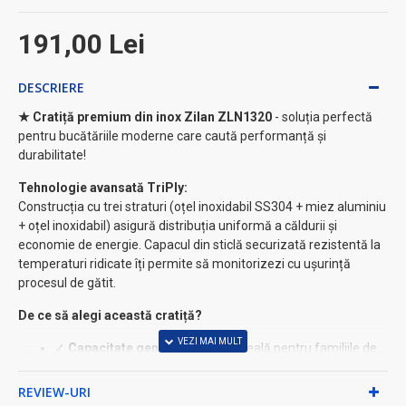
191,00 Lei
DESCRIERE
★ Cratiță premium din inox Zilan ZLN1320
- soluția perfectă
pentru bucătăriile moderne care caută performanță și
durabilitate!
Tehnologie avansată TriPly:
Construcția cu trei straturi (oțel inoxidabil SS304 + miez aluminiu
+ oțel inoxidabil) asigură distribuția uniformă a căldurii și
economie de energie. Capacul din sticlă securizată rezistentă la
temperaturi ridicate îți permite să monitorizezi cu ușurință
procesul de gătit.
De ce să alegi această cratiță?
✓
Capacitate generoasă:
4,5L, ideală pentru familiile de
4-6 persoane
✓
Universalitate completă:
compatibilă gaz, inducție și
REVIEW-URI
electric