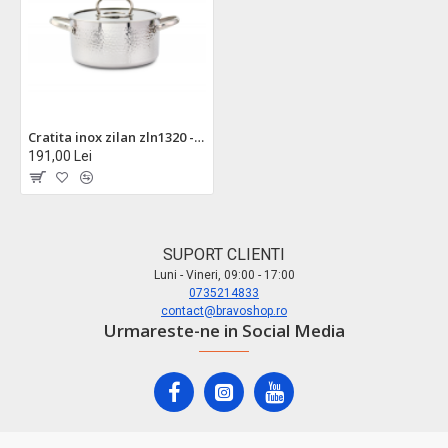
Cratita inox zilan zln1320 - 4,5l, 24cm, tehnologie triply, compatibila inductie/ gaz/ electric
191,00 Lei
SUPORT CLIENTI
Luni - Vineri, 09:00 - 17:00
0735214833
contact@bravoshop.ro
Urmareste-ne in Social Media