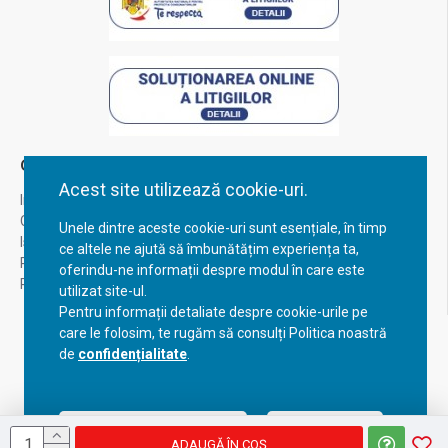
Contul Meu
Acest site utilizează cookie-uri.
Inregistrare
Contul meu
Unele dintre aceste cookie-uri sunt esențiale, în timp
Istoric comenzi
ce altele ne ajută să îmbunătățim experiența ta,
Recuperare parola
oferindu-ne informații despre modul în care este
Returnare produs
utilizat site-ul.
Pentru informații detaliate despre cookie-urile pe
care le folosim, te rugăm să consulți Politica noastră
de
confidențialitate
.
Acceptă setările curente
Configurează
ADAUGĂ ÎN COŞ