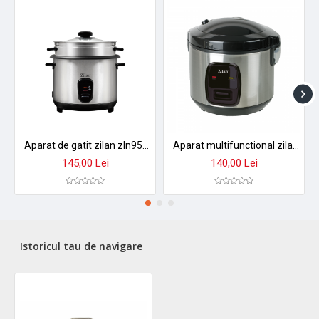
Aparat de gatit zilan zln9570 2 in 1 - orez aburi, 1,5 l, 500w, antiaderent cu functie mentinere caldura
Aparat multifunctional zilan zln2793 pentru orez si gatit la abur - 1.5l, 500w, design premium
145,00 Lei
140,00 Lei
Istoricul tau de navigare