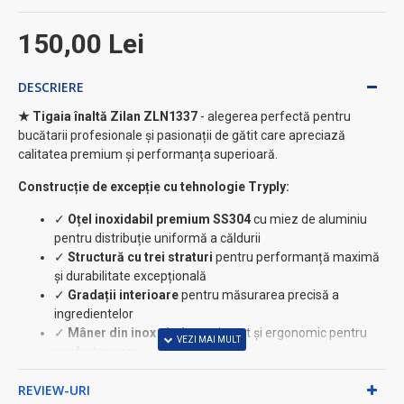
150,00 Lei
DESCRIERE
★ Tigaia înaltă Zilan ZLN1337
- alegerea perfectă pentru
bucătarii profesionale și pasionații de gătit care apreciază
calitatea premium și performanța superioară.
Construcție de excepție cu tehnologie Tryply:
✓
Oțel inoxidabil premium SS304
cu miez de aluminiu
pentru distribuție uniformă a căldurii
✓
Structură cu trei straturi
pentru performanță maximă
și durabilitate excepțională
✓
Gradații interioare
pentru măsurarea precisă a
ingredientelor
✓
Mâner din inox nituit
- rezistent și ergonomic pentru
confort maxim
Beneficii care fac diferența:
REVIEW-URI