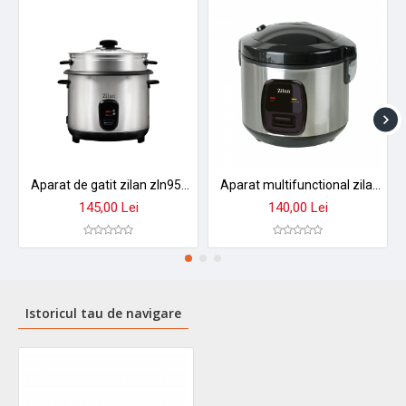
Aparat de gatit zilan zln9570 2 in 1 - orez aburi, 1,5 l, 500w, antiaderent cu functie mentinere caldura
Aparat multifunctional zilan zln2793 pentru orez si gatit la abur - 1.5l, 500w, design premium
145,00 Lei
140,00 Lei
Istoricul tau de navigare