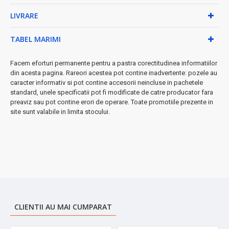
✓
Rezistentă la zgârieturi
- aspectul impecabil se
LIVRARE
păstrează în timp
✓
Ușor de curățat
- compatibilă mașina de spălat vase
✓
Versatilitate completă
- funcționează pe gaz, electric
TABEL MARIMI
și inducție ⚡
✓
Capacitate optimă 1,5L
- perfectă pentru familii de 2-4
Facem eforturi permanente pentru a pastra corectitudinea informatiilor
persoane
din acesta pagina. Rareori acestea pot contine inadvertente: pozele au
caracter informativ si pot contine accesorii neincluse in pachetele
Specificații tehnice:
standard, unele specificatii pot fi modificate de catre producator fara
preaviz sau pot contine erori de operare. Toate promotiile prezente in
• Diametru: 24 cm
site sunt valabile in limita stocului.
• Material: Oțel inoxidabil SS304 cu miez aluminiu
• Capacitate: 1,5 litri
• Tehnologie: Tryply (3 straturi)
➤
Investiție pe termen lung
în calitatea și plăcerea de a găti.
Materialele premium și tehnologia avansată garantează
performanțe constante pentru ani de zile.
CLIENTII AU MAI CUMPARAT