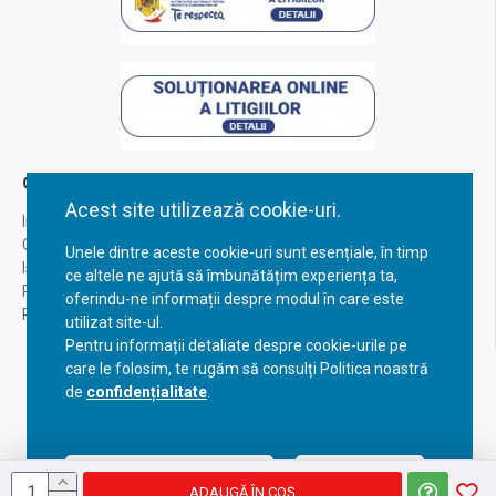
Contul Meu
Acest site utilizează cookie-uri.
Inregistrare
Contul meu
Unele dintre aceste cookie-uri sunt esențiale, în timp
Istoric comenzi
ce altele ne ajută să îmbunătățim experiența ta,
Recuperare parola
oferindu-ne informații despre modul în care este
Returnare produs
utilizat site-ul.
Pentru informații detaliate despre cookie-urile pe
care le folosim, te rugăm să consulți Politica noastră
de
confidențialitate
.
Acceptă setările curente
Configurează
ADAUGĂ ÎN COŞ