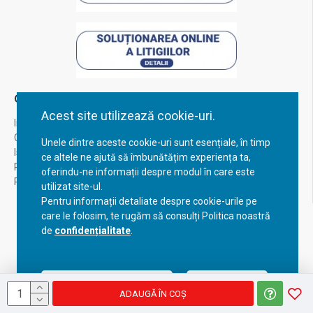
Contul Meu
Acest site utilizează cookie-uri.
Inregistrare
Contul meu
Unele dintre aceste cookie-uri sunt esențiale, în timp
Istoric comenzi
ce altele ne ajută să îmbunătățim experiența ta,
Recuperare parola
oferindu-ne informații despre modul în care este
Returnare produs
utilizat site-ul.
Pentru informații detaliate despre cookie-urile pe
care le folosim, te rugăm să consulți Politica noastră
de
confidențialitate
.
Acceptă setările curente
Configurează
ADAUGĂ ÎN COŞ
Copyright © 2023, BravoShop, toate drepturile rezervate!