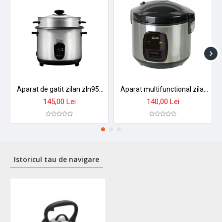
Aparat de gatit zilan zln9570 2 in 1 - orez aburi, 1,5 l, 500w, antiaderent cu functie mentinere caldura
Aparat multifunctional zilan zln2793 pentru orez si gatit la abur - 1.5l, 500w, design premium
145,00 Lei
140,00 Lei
Istoricul tau de navigare