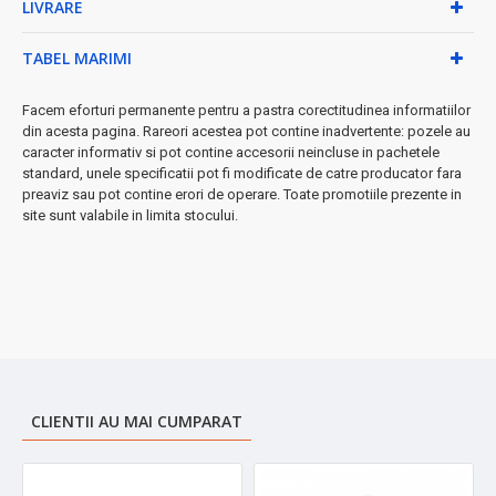
LIVRARE
deschis
Caracteristici tehnice:
TABEL MARIMI
• Material: Oțel inoxidabil de înaltă calitate
Facem eforturi permanente pentru a pastra corectitudinea informatiilor
• Culoare: Negru elegant
din acesta pagina. Rareori acestea pot contine inadvertente: pozele au
• Capacitate: 3 litri
caracter informativ si pot contine accesorii neincluse in pachetele
• Compatibil: Toate tipurile de plite
standard, unele specificatii pot fi modificate de catre producator fara
• Întreținere: Ușor de curățat
preaviz sau pot contine erori de operare. Toate promotiile prezente in
site sunt valabile in limita stocului.
★ De ce să alegi Zilan ZLN1283?
Materialele premium garantează durabilitatea și rezistența în
timp, iar designul practic face din fiecare utilizare o experiență
plăcută. Baza largă optimizează transferul de căldură, reducând
timpul de așteptare.
➤
Investește în calitate
- un ceainic care te va servi ani de zile cu
rezultate impecabile!
CLIENTII AU MAI CUMPARAT