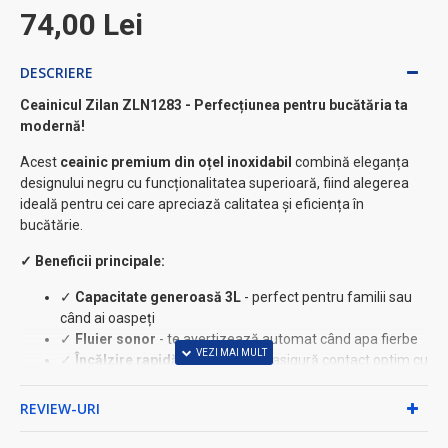
74,00 Lei
DESCRIERE
Ceainicul Zilan ZLN1283 - Perfecțiunea pentru bucătăria ta
modernă!
Acest
ceainic premium din oțel inoxidabil
combină eleganța
designului negru cu funcționalitatea superioară, fiind alegerea
ideală pentru cei care apreciază calitatea și eficiența în
bucătărie.
✓ Beneficii principale:
✓
Capacitate generoasă 3L
- perfect pentru familii sau
când ai oaspeți
✓
Fluier sonor
- te avertizează automat când apa fierbe
✓
Încălzire rapidă ⚡
- baza largă asigură contact optim cu
sursa de căldură
✓
Compatibilitate universală
- funcționează pe gaz,
REVIEW-URI
electric și inductie
✓
Design ergonomic
- mâner confortabil și capac ușor de