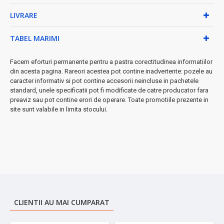
încărcare
LIVRARE
✓
Încărcare rapidă:
doar 90 de minute pentru baterie
completă
✓
Display LED digital
- monitorizare precisă nivel baterie
TABEL MARIMI
✓
Lame din otel inoxidabil
- durabilitate și tăiere perfectă
✓ 8 dimensiuni de tăiere profesionale
Facem eforturi permanente pentru a pastra corectitudinea informatiilor
din acesta pagina. Rareori acestea pot contine inadvertente: pozele au
✓ Mărimi de ras
:
1/ 3/ 5/ 7 mm pentru rezultate precise și
caracter informativ si pot contine accesorii neincluse in pachetele
personalizate
standard, unele specificatii pot fi modificate de catre producator fara
preaviz sau pot contine erori de operare. Toate promotiile prezente in
◆ Caracteristici premium:
site sunt valabile in limita stocului.
•
Capete rezistente la apă
- ușor de curățat și întreținut
•
Încărcare USB Type-C
- compatibilitate universală
•
Utilizare cu fir sau fără fir
- flexibilitate maximă
•
Design ergonomic
- manevrare confortabilă
✓ Pachet complet inclus:
• Suport elegant pentru depozitare
CLIENTII AU MAI CUMPARAT
• Perie profesională pentru curățare
• Sac de transport pentru călătorii
• Cablu USB Type-C