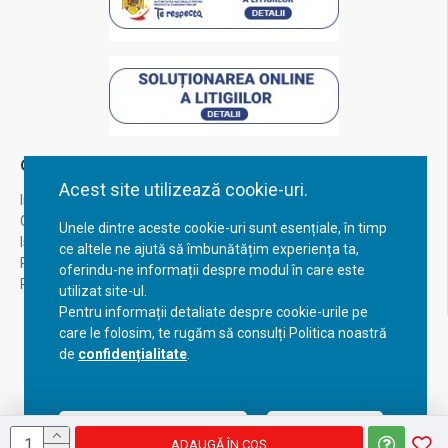
Contul Meu
Acest site utilizează cookie-uri.
Inregistrare
Contul meu
Unele dintre aceste cookie-uri sunt esențiale, în timp
Istoric comenzi
ce altele ne ajută să îmbunătățim experiența ta,
Recuperare parola
oferindu-ne informații despre modul în care este
Returnare produs
utilizat site-ul.
Pentru informații detaliate despre cookie-urile pe
care le folosim, te rugăm să consulți Politica noastră
de
confidențialitate
.
Acceptă setările curente
Configurează
ADAUGĂ ÎN COŞ