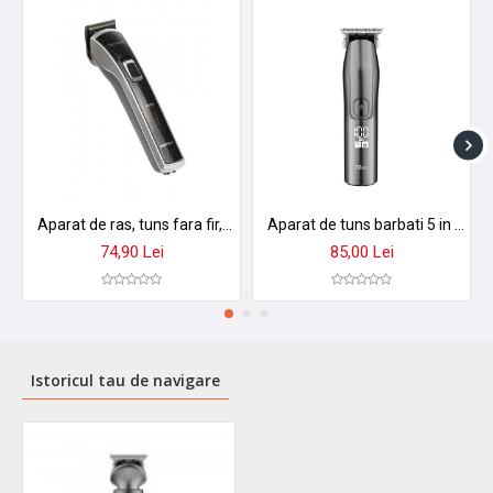
★ Ideal pentru:
saloane profesionale, utilizare acasă, călătorii de
afaceri
➤
Investiție inteligentă
în îngrijirea ta personală - un singur
aparat pentru toate nevoile!
Aparat de ras, tuns fara fir, rezistent la apa, Pritech - PR1723
Aparat de tuns barbati 5 in 1 zilan zln8641, reincarcabil usb, trimmer electric rezistent la apa ipx7, 4 dimensiuni de taiere
74,90 Lei
85,00 Lei
Istoricul tau de navigare