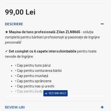
99,00 Lei
DESCRIERE
★ Mașina de tuns profesională Zilan ZLN8665
- soluția
completă pentru bărbieri profesioniști și pasionații de îngrijire
personală!
✓ Set complet cu 6 capete interschimbabile
pentru toate
nevoile de îngrijire:
• Cap pentru tuns părul
• Cap pentru conturarea bărbii
• Cap pentru mustață
• Cap pentru sprâncene
• Cap pentru nas și urechi
• Cap pentru body grooming
⚡ Performanță și autonomie exceptionale:
REVIEW-URI
✓
Autonomie extinsă:
140-170 minute cu o singură