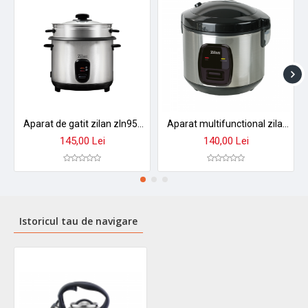
Aparat de gatit zilan zln9570 2 in 1 - orez aburi, 1,5 l, 500w, antiaderent cu functie mentinere caldura
Aparat multifunctional zilan zln2793 pentru orez si gatit la abur - 1.5l, 500w, design premium
145,00 Lei
140,00 Lei
Istoricul tau de navigare