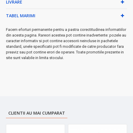
LIVRARE
★ Beneficii garantate:
TABEL MARIMI
✓ Material rezistent la coroziune și uzură
✓ Design ergonomic pentru manevrare confortabilă
Facem eforturi permanente pentru a pastra corectitudinea informatiilor
✓ Curățare simplă și rapidă
din acesta pagina. Rareori acestea pot contine inadvertente: pozele au
✓ Marcaj vizibil pentru capacitatea maximă
caracter informativ si pot contine accesorii neincluse in pachetele
✓ Încălzire rapidă datorită materialelor premium
standard, unele specificatii pot fi modificate de catre producator fara
preaviz sau pot contine erori de operare. Toate promotiile prezente in
Ideal pentru prepararea ceaiului, cafelei sau a oricărei băuturi
site sunt valabile in limita stocului.
calde.
Designul elegant și materialele de calitate superioară fac
din acest ceainic o alegere
★ premium
pentru bucătăria ta.
➤
Investește în calitate și durabilitate!
CLIENTII AU MAI CUMPARAT