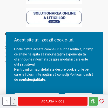
Contul Meu
Acest site utilizează cookie-uri.
Inregistrare
Contul meu
Unele dintre aceste cookie-uri sunt esențiale, în timp
Istoric comenzi
ce altele ne ajută să îmbunătățim experiența ta,
Recuperare parola
oferindu-ne informații despre modul în care este
Returnare produs
utilizat site-ul.
Pentru informații detaliate despre cookie-urile pe
care le folosim, te rugăm să consulți Politica noastră
de
confidențialitate
.
Acceptă setările curente
Configurează
ADAUGĂ ÎN COŞ
Copyright © 2023, BravoShop, toate drepturile rezervate!