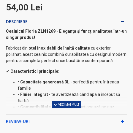
54,00 Lei
DESCRIERE
Ceainicul Floria ZLN1269 - Eleganța și funcționalitatea într-un
singur produs!
Fabricat din
oțel inoxidabil de înaltă calitate
cu exterior
polishat, acest ceainic combină durabilitatea cu designul modern
pentru a completa perfect orice bucătărie contemporană.
✓ Caracteristici principale:
•
Capacitate generoasă 3L
- perfectă pentru întreaga
familie
•
Fluier integrat
- te avertizează când apa a început să
fiarbă
•
Compatibilitate universală
- funcționează pe gaz,
electric și inductie
•
Baza extinsă
- asigură încălzire rapidă și uniformă ⚡
REVIEW-URI
•
Capac ergonomic
- deschidere ușoară pentru turnarea
sigură