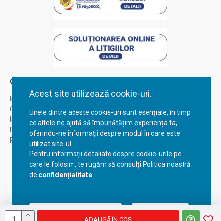
Contul Meu
Acest site utilizează cookie-uri.
Inregistrare
Contul meu
Unele dintre aceste cookie-uri sunt esențiale, în timp
Istoric comenzi
ce altele ne ajută să îmbunătățim experiența ta,
Recuperare parola
oferindu-ne informații despre modul în care este
Returnare produs
utilizat site-ul.
Pentru informații detaliate despre cookie-urile pe
care le folosim, te rugăm să consulți Politica noastră
de
confidențialitate
.
Acceptă setările curente
Configurează
ADAUGĂ ÎN COŞ