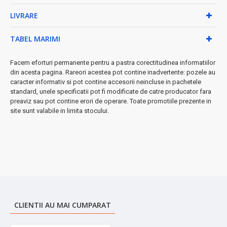
• Dispozitiv ODS - protecție automată la deficit de oxigen
LIVRARE
• Siguranță la stingerea flăcării
• Protecție împotriva supraîncălzirii
TABEL MARIMI
Beneficii practice:
Facem eforturi permanente pentru a pastra corectitudinea informatiilor
→ Spațiu interior pentru butelii 5kg și 11kg
din acesta pagina. Rareori acestea pot contine inadvertente: pozele au
→ Furtun de 1m inclus în pachet
caracter informativ si pot contine accesorii neincluse in pachetele
→ Consum economic de combustibil
standard, unele specificatii pot fi modificate de catre producator fara
preaviz sau pot contine erori de operare. Toate promotiile prezente in
◆ Perfect pentru case, cabane, ateliere sau spații comerciale
site sunt valabile in limita stocului.
CLIENTII AU MAI CUMPARAT