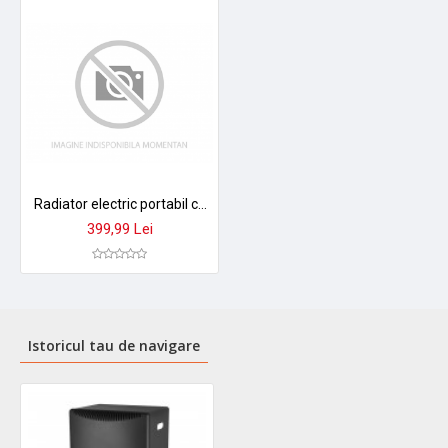
Radiator electric portabil cu ulei 13 elementi 2500W Well; Cod EAN: 5948636038514
399,99 Lei
Istoricul tau de navigare