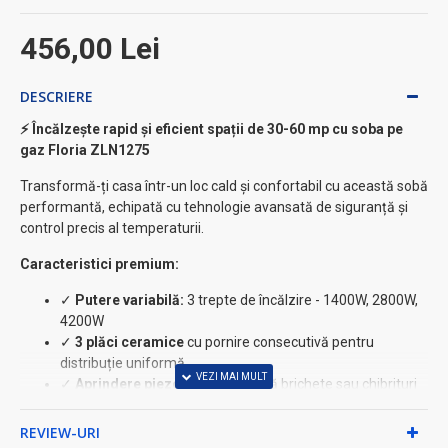
456,00 Lei
DESCRIERE
⚡ Încălzește rapid și eficient spații de 30-60 mp cu soba pe
gaz Floria ZLN1275
Transformă-ți casa într-un loc cald și confortabil cu această sobă
performantă, echipată cu tehnologie avansată de siguranță și
control precis al temperaturii.
Caracteristici premium:
✓
Putere variabilă:
3 trepte de încălzire - 1400W, 2800W,
4200W
✓
3 plăci ceramice
cu pornire consecutivă pentru
distribuție uniformă
✓
Aprindere piezoelectrică
- fără brichete sau chibrituri
✓
Mobilitate completă
cu roți pentru deplasare ușoară
REVIEW-URI
★ Siguranță maximă garantată: