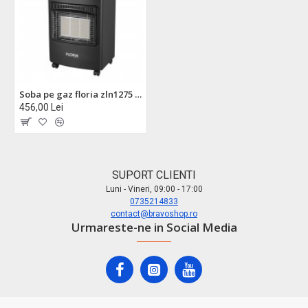
Soba pe gaz floria zln1275 - 4200w, 3 trepte putere, incalzire 30-60mp, furtun inclus
456,00 Lei
SUPORT CLIENTI
Luni - Vineri, 09:00 - 17:00
0735214833
contact@bravoshop.ro
Urmareste-ne in Social Media