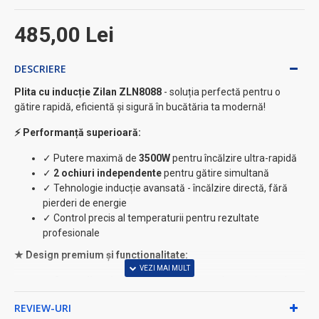
485,00 Lei
DESCRIERE
Plita cu inducție Zilan ZLN8088
- soluția perfectă pentru o
gătire rapidă, eficientă și sigură în bucătăria ta modernă!
⚡ Performanță superioară:
✓ Putere maximă de
3500W
pentru încălzire ultra-rapidă
✓
2 ochiuri independente
pentru gătire simultană
✓ Tehnologie inducție avansată - încălzire directă, fără
pierderi de energie
✓ Control precis al temperaturii pentru rezultate
profesionale
★ Design premium și funcționalitate:
✓
Geam din cristal negru
- elegant, rezistent și ușor de
curățat
REVIEW-URI
✓ Suprafață netedă, fără canturi - curățare simplă în