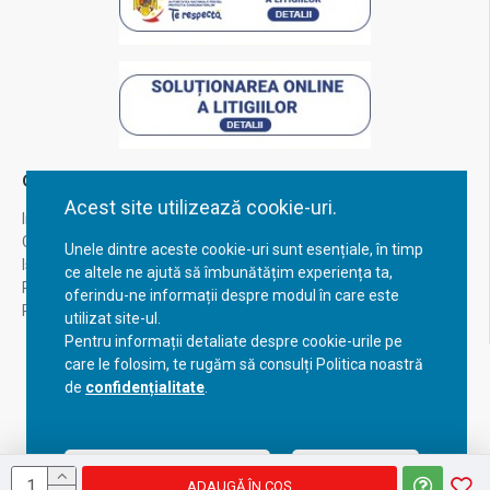
Contul Meu
Acest site utilizează cookie-uri.
Inregistrare
Contul meu
Unele dintre aceste cookie-uri sunt esențiale, în timp
Istoric comenzi
ce altele ne ajută să îmbunătățim experiența ta,
Recuperare parola
oferindu-ne informații despre modul în care este
Returnare produs
utilizat site-ul.
Pentru informații detaliate despre cookie-urile pe
care le folosim, te rugăm să consulți Politica noastră
de
confidențialitate
.
Acceptă setările curente
Configurează
ADAUGĂ ÎN COŞ