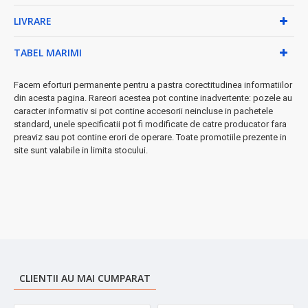
câteva secunde
LIVRARE
✓ Design ultra-slim care se integrează perfect în orice
bucătărie
✓ Panoul de control intuitiv cu display digital
TABEL MARIMI
De ce să alegi plita Zilan ZLN8088?
Facem eforturi permanente pentru a pastra corectitudinea informatiilor
•
Eficiență energetică
- consumă cu 50% mai puțin decât
din acesta pagina. Rareori acestea pot contine inadvertente: pozele au
plitele clasice
caracter informativ si pot contine accesorii neincluse in pachetele
standard, unele specificatii pot fi modificate de catre producator fara
•
Siguranță maximă
- nu se încălzește suprafața, risc zero
preaviz sau pot contine erori de operare. Toate promotiile prezente in
de arsuri
site sunt valabile in limita stocului.
•
Gătire rapidă
- apa fierbe în mai puțin de 2 minute ⚡
•
Compatibilă
cu toate vasele cu fund magnetic
★ Avantaje exclusive:
instalare simplă, funcționare silențioasă,
protecție la supraîncălzire și oprire automată pentru siguranță
maximă.
➤
Transformă-ți bucătăria într-un spațiu profesional
cu
această plită cu inducție de ultimă generație!
CLIENTII AU MAI CUMPARAT