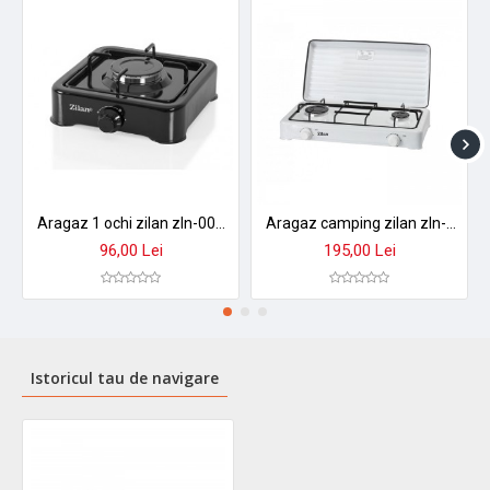
Aragaz 1 ochi zilan zln-0018, negru alimentare gpl butelie,
Aragaz camping zilan zln-0025, 2 arzatoare, gpl butelie, portabil - alb
96,00 Lei
195,00 Lei
Istoricul tau de navigare