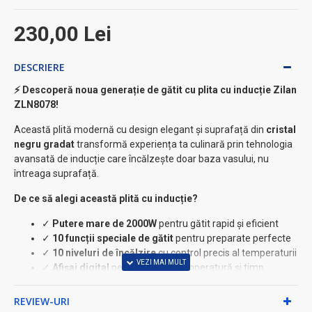
230,00 Lei
DESCRIERE
⚡ Descoperă noua generație de gătit cu plita cu inducție Zilan
ZLN8078!
Această plită modernă cu design elegant și suprafață din
cristal
negru gradat
transformă experiența ta culinară prin tehnologia
avansată de inducție care încălzește doar baza vasului, nu
întreaga suprafață.
De ce să alegi această plită cu inducție?
✓
Putere mare de 2000W
pentru gătit rapid și eficient
✓
10 funcții speciale de gătit
pentru preparate perfecte
✓
10 niveluri de încălzire
cu control precis al temperaturii
✓
Afișaj digital
pentru putere, temperatură și timp
✓
Zonă de gătit flexibilă
- diametrul vaselor între 8-20 cm
REVIEW-URI
Caracteristici tehnice premium: