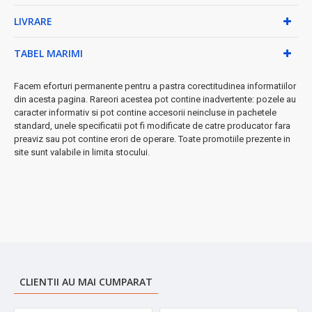
•
Interval temperatură:
60-240°C în 10 trepte
LIVRARE
•
Cronometru programabil:
până la 3 ore
•
Protecție la supraîncălzire
și oprire automată
TABEL MARIMI
•
Dimensiuni compacte:
37×29×6.5 cm
•
Alimentare:
220-240V/50-60Hz
Facem eforturi permanente pentru a pastra corectitudinea informatiilor
★ Siguranță maximă:
Sistemul avansat de protecție și oprirea
din acesta pagina. Rareori acestea pot contine inadvertente: pozele au
automată îți oferă liniște completă în bucătărie.
caracter informativ si pot contine accesorii neincluse in pachetele
standard, unele specificatii pot fi modificate de catre producator fara
Notă importantă:
Compatibilă cu vase cu bază magnetică. Nu
preaviz sau pot contine erori de operare. Toate promotiile prezente in
funcționează cu vase din inox, aluminiu, cupru, sticlă sau lut fără
site sunt valabile in limita stocului.
bază magnetică.
➤
Perfect pentru bucătării moderne, case mici sau ca și plită
suplimentară!
CLIENTII AU MAI CUMPARAT