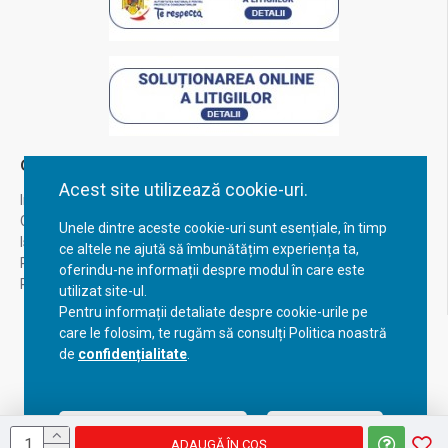
Contul Meu
Acest site utilizează cookie-uri.
Inregistrare
Contul meu
Unele dintre aceste cookie-uri sunt esențiale, în timp
Istoric comenzi
ce altele ne ajută să îmbunătățim experiența ta,
Recuperare parola
oferindu-ne informații despre modul în care este
Returnare produs
utilizat site-ul.
Pentru informații detaliate despre cookie-urile pe
care le folosim, te rugăm să consulți Politica noastră
de
confidențialitate
.
Acceptă setările curente
Configurează
ADAUGĂ ÎN COŞ