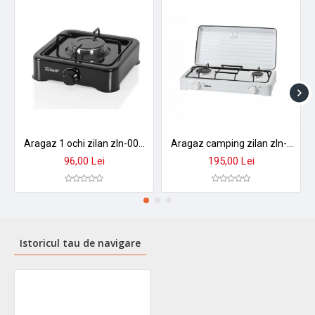
Aragaz 1 ochi zilan zln-0018, negru alimentare gpl butelie,
Aragaz camping zilan zln-0025, 2 arzatoare, gpl butelie, portabil - alb
96,00 Lei
195,00 Lei
Istoricul tau de navigare