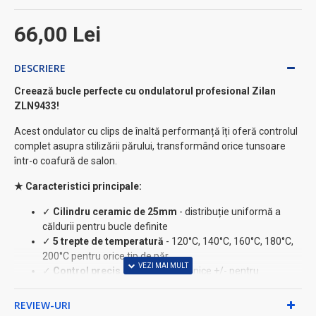
66,00 Lei
DESCRIERE
Creează bucle perfecte cu ondulatorul profesional Zilan
ZLN9433!
Acest ondulator cu clips de înaltă performanță îți oferă controlul
complet asupra stilizării părului, transformând orice tunsoare
într-o coafură de salon.
★ Caracteristici principale:
✓
Cilindru ceramic de 25mm
- distribuție uniformă a
căldurii pentru bucle definite
✓
5 trepte de temperatură
- 120°C, 140°C, 160°C, 180°C,
200°C pentru orice tip de păr
✓
Control precis
- butoane mecanice +/- pentru
ajustarea temperaturii
✓
Clips integrat
- fixează părul pentru ondulare optimă
REVIEW-URI
✓
Cablu rotativ 360°
- manevrabilitate maximă fără