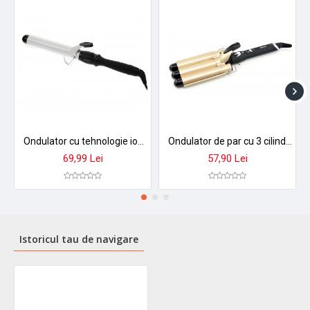
Ondulator cu tehnologie ionica, 32 mm, Sonar, alb - SN292
Ondulator de par cu 3 cilindri 25 mm ProMozer MZ6618-3
69,99 Lei
57,90 Lei
Istoricul tau de navigare