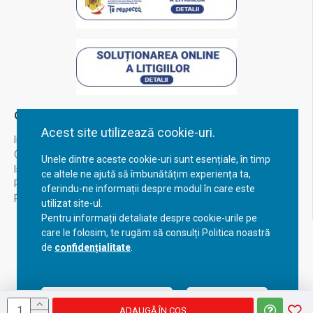
Contul Meu
Acest site utilizează cookie-uri.
Inregistrare
Contul meu
Unele dintre aceste cookie-uri sunt esențiale, în timp
Istoric comenzi
ce altele ne ajută să îmbunătățim experiența ta,
Recuperare parola
oferindu-ne informații despre modul în care este
Returnare produs
utilizat site-ul.
Pentru informații detaliate despre cookie-urile pe
care le folosim, te rugăm să consulți Politica noastră
de
confidențialitate
.
Acceptă setările curente
Configurează
ADAUGĂ ÎN COŞ