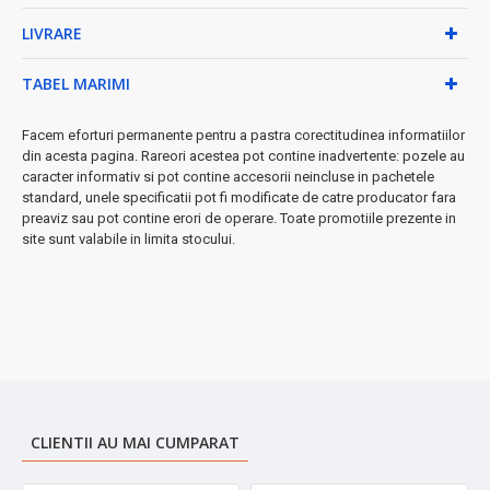
încurcături
LIVRARE
⚡ Performanță superioară:
TABEL MARIMI
• Putere de 43W pentru încălzire rapidă
• Buton mecanic ON/OFF pentru siguranță
Facem eforturi permanente pentru a pastra corectitudinea informatiilor
• Tensiune universală 110-240V
din acesta pagina. Rareori acestea pot contine inadvertente: pozele au
• Design ergonomic și compact
caracter informativ si pot contine accesorii neincluse in pachetele
Dimensiuni:
standard, unele specificatii pot fi modificate de catre producator fara
34cm x 7cm x 3cm - perfect pentru utilizare acasă
preaviz sau pot contine erori de operare. Toate promotiile prezente in
și în călătorii
site sunt valabile in limita stocului.
Pachetul include:
Ondulator cu clips, manual instrucțiuni,
certificat garanție
➤
Obține buclele visurilor tale cu tehnologia ceramică
avansată!
CLIENTII AU MAI CUMPARAT